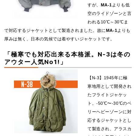
すが、
MA-1
よりも低
空のライドゾーンと言
われる10℃～30℃ま
で対応するジャケットとして製造されました。故に
MA-1
よりも
厚みは無く、日本の気候では着やすいジャケットです。
「極寒でも対応出来る本格派。N-3は冬の
アウター人気No1!」
【N-3】1945年に極
寒地用として開発され
たフライトジャケッ
ト。-50℃〜-30℃のベ
リーヘビーゾーンに対
応するジャケットとし
て製造され、アラスカ