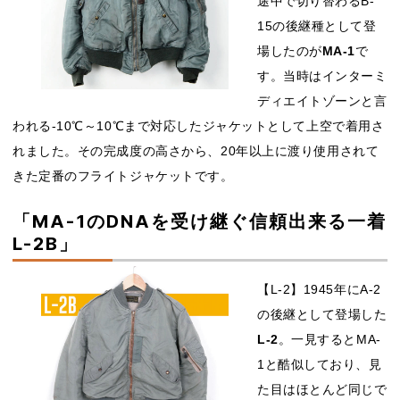
途中で切り替わるB-
15の後継種として登
場したのが
MA-1
で
す。当時はインターミ
ディエイトゾーンと言
われる-10℃～10℃まで対応したジャケットとして上空で着用さ
れました。その完成度の高さから、20年以上に渡り使用されて
きた定番のフライトジャケットです。
「MA-1のDNAを受け継ぐ信頼出来る一着
L-2B」
【L-2】1945年にA-2
の後継として登場した
L-2
。一見するとMA-
1と酷似しており、見
た目はほとんど同じで