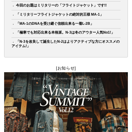
今回のお題はミリタリーの「フライトジャケット」です!!
「ミリタリーフライトジャケットの絶対的王様 MA-1」
「MA-1のDNAを受け継ぐ信頼出来る一着L-2B」
「極寒でも対応出来る本格派。N-3は冬のアウター人気No1!」
「N-3を改良して誕生したN-2はよりアクティブな方にオススメの
アイテム!」
[お知らせ]