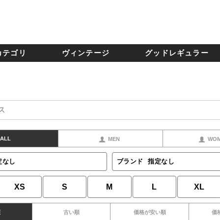
カテゴリ
ヴィンテージ
グッドレギュラー
ALL
MEN
WO
定なし
ブランド
指定なし
XS
S
M
L
XL
順
古い順
価格が安い順
価