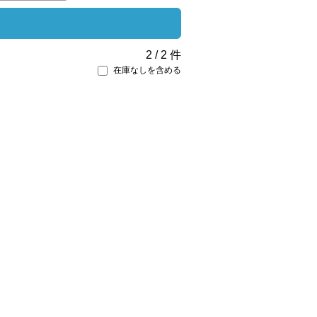
2
/
2
件
在庫なしを含める