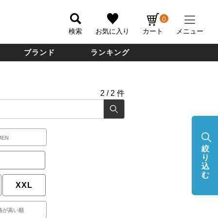
0
検索
お気に入り
カート
メニュー
ブランド
ランキング
2
/
2
件
MEN
絞
り
込
む
XXL
格が高い順