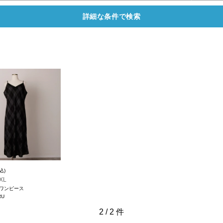
詳細な条件で検索
込)
XL
ワンピース
RU
2
/
2
件