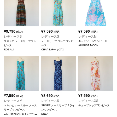
¥
9,790
¥
7,590
¥
7,590
(税込)
(税込)
(税込)
レディースS
レディースS
レディースM
マキシ丈 ノースリーブワン
ノースリーブ フレアワンピ
キャミソールワンピース
ピース
ース
AUGUST MOON
ROZ ALI
CHAPS/チャップス
¥
7,590
¥
8,690
¥
7,590
(税込)
(税込)
(税込)
レディースM
レディースS
レディースXS
マキシ丈 シースルー ノース
SPORT ノースリーブ Aライ
チューブトップワンピース
リーブワンピース
ンワンピース
J.C.Penney/ジェイシーペニ
DNLA