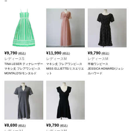
ー
¥
9,790
¥
11,990
¥
9,790
(税込)
(税込)
(税込)
レディースS
レディースM
レディースM
TINA LESER ティナレーザー
マキシ丈 フレアワンピ―ス
半袖ワンピース
マキシ丈 フレアワンピ―ス
MISS ELLIETTE/ミスエリエ
JESSICA HOWARD/ジェシ
MONTALD'S/モンタルド
ット
カハワード
¥
8,690
¥
9,790
(税込)
(税込)
レディースL
レディースM