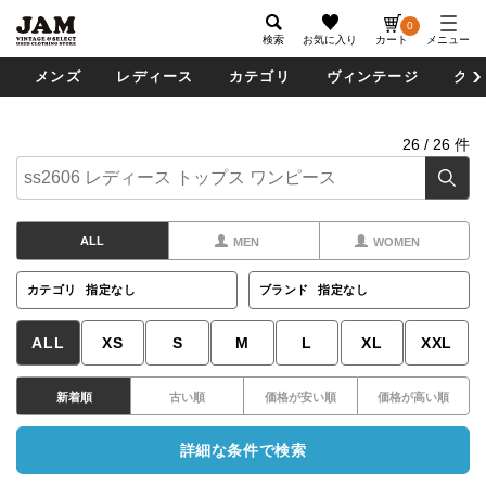
0
検索
お気に入り
カート
メニュー
メンズ
レディース
カテゴリ
ヴィンテージ
グッ
26
/
26
件
ALL
MEN
WOMEN
カテゴリ
指定なし
ブランド
指定なし
ALL
XS
S
M
L
XL
XXL
新着順
古い順
価格が安い順
価格が高い順
詳細な条件で検索