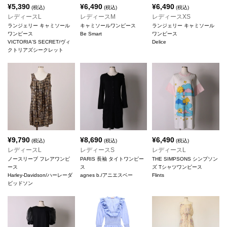
¥
5,390
¥
6,490
¥
6,490
(税込)
(税込)
(税込)
レディースL
レディースM
レディースXS
ランジェリー キャミソール
キャミソールワンピース
ランジェリー キャミソール
ワンピース
Be Smart
ワンピース
VICTORIA'S SECRET/ヴィ
Delice
クトリアズシークレット
¥
9,790
¥
8,690
¥
6,490
(税込)
(税込)
(税込)
レディースL
レディースS
レディースL
ノースリーブ フレアワンピ
PARIS 長袖 タイトワンピー
THE SIMPSONS シンプソン
ース
ス
ズ Tシャツワンピース
Harley-Davidson/ハーレーダ
agnes b./アニエスベー
Flints
ビッドソン