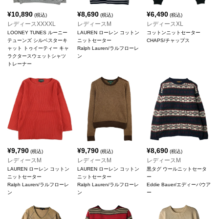
¥
10,890
¥
8,690
¥
6,490
(税込)
(税込)
(税込)
レディースXXXXL
レディースM
レディースXL
LOONEY TUNES ルーニー
LAUREN ローレン コットン
コットンニットセーター
テューンズ シルベスターキ
ニットセーター
CHAPS/チャップス
ャット トゥイーティー キャ
Ralph Lauren/ラルフローレ
ラクタースウェットシャツ
ン
トレーナー
¥
9,790
¥
9,790
¥
8,690
(税込)
(税込)
(税込)
レディースM
レディースM
レディースM
LAUREN ローレン コットン
LAUREN ローレン コットン
黒タグ ウールニットセータ
ニットセーター
ニットセーター
ー
Ralph Lauren/ラルフローレ
Ralph Lauren/ラルフローレ
Eddie Bauer/エディーバウア
ン
ン
ー