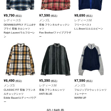
¥
9,790
¥
7,590
¥
8,690
(税込)
(税込)
(税込)
レディースS
メンズL
レディースM
DENIM&SUPPLY デニム&サ
長袖 フランネルチェックシ
フリースベスト
プライ 長袖 ネルシャツ
ャツ
L.L.Bean/エルエルビーン
Ralph Lauren/ラルフローレ
Five Brother/ファイブブラザ
ン
ー
¥
6,490
¥
5,390
¥
7,590
(税込)
(税込)
(税込)
メンズS
レディースM
メンズS
CLASSIC FIT 長袖 フランネ
長袖 フランネルシャツ
フルジップスウェットシャツ
ルチェックシャツ
ANTI BLUE
トレーナー
Eddie Bauer/エディーバウア
WARM UP
ー
60
/
848
件