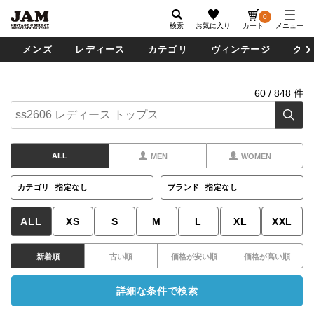
0
検索
お気に入り
カート
メニュー
メンズ
レディース
カテゴリ
ヴィンテージ
グッ
60
/
848
件
ALL
MEN
WOMEN
カテゴリ
指定なし
ブランド
指定なし
ALL
XS
S
M
L
XL
XXL
新着順
古い順
価格が安い順
価格が高い順
詳細な条件で検索