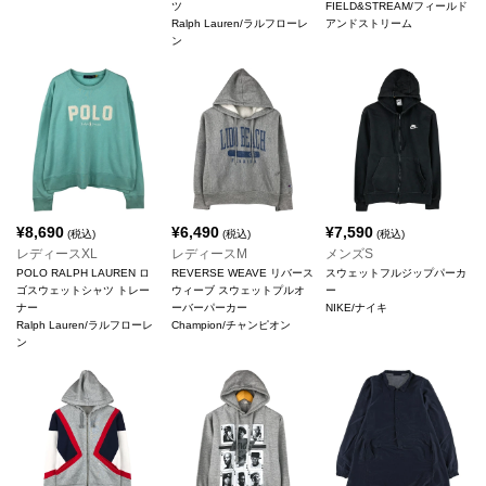
ツ
FIELD&STREAM/フィールド
Ralph Lauren/ラルフローレ
アンドストリーム
ン
¥
8,690
¥
6,490
¥
7,590
(税込)
(税込)
(税込)
レディースXL
レディースM
メンズS
POLO RALPH LAUREN ロ
REVERSE WEAVE リバース
スウェットフルジップパーカ
ゴスウェットシャツ トレー
ウィーブ スウェットプルオ
ー
ナー
ーバーパーカー
NIKE/ナイキ
Ralph Lauren/ラルフローレ
Champion/チャンピオン
ン