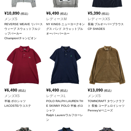
¥
10,890
¥
6,490
¥
5,390
(税込)
(税込)
(税込)
メンズS
レディースM
レディースXS
REVERSE WEAVE リバース
NY KINGS ニューヨークキン
長袖 プルオーバーブラウス
ウィーブ スウェットフルジ
グス バンド スウェットプル
CP SHADES
ップパーカー
オーバーパーカー
Champion/チャンピオン
¥
6,490
¥
6,490
¥
13,090
(税込)
(税込)
(税込)
メンズXS
レディースL
メンズS
半袖 ポロシャツ
POLO RALPH LAUREN TH
TOWNCRAFT タウンクラフ
LACOSTE/ラコステ
E SKINNY POLO 半袖 ポロ
ト 長袖 コーデュロイシャツ
シャツ
Penney's/ペニーズ
Ralph Lauren/ラルフローレ
ン