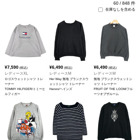
60
/
848
件
在庫なしを含める
¥
7,590
¥
6,490
¥
6,490
(税込)
(税込)
(税込)
レディースXL
レディースM
レディースM
ロゴスウェットシャツ トレ
Her Way 無地 ブランクスウ
無地 ブランクスウェットシ
ーナー
ェットシャツ トレーナー
ャツ トレーナー
TOMMY HILFIGER/トミーヒ
Hanes/ヘインズ
FRUIT OF THE LOOM/フル
ルフィガー
ーツオブザルーム