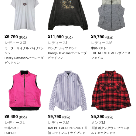
¥
9,790
¥
11,990
¥
9,790
(税込)
(税込)
(税込)
レディースXL
レディースL
レディースM
モーターサイクル バイクTシ
ロングTシャツ ロンT
中綿ベスト
ャツ
Harley-Davidson/ハーレーダ
THE NORTH FACE/ザノース
Harley-Davidson/ハーレーダ
ビッドソン
フェイス
ビッドソン
¥
6,490
¥
9,790
¥
5,390
(税込)
(税込)
(税込)
レディースL
レディースM
メンズM
中綿ベスト
RALPH LAUREN SPORT 長
長袖 ボタンダウン フランネ
ROPER
袖 コットンストライプシャ
ルチェックシャツ