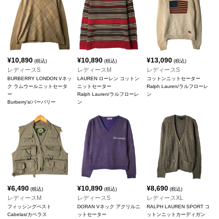
¥
10,890
¥
10,890
¥
13,090
(税込)
(税込)
(税込)
レディースS
レディースM
レディースS
BURBERRY LONDON Vネッ
LAUREN ローレン コットン
コットンニットセーター
ク ラムウールニットセータ
ニットセーター
Ralph Lauren/ラルフローレ
ー
Ralph Lauren/ラルフローレ
ン
Burberry's/バーバリー
ン
¥
6,490
¥
10,890
¥
8,690
(税込)
(税込)
(税込)
レディースM
レディースS
レディースXL
フィッシングベスト
DORAN Vネック アクリルニ
RALPH LAUREN SPORT コ
Cabelas/カベラス
ットセーター
ットンニットカーディガン