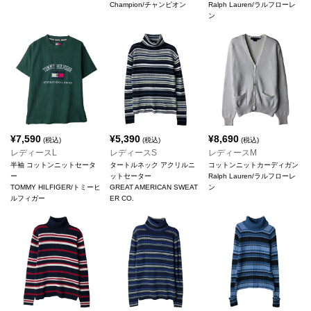
Champion/チャンピオン
Ralph Lauren/ラルフローレ
ン
¥
7,590
¥
5,390
¥
8,690
(税込)
(税込)
(税込)
レディースL
レディースS
レディースM
半袖 コットンニットセータ
タートルネック アクリルニ
コットンニットカーディガン
ー
ットセーター
Ralph Lauren/ラルフローレ
TOMMY HILFIGER/トミーヒ
GREAT AMERICAN SWEAT
ン
ルフィガー
ER CO.