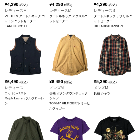
¥
4,290
¥
4,290
¥
4,290
(税込)
(税込)
(税込)
レディースM
レディースM
レディースS
PETITES タートルネック コ
タートルネック アクリルニ
タートルネック アクリルニ
ットンニットセーター
ットセーター
ットセーター
KAREN SCOTT
HILLARD&HANSON
¥
6,490
¥
6,490
¥
5,390
(税込)
(税込)
(税込)
レディースL
メンズM
メンズM
コットンベスト
長袖 ボタンダウンチェック
長袖 シャツ
Ralph Lauren/ラルフローレ
シャツ
ン
TOMMY HILFIGER/トミーヒ
ルフィガー