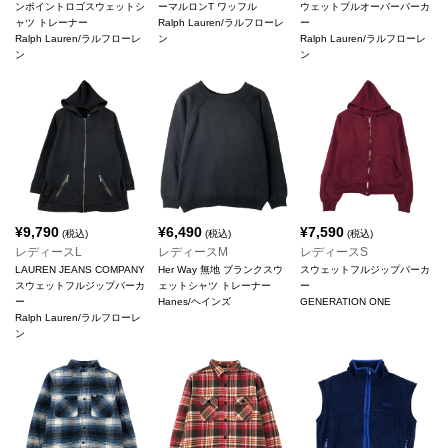
ンポイントロゴスウェットシ
ーマルロンT ワッフル
ウェットプルオーバーパーカ
ャツ トレーナー
Ralph Lauren/ラルフローレ
ー
Ralph Lauren/ラルフローレ
ン
Ralph Lauren/ラルフローレ
ン
ン
¥
9,790
¥
6,490
¥
7,590
(税込)
(税込)
(税込)
レディースL
レディースM
レディースS
LAUREN JEANS COMPANY
Her Way 無地 ブランクスウ
スウェットフルジップパーカ
スウェットフルジップパーカ
ェットシャツ トレーナー
ー
ー
Hanes/ヘインズ
GENERATION ONE
Ralph Lauren/ラルフローレ
ン