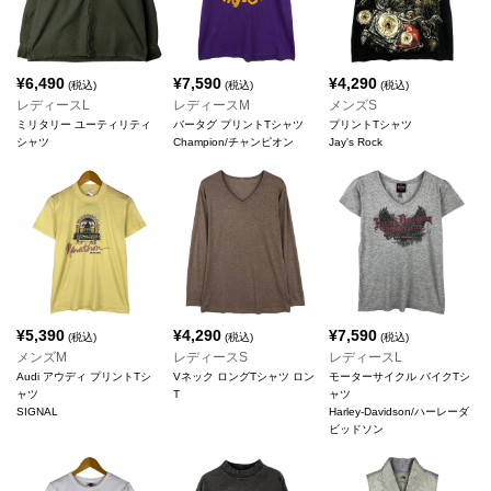
¥
6,490
¥
7,590
¥
4,290
(税込)
(税込)
(税込)
レディースL
レディースM
メンズS
ミリタリー ユーティリティ
バータグ プリントTシャツ
プリントTシャツ
シャツ
Champion/チャンピオン
Jay's Rock
¥
5,390
¥
4,290
¥
7,590
(税込)
(税込)
(税込)
メンズM
レディースS
レディースL
Audi アウディ プリントTシ
Vネック ロングTシャツ ロン
モーターサイクル バイクTシ
ャツ
T
ャツ
SIGNAL
Harley-Davidson/ハーレーダ
ビッドソン