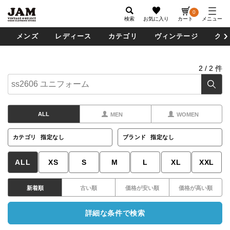
0
検索
お気に入り
カート
メニュー
メンズ
レディース
カテゴリ
ヴィンテージ
グッ
2
/
2
件
ALL
MEN
WOMEN
カテゴリ
指定なし
ブランド
指定なし
ALL
XS
S
M
L
XL
XXL
新着順
古い順
価格が安い順
価格が高い順
詳細な条件で検索