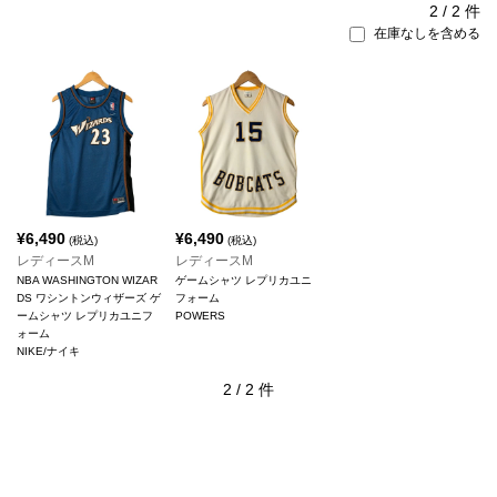
2
/
2
件
在庫なしを含める
¥
6,490
¥
6,490
(税込)
(税込)
レディースM
レディースM
NBA WASHINGTON WIZAR
ゲームシャツ レプリカユニ
DS ワシントンウィザーズ ゲ
フォーム
ームシャツ レプリカユニフ
POWERS
ォーム
NIKE/ナイキ
2
/
2
件