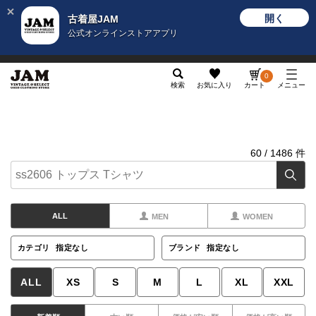
開く
古着屋JAM
公式オンラインストアアプリ
メンズ
レディース
カテゴリ
ヴィンテージ
グッ
0
検索
お気に入り
カート
メニュー
60
/
1486
件
ALL
MEN
WOMEN
カテゴリ
指定なし
ブランド
指定なし
ALL
XS
S
M
L
XL
XXL