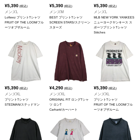
¥
5,390
¥
5,390
¥
5,390
(税込)
(税込)
(税込)
メンズL
メンズM
メンズL
Lofteez プリントTシャツ
BEST プリントTシャツ
MLB NEW YORK YANKEES
FRUIT OF THE LOOM/フル
SCREEN STARS/スクリーン
ニューヨークヤンキース ス
ーツオブザルーム
スターズ
ポーツプリントTシャツ
Stitches
¥
5,390
¥
4,290
¥
5,390
(税込)
(税込)
(税込)
メンズXL
メンズXL
メンズXL
プリントTシャツ
ORIGINAL FIT ロングTシャ
プリントTシャツ
STEDMAN/ステッドマン
ツ ロンT
FRUIT OF THE LOOM/フル
Carhartt/カーハート
ーツオブザルーム