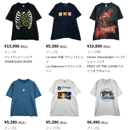
¥
13,090
¥
5,390
¥
10,890
(税込)
(税込)
(税込)
メンズL
メンズL
メンズM
バンドTシャツ バンT
Liz wear 半袖 プリントTシャ
Classic Valueweight バンドT
TENNESSEE RIVER
ツ
シャツ バンT
Liz Claiborne/リズクレイボ
FRUIT OF THE LOOM/フル
ーン
ーツオブザルーム
¥
5,390
¥
5,390
¥
6,490
(税込)
(税込)
(税込)
メンズL
メンズXL
メンズL