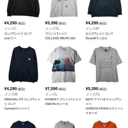
¥
4,290
¥
5,390
¥
4,290
(税込)
(税込)
(税込)
メンズL
メンズXL
メンズM
ロングTシャツ ロンT
プリントTシャツ
ロングTシャツ ロンT
Lee/リー
COLLEGE WEAR USA
Russell/ラッセル
¥
4,290
¥
7,590
¥
5,390
(税込)
(税込)
(税込)
メンズM
メンズL
メンズXL
ORIGINAL FIT ロングTシャ
POWER-T プリントTシャツ
BEST アドバタイジングTシ
ツ ロンT
ONEITA/オニータ
ャツ
Carhartt/カーハート
SCREEN STARS/スクリーン
スターズ