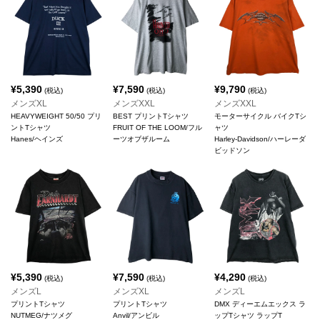
¥
5,390
¥
7,590
¥
9,790
(税込)
(税込)
(税込)
メンズXL
メンズXXL
メンズXXL
HEAVYWEIGHT 50/50 プリ
BEST プリントTシャツ
モーターサイクル バイクTシ
ントTシャツ
FRUIT OF THE LOOM/フル
ャツ
Hanes/ヘインズ
ーツオブザルーム
Harley-Davidson/ハーレーダ
ビッドソン
¥
5,390
¥
7,590
¥
4,290
(税込)
(税込)
(税込)
メンズL
メンズXL
メンズL
プリントTシャツ
プリントTシャツ
DMX ディーエムエックス ラ
NUTMEG/ナツメグ
Anvil/アンビル
ップTシャツ ラップT