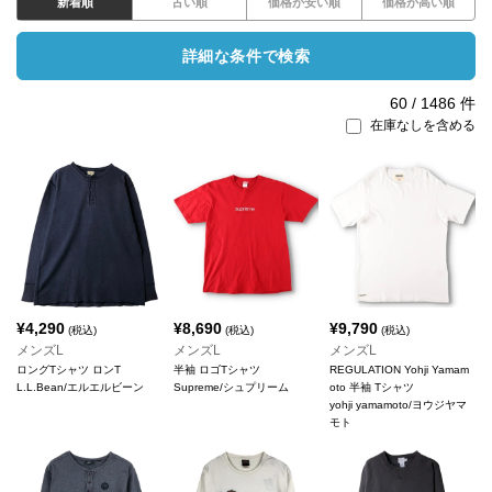
新着順
古い順
価格が安い順
価格が高い順
詳細な条件で検索
60
/
1486
件
在庫なしを含める
¥
4,290
¥
8,690
¥
9,790
(税込)
(税込)
(税込)
メンズL
メンズL
メンズL
ロングTシャツ ロンT
半袖 ロゴTシャツ
REGULATION Yohji Yamam
L.L.Bean/エルエルビーン
Supreme/シュプリーム
oto 半袖 Tシャツ
yohji yamamoto/ヨウジヤマ
モト