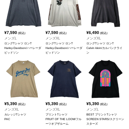
¥
7,590
¥
7,590
¥
6,490
(税込)
(税込)
(税込)
メンズL
メンズXL
メンズXL
ロングTシャツ ロンT
ロングTシャツ ロンT
ロングTシャツ ロンT
Harley-Davidson/ハーレーダ
Harley-Davidson/ハーレーダ
Calvin klein/カルバンクライ
ビッドソン
ビッドソン
ン
¥
5,390
¥
5,390
¥
5,390
(税込)
(税込)
(税込)
メンズXL
メンズXL
メンズL
カレッジTシャツ
プリントTシャツ
BEST プリントTシャツ
PAC
FRUIT OF THE LOOM/フル
SCREEN STARS/スクリーン
ーツオブザルーム
スターズ