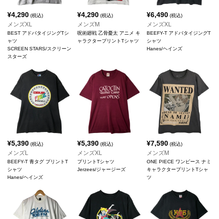
¥
4,290
¥
4,290
¥
6,490
(税込)
(税込)
(税込)
メンズXL
メンズM
メンズXL
BEST アドバタイジングTシ
呪術廻戦 乙骨憂太 アニメ キ
BEEFY-T アドバタイジングT
ャツ
ャラクタープリントTシャツ
シャツ
SCREEN STARS/スクリーン
Hanes/ヘインズ
スターズ
¥
5,390
¥
5,390
¥
7,590
(税込)
(税込)
(税込)
メンズL
メンズXL
メンズM
BEEFY-T 青タグ プリントT
プリントTシャツ
ONE PIECE ワンピース ナミ
シャツ
Jerzees/ジャージーズ
キャラクタープリントTシャ
Hanes/ヘインズ
ツ