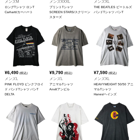
メンズM
メンズXXXL
メンズXL
ロングTシャツ ロンT
プリントTシャツ
THE BEATLES ビートルズ
Carhartt/カーハート
SCREEN STARS/スクリーン
バンドTシャツ バンT
スターズ
¥
6,490
¥
9,790
¥
7,590
(税込)
(税込)
(税込)
メンズL
メンズL
メンズXL
PINK FLOYD ピンクフロイ
アニマルTシャツ
HEAVYWEIGHT 50/50 アニ
ド バンドTシャツ バンT
Anvil/アンビル
マルTシャツ
DELTA
Hanes/ヘインズ