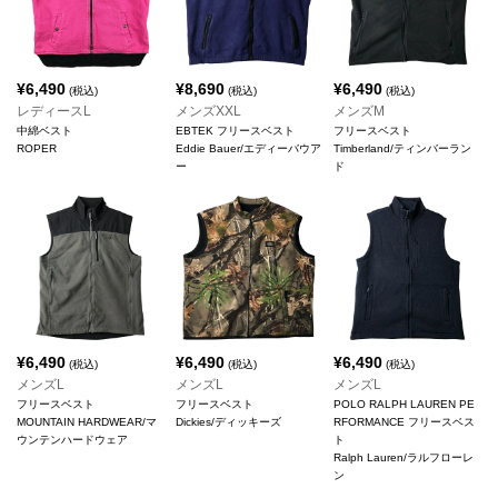
¥
6,490
¥
8,690
¥
6,490
(税込)
(税込)
(税込)
レディースL
メンズXXL
メンズM
中綿ベスト
EBTEK フリースベスト
フリースベスト
ROPER
Eddie Bauer/エディーバウア
Timberland/ティンバーラン
ー
ド
¥
6,490
¥
6,490
¥
6,490
(税込)
(税込)
(税込)
メンズL
メンズL
メンズL
フリースベスト
フリースベスト
POLO RALPH LAUREN PE
MOUNTAIN HARDWEAR/マ
Dickies/ディッキーズ
RFORMANCE フリースベス
ウンテンハードウェア
ト
Ralph Lauren/ラルフローレ
ン