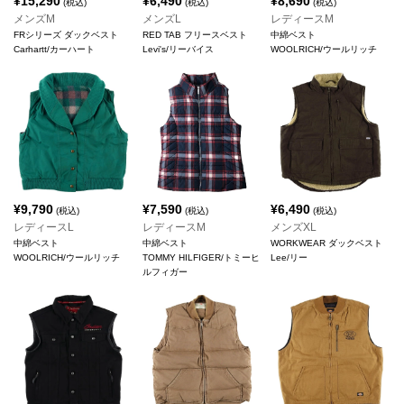
¥
15,290
¥
6,490
¥
8,690
(税込)
(税込)
(税込)
メンズM
メンズL
レディースM
FRシリーズ ダックベスト
RED TAB フリースベスト
中綿ベスト
Carhartt/カーハート
Levi's/リーバイス
WOOLRICH/ウールリッチ
¥
9,790
¥
7,590
¥
6,490
(税込)
(税込)
(税込)
レディースL
レディースM
メンズXL
中綿ベスト
中綿ベスト
WORKWEAR ダックベスト
WOOLRICH/ウールリッチ
TOMMY HILFIGER/トミーヒ
Lee/リー
ルフィガー