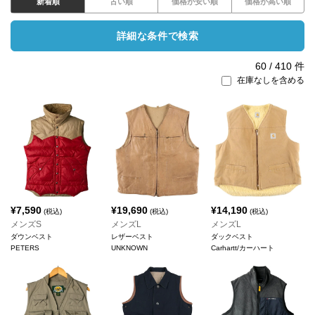
新着順
古い順
価格が安い順
価格が高い順
詳細な条件で検索
60
/
410
件
在庫なしを含める
¥
7,590
¥
19,690
¥
14,190
(税込)
(税込)
(税込)
メンズS
メンズL
メンズL
ダウンベスト
レザーベスト
ダックベスト
PETERS
UNKNOWN
Carhartt/カーハート