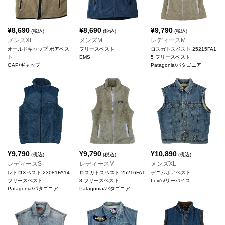
¥
8,690
¥
8,690
¥
9,790
(税込)
(税込)
(税込)
メンズXL
メンズM
レディースM
オールドギャップ ボアベス
フリースベスト
ロスガトスベスト 25215FA1
ト
EMS
5 フリースベスト
GAP/ギャップ
Patagonia/パタゴニア
¥
9,790
¥
9,790
¥
10,890
(税込)
(税込)
(税込)
レディースS
レディースM
メンズXL
レトロXベスト 23081FA14
ロスガトスベスト 25216FA1
デニムボアベスト
フリースベスト
8 フリースベスト
Levi's/リーバイス
Patagonia/パタゴニア
Patagonia/パタゴニア