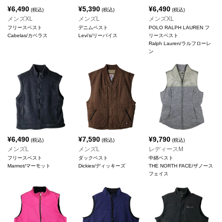
¥
6,490
¥
5,390
¥
6,490
(税込)
(税込)
(税込)
メンズXL
メンズL
メンズXL
フリースベスト
デニムベスト
POLO RALPH LAUREN フ
Cabelas/カベラス
Levi's/リーバイス
リースベスト
Ralph Lauren/ラルフローレ
ン
¥
6,490
¥
7,590
¥
9,790
(税込)
(税込)
(税込)
メンズL
メンズL
レディースM
フリースベスト
ダックベスト
中綿ベスト
Marmot/マーモット
Dickies/ディッキーズ
THE NORTH FACE/ザノース
フェイス