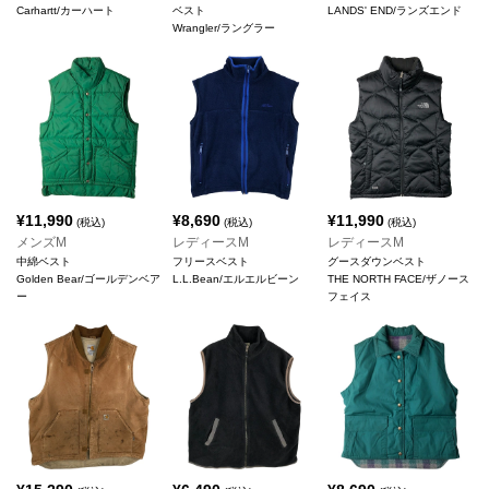
Carhartt/カーハート
ベスト
LANDS' END/ランズエンド
Wrangler/ラングラー
¥
11,990
¥
8,690
¥
11,990
(税込)
(税込)
(税込)
メンズM
レディースM
レディースM
中綿ベスト
フリースベスト
グースダウンベスト
Golden Bear/ゴールデンベア
L.L.Bean/エルエルビーン
THE NORTH FACE/ザノース
ー
フェイス