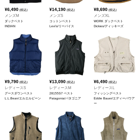
¥
6,490
¥
14,190
¥
8,690
(税込)
(税込)
(税込)
メンズM
メンズS
メンズXL
ダックベスト
コットンベスト
WORK ダックベスト
INDIAN
Levi's/リーバイス
Dickies/ディッキーズ
¥
9,790
¥
13,090
¥
6,490
(税込)
(税込)
(税込)
レディースS
レディースM
レディースL
グースダウンベスト
28155S7 ベスト
フィッシングベスト
L.L.Bean/エルエルビーン
Patagonia/パタゴニア
Eddie Bauer/エディーバウア
ー