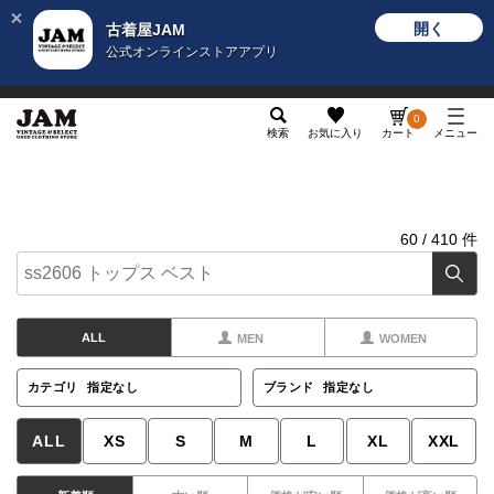
開く
古着屋JAM
公式オンラインストアアプリ
メンズ
レディース
カテゴリ
ヴィンテージ
グッ
0
検索
お気に入り
カート
メニュー
60
/
410
件
ALL
MEN
WOMEN
カテゴリ
指定なし
ブランド
指定なし
ALL
XS
S
M
L
XL
XXL