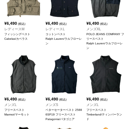
¥
6,490
¥
6,490
¥
6,490
(税込)
(税込)
(税込)
レディースM
レディースL
メンズXL
フィッシングベスト
コットンベスト
POLO JEANS COMPANY フ
Cabelas/カベラス
Ralph Lauren/ラルフローレ
リースベスト
ン
Ralph Lauren/ラルフローレ
ン
¥
6,490
¥
6,490
¥
6,490
(税込)
(税込)
(税込)
メンズL
メンズS
メンズL
フリースベスト
ベターセーターベスト 2588
フリースベスト
Marmot/マーモット
6SP19 フリースベスト
Timberland/ティンバーラン
Patagonia/パタゴニア
ド