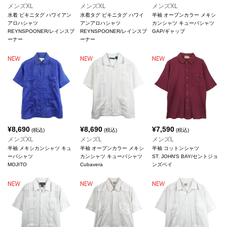
メンズXL
メンズXL
メンズXL
水着 ビキニタグ ハワイアン
水着タグ ビキニタグ ハワイ
半袖 オープンカラー メキシ
アロハシャツ
アンアロハシャツ
カンシャツ キューバシャツ
REYNSPOONER/レインスプ
REYNSPOONER/レインスプ
GAP/ギャップ
ーナー
ーナー
¥
8,690
¥
8,690
¥
7,590
(税込)
(税込)
(税込)
メンズXL
メンズL
メンズL
半袖 メキシカンシャツ キュ
半袖 オープンカラー メキシ
半袖 コットンシャツ
ーバシャツ
カンシャツ キューバシャツ
ST. JOHN'S BAY/セントジョ
MOJITO
Cubavera
ンズベイ