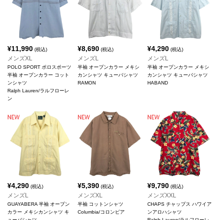
¥
11,990
¥
8,690
¥
4,290
(税込)
(税込)
(税込)
メンズXL
メンズL
メンズL
POLO SPORT ポロスポーツ
半袖 オープンカラー メキシ
半袖 オープンカラー メキシ
半袖 オープンカラー コット
カンシャツ キューバシャツ
カンシャツ キューバシャツ
ンシャツ
RAMON
HABAND
Ralph Lauren/ラルフローレ
ン
¥
4,290
¥
5,390
¥
9,790
(税込)
(税込)
(税込)
メンズL
メンズXL
メンズXXL
GUAYABERA 半袖 オープン
半袖 コットンシャツ
CHAPS チャップス ハワイア
カラー メキシカンシャツ キ
Columbia/コロンビア
ンアロハシャツ
ューバシャツ
Ralph Lauren/ラルフローレ