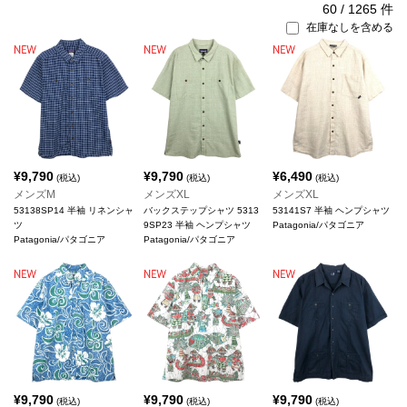
60
/
1265
件
在庫なしを含める
¥
9,790
¥
9,790
¥
6,490
(税込)
(税込)
(税込)
メンズM
メンズXL
メンズXL
53138SP14 半袖 リネンシャ
バックステップシャツ 5313
53141S7 半袖 ヘンプシャツ
ツ
9SP23 半袖 ヘンプシャツ
Patagonia/パタゴニア
Patagonia/パタゴニア
Patagonia/パタゴニア
¥
9,790
¥
9,790
¥
9,790
(税込)
(税込)
(税込)