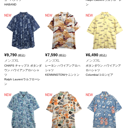
HABAND
ン
¥
9,790
¥
7,590
¥
6,490
(税込)
(税込)
(税込)
メンズXL
メンズXL
メンズXL
CHAPS チャップス ボタンダ
レーヨン ハワイアンアロハ
ボタンダウン ハワイアンア
ウン ハワイアンアロハシャ
シャツ
ロハシャツ
ツ
KENNINGTON/ケニントン
Columbia/コロンビア
Ralph Lauren/ラルフローレ
ン