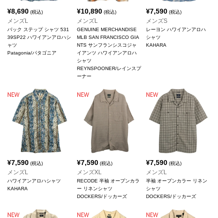
¥
8,690
¥
10,890
¥
7,590
(税込)
(税込)
(税込)
メンズL
メンズL
メンズS
バック ステップ シャツ 531
GENUINE MERCHANDISE
レーヨン ハワイアンアロハ
39SP22 ハワイアンアロハシ
MLB SAN FRANCISCO GIA
シャツ
ャツ
NTS サンフランシスコジャ
KAHARA
Patagonia/パタゴニア
イアンツ ハワイアンアロハ
シャツ
REYNSPOONER/レインスプ
ーナー
¥
7,590
¥
7,590
¥
7,590
(税込)
(税込)
(税込)
メンズL
メンズXL
メンズL
ハワイアンアロハシャツ
RECODE 半袖 オープンカラ
半袖 オープンカラー リネン
KAHARA
ー リネンシャツ
シャツ
DOCKERS/ドッカーズ
DOCKERS/ドッカーズ