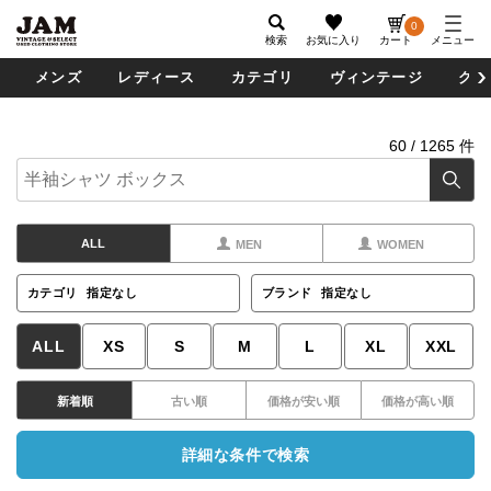
0
検索
お気に入り
カート
メニュー
メンズ
レディース
カテゴリ
ヴィンテージ
グッ
60
/
1265
件
ALL
MEN
WOMEN
カテゴリ
指定なし
ブランド
指定なし
ALL
XS
S
M
L
XL
XXL
新着順
古い順
価格が安い順
価格が高い順
詳細な条件で検索