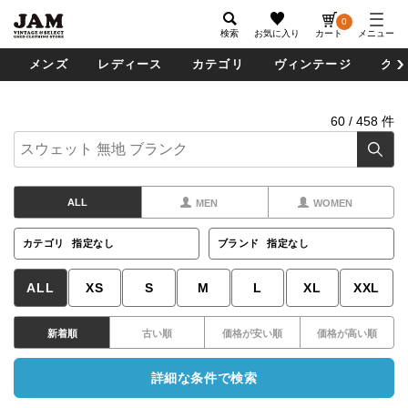
0
検索
お気に入り
カート
メニュー
メンズ
レディース
カテゴリ
ヴィンテージ
グッ
60
/
458
件
ALL
MEN
WOMEN
カテゴリ
指定なし
ブランド
指定なし
ALL
XS
S
M
L
XL
XXL
新着順
古い順
価格が安い順
価格が高い順
詳細な条件で検索