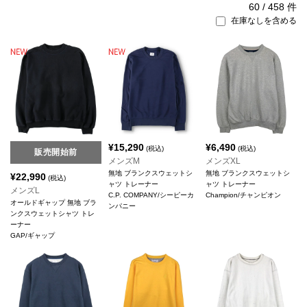
60
/
458
件
在庫なしを含める
¥
15,290
¥
6,490
(税込)
(税込)
販売開始前
メンズM
メンズXL
無地 ブランクスウェットシ
無地 ブランクスウェットシ
¥
22,990
(税込)
ャツ トレーナー
ャツ トレーナー
メンズL
C.P. COMPANY/シーピーカ
Champion/チャンピオン
オールドギャップ 無地 ブラ
ンパニー
ンクスウェットシャツ トレ
ーナー
GAP/ギャップ