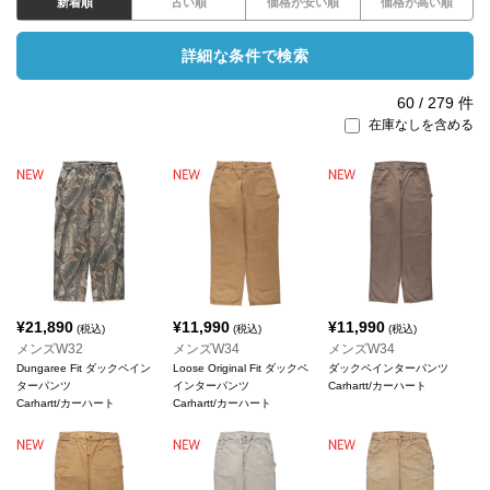
新着順
古い順
価格が安い順
価格が高い順
詳細な条件で検索
60
/
279
件
在庫なしを含める
¥
21,890
¥
11,990
¥
11,990
(税込)
(税込)
(税込)
メンズW32
メンズW34
メンズW34
Dungaree Fit ダックペイン
Loose Original Fit ダックペ
ダックペインターパンツ
ターパンツ
インターパンツ
Carhartt/カーハート
Carhartt/カーハート
Carhartt/カーハート