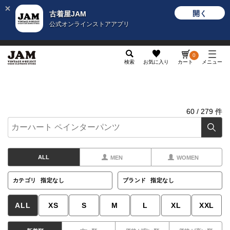
開く
古着屋JAM
公式オンラインストアアプリ
メンズ
レディース
カテゴリ
ヴィンテージ
グッ
0
検索
お気に入り
カート
メニュー
60
/
279
件
ALL
MEN
WOMEN
カテゴリ
指定なし
ブランド
指定なし
ALL
XS
S
M
L
XL
XXL