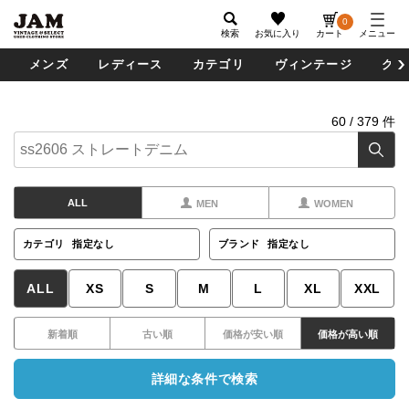
0
検索
お気に入り
カート
メニュー
メンズ
レディース
カテゴリ
ヴィンテージ
グッ
60
/
379
件
ALL
MEN
WOMEN
カテゴリ
指定なし
ブランド
指定なし
ALL
XS
S
M
L
XL
XXL
新着順
古い順
価格が安い順
価格が高い順
詳細な条件で検索