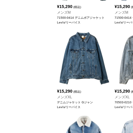
¥
15,290
¥
15,290
(税込)
(
メンズM
メンズM
71500-0414 デニムボアジャケット
71500-04
Levi's/リーバイス
Levi's/リー
¥
15,290
¥
15,290
(税込)
(
メンズXL
メンズXL
デニムジャケット Gジャン
70503-02
Levi's/リーバイス
Levi's/リー