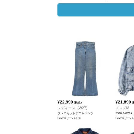
¥
22,990
¥
21,890
(税込)
(
レディースL(W27)
メンズM
フレアカットデニムパンツ
75074-02
Levi's/リーバイス
Levi's/リー