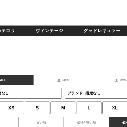
カテゴリ
ヴィンテージ
グッドレギュラー
ALL
MEN
WO
定なし
ブランド
指定なし
XS
S
M
L
XL
順
古い順
価格が安い順
価