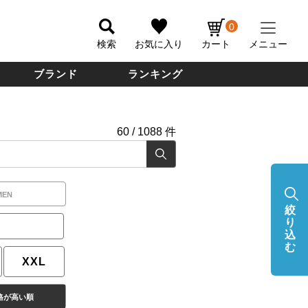
0
検索
お気に入り
カート
メニュー
ブランド
ランキング
60
/
1088
件
MEN
絞
り
込
む
XXL
格が高い順