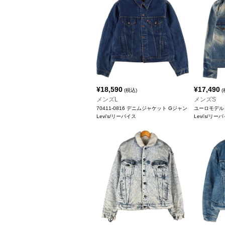
¥
18,590
¥
17,490
(税込)
(
メンズL
メンズS
70411-0816 デニムジャケット Gジャン
ユーロモデル
Levi's/リーバイス
Levi's/リー