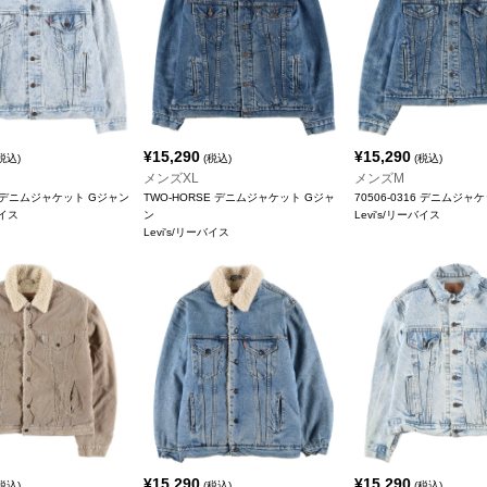
¥
15,290
¥
15,290
税込)
(税込)
(税込)
メンズXL
メンズM
19 デニムジャケット Gジャン
TWO-HORSE デニムジャケット Gジャ
70506-0316 デニムジャ
バイス
ン
Levi's/リーバイス
Levi's/リーバイス
¥
15,290
¥
15,290
税込)
(税込)
(税込)