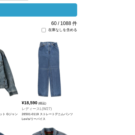
60
/
1088
件
在庫なしを含める
¥
18,590
(税込)
レディースL(W27)
ケット Gジャン
26501-0119 ストレートデニムパンツ
Levi's/リーバイス