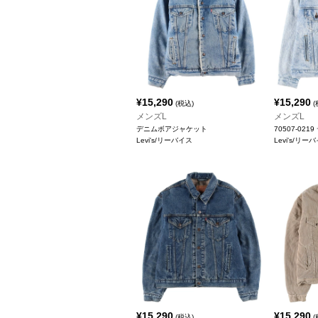
¥
15,290
¥
15,290
(税込)
(
メンズL
メンズL
デニムボアジャケット
70507-02
Levi's/リーバイス
Levi's/リー
¥
15,290
¥
15,290
(税込)
(