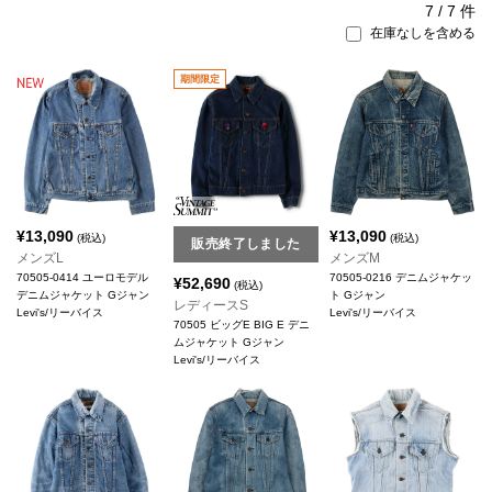
7
/
7
件
在庫なしを含める
期間限定
¥
13,090
¥
13,090
(税込)
(税込)
販売終了しました
メンズL
メンズM
70505-0414 ユーロモデル
70505-0216 デニムジャケッ
¥
52,690
(税込)
デニムジャケット Gジャン
ト Gジャン
レディースS
Levi's/リーバイス
Levi's/リーバイス
70505 ビッグE BIG E デニ
ムジャケット Gジャン
Levi's/リーバイス