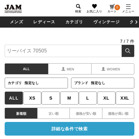
0
検索
お気に入り
カート
メニュー
メンズ
レディース
カテゴリ
ヴィンテージ
グッ
7
/
7
件
ALL
MEN
WOMEN
カテゴリ
指定なし
ブランド
指定なし
ALL
XS
S
M
L
XL
XXL
新着順
古い順
価格が安い順
価格が高い順
詳細な条件で検索