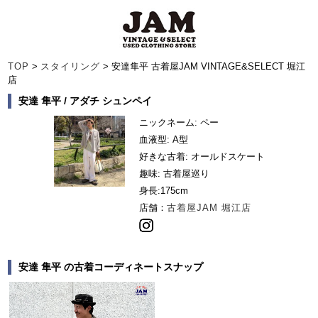
TOP
>
スタイリング
> 安達隼平 古着屋JAM VINTAGE&SELECT 堀江
店
安達 隼平 / アダチ シュンペイ
ニックネーム: ペー
血液型: A型
好きな古着: オールドスケート
趣味: 古着屋巡り
身長:
175cm
店舗：
古着屋JAM 堀江店
安達 隼平 の古着コーディネートスナップ