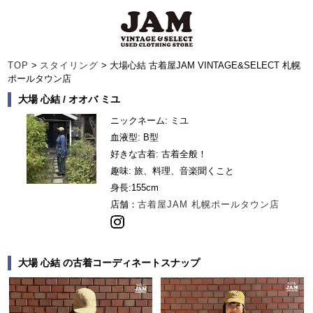
TOP
>
スタイリング
> 大場心結 古着屋JAM VINTAGE&SELECT 札幌
ポールタウン店
大場 心結 / オオバ ミユ
ニックネーム: ミユ
血液型: B型
好きな古着: 古着全般！
趣味: 旅、料理、音楽聞くこと
身長:
155cm
店舗：
古着屋JAM 札幌ポールタウン店
大場 心結 の古着コーディネートスナップ