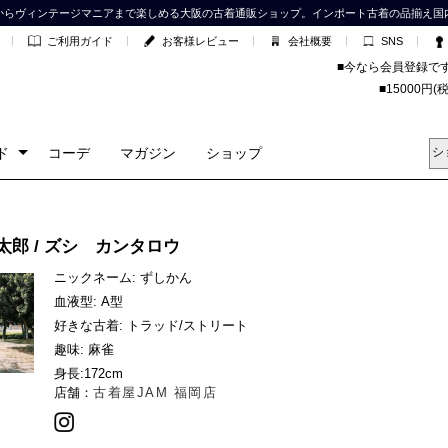
からヴィンテージマニアまで楽しめる大阪の古着通販ショップ。インポート古着の品揃え国
ご利用ガイド
お客様レビュー
会社概要
SNS
■今なら会員登録で
■15000
ド
コーデ
マガジン
ショップ
太郎 / ズシ カンタロウ
ニックネーム: ずしかん
血液型: A型
好きな古着: トラッド/ストリート
趣味: 麻雀
身長:
172cm
店舗：
古着屋JAM 福岡店