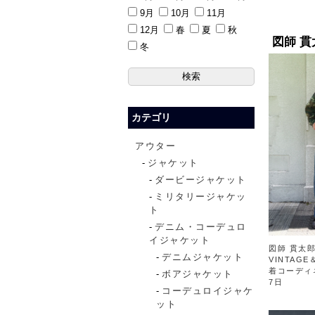
9月
10月
11月
12月
春
夏
秋
図師 
冬
カテゴリ
アウター
ジャケット
ダービージャケット
ミリタリージャケッ
ト
デニム・コーデュロ
イジャケット
図師 貫太郎
デニムジャケット
VINTAGE
着コーディ
ボアジャケット
7日
コーデュロイジャケ
ット