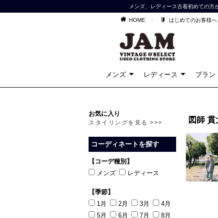
メンズ、レディース古着初めての方
HOME
はじめてのお客様へ
メンズ
レディース
ブラン
お気に入り
図師 貫
スタイリングを見る >>>
コーディネートを探す
【コーデ種別】
メンズ
レディース
【季節】
1月
2月
3月
4月
5月
6月
7月
8月