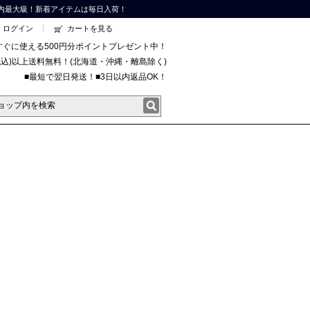
内最大級！新着アイテムは毎日入荷！
ログイン
カートを見る
すぐに使える500円分ポイントプレゼント中！
円(税込)以上送料無料！(北海道・沖縄・離島除く)
■最短で翌日発送！■3日以内返品OK！