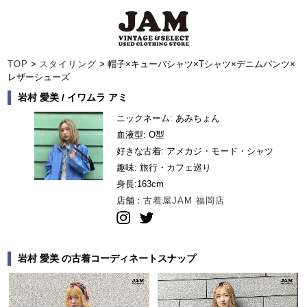
TOP
>
スタイリング
> 帽子×キューバシャツ×Tシャツ×デニムパンツ×
レザーシューズ
岩村 愛美 / イワムラ アミ
ニックネーム: あみちょん
血液型: O型
好きな古着: アメカジ・モード・シャツ
趣味: 旅行・カフェ巡り
身長:
163cm
店舗：
古着屋JAM 福岡店
岩村 愛美 の古着コーディネートスナップ