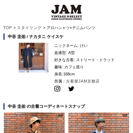
TOP
>
スタイリング
> アロハシャツ×デニムパンツ
中谷 圭佑 / ナカタニ ケイスケ
ニックネーム: けい
血液型: A型
好きな古着: ストリート・トラッド
趣味: カフェ巡り
身長:
168cm
所属：
古着屋JAM京都店
中谷 圭佑 の古着コーディネートスナップ