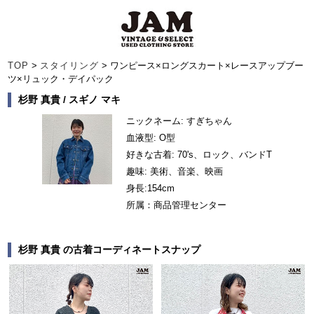
TOP
>
スタイリング
> ワンピース×ロングスカート×レースアップブー
ツ×リュック・デイパック
杉野 真貴 / スギノ マキ
ニックネーム: すぎちゃん
血液型: O型
好きな古着: 70's、ロック、バンドT
趣味: 美術、音楽、映画
身長:
154cm
所属：商品管理センター
杉野 真貴 の古着コーディネートスナップ