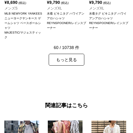
¥
8,690
¥
9,790
¥
9,790
(税込)
(税込)
(税込)
メンズS
メンズXL
メンズXL
MLB NEWYORK YANKEES
水着 ビキニタグ ハワイアン
水着タグ ビキニタグ ハワイ
ニューヨークヤンキース ゲ
アロハシャツ
アンアロハシャツ
ームシャツ ベースボールシ
REYNSPOONER/レインスプ
REYNSPOONER/レインスプ
ャツ
ーナー
ーナー
MAJESTIC/マジェスティッ
ク
60
/
10738
件
もっと見る
関連記事はこちら