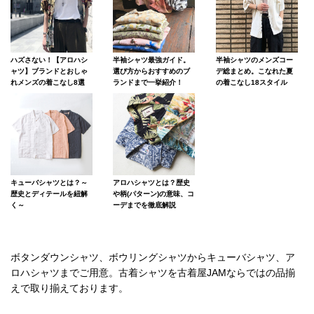
ハズさない！【アロハシ
半袖シャツ最強ガイド。
半袖シャツのメンズコー
ャツ】ブランドとおしゃ
選び方からおすすめのブ
デ総まとめ。こなれた夏
れメンズの着こなし8選
ランドまで一挙紹介！
の着こなし18スタイル
キューバシャツとは？～
アロハシャツとは？歴史
歴史とディテールを紐解
や柄(パターン)の意味、コ
く～
ーデまでを徹底解説
ボタンダウンシャツ、ボウリングシャツからキューバシャツ、ア
ロハシャツまでご用意。古着シャツを古着屋JAMならではの品揃
えで取り揃えております。