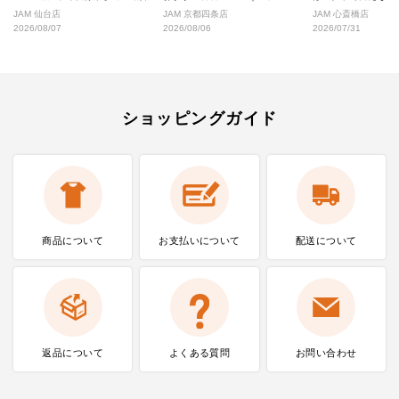
好な絶対行くべきショップ厳選！
なし完全ガイド
JAM 仙台店
JAM 京都四条店
JAM 心斎橋店
2026/08/07
2026/08/06
2026/07/31
ショッピングガイド
商品について
お支払いに
ついて
配送について
返品について
よくある質問
お問い合わせ