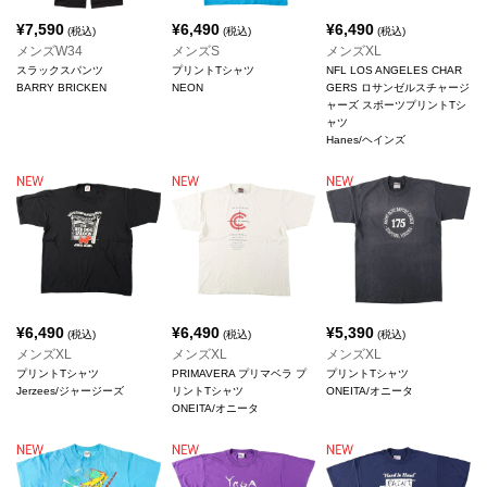
¥
7,590
¥
6,490
¥
6,490
(税込)
(税込)
(税込)
メンズW34
メンズS
メンズXL
スラックスパンツ
プリントTシャツ
NFL LOS ANGELES CHAR
BARRY BRICKEN
NEON
GERS ロサンゼルスチャージ
ャーズ スポーツプリントTシ
ャツ
Hanes/ヘインズ
¥
6,490
¥
6,490
¥
5,390
(税込)
(税込)
(税込)
メンズXL
メンズXL
メンズXL
プリントTシャツ
PRIMAVERA プリマベラ プ
プリントTシャツ
Jerzees/ジャージーズ
リントTシャツ
ONEITA/オニータ
ONEITA/オニータ