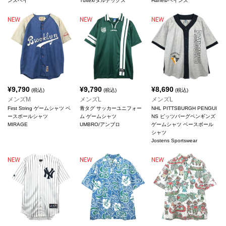
ンズベイ
Tultex/タルテックス
Hanes/ヘインズ
¥
9,790
¥
9,790
¥
8,690
(税込)
(税込)
(税込)
メンズM
メンズL
メンズL
First String ゲームシャツ ベ
青タグ サッカーユニフォー
NHL PITTSBURGH PENGUI
ースボールシャツ
ム ゲームシャツ
NS ピッツバーグペンギンズ
MIRAGE
UMBRO/アンブロ
ゲームシャツ ベースボール
シャツ
Jostens Sportswear