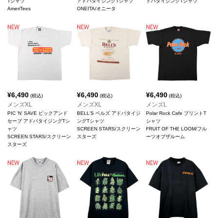
Tシャツ
アドバタイジングTシャツ
ドバタイジングTシャツ
AmeriTees
ONEITA/オニータ
¥
6,490
¥
6,490
¥
6,490
(税込)
(税込)
(税込)
メンズXL
メンズXL
メンズL
PIC 'N' SAVE ピックアンド
BELL'S ベルズ アドバタイジ
Polar Rock Cafe プリントT
セーブ アドバタイジングTシ
ングTシャツ
シャツ
ャツ
SCREEN STARS/スクリーン
FRUIT OF THE LOOM/フル
SCREEN STARS/スクリーン
スターズ
ーツオブザルーム
スターズ