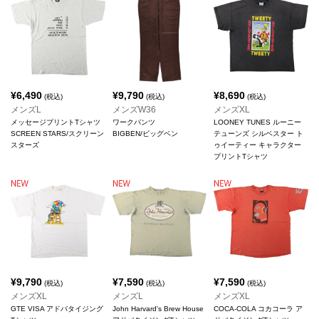
¥
6,490
¥
9,790
¥
8,690
(税込)
(税込)
(税込)
メンズL
メンズW36
メンズXL
メッセージプリントTシャツ
ワークパンツ
LOONEY TUNES ルーニー
SCREEN STARS/スクリーン
BIGBEN/ビッグベン
テューンズ シルベスター ト
スターズ
ゥイーティー キャラクター
プリントTシャツ
¥
9,790
¥
7,590
¥
7,590
(税込)
(税込)
(税込)
メンズXL
メンズL
メンズXL
GTE VISA アドバタイジング
John Harvard's Brew House
COCA-COLA コカコーラ ア