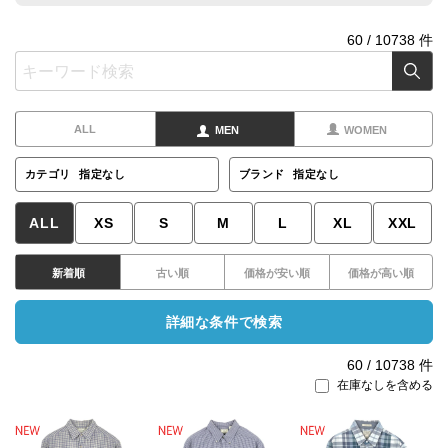
60
/
10738
件
ALL
MEN
WOMEN
カテゴリ
指定なし
ブランド
指定なし
ALL
XS
S
M
L
XL
XXL
新着順
古い順
価格が安い順
価格が高い順
詳細な条件で検索
60
/
10738
件
在庫なしを含める