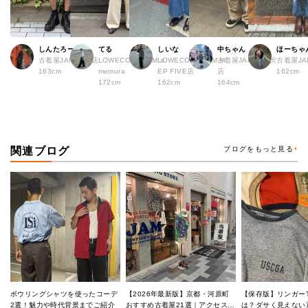
しんたろー
てる
しいな
中ちゃん
ほーちゃ
古着屋JAM 仙台店
LOWECO by JAM a
LOWECO by JAM H
古着屋JAM 下北沢
古着屋J
163cm
memura
EP FIVE店
店
162cm
172cm
162cm
164cm
関連ブログ
ブログをもっと見る
ボウリングシャツを使ったコーデ
【2026年最新版】京都・河原町
【保存版】リンガー
2選！魅力や時代背景までご紹介
おすすめ古着屋21選｜アクセス良
は？ダサく見えない