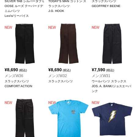
SILVER TAB シルバータブ L
TODAY'S MAN コットン ス
スラックスパンツ
OOSE ルーズ テーパードデ
ラックスパンツ
GEOFFREY BEENE
ニムパンツ
J.G. HOOK
Levi's/リーバイス
¥
8,690
¥
8,690
¥
7,590
(税込)
(税込)
(税込)
メンズW36
メンズW32
メンズW31
スラックスパンツ
スラックスパンツ
ウールパンツ スラックス
COMFORT ACTION
JOS. A. BANK/ジョスエーバ
ンク