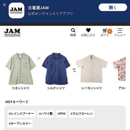
開く
古着屋JAM
公式オンラインストアアプリ
メンズ
レディース
カテゴリ
ヴィンテージ
グッ
0
検索
お気に入り
カート
メニュー
メンズ
トップス
半袖シャツ
半袖シャツ
リネンシャツ
シルクシャツ
レーヨンシャツ
アロハシ
HOTキーワード
#レインスプーナー
#ハワイ製
#PFG
#ラルフローレン
#オープンカラー