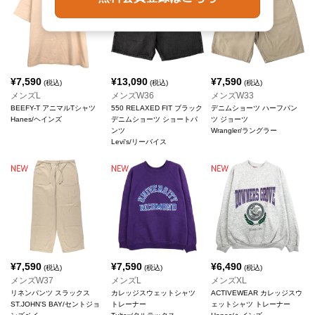
¥
7,590
¥
13,090
¥
7,590
(税込)
(税込)
(税込)
メンズL
メンズW36
メンズW33
BEEFY-T アニマルTシャツ
550 RELAXED FIT ブラック
デニムショーツ ハーフパン
Hanes/ヘインズ
デニムショーツ ショートパ
ツ ジョーツ
ンツ
Wrangler/ラングラー
Levi's/リーバイス
¥
7,590
¥
7,590
¥
6,490
(税込)
(税込)
(税込)
メンズW37
メンズL
メンズXL
リネンパンツ スラックス
カレッジスウェットシャツ
ACTIVEWEAR カレッジスウ
ST.JOHN'S BAY/セントジョ
トレーナー
ェットシャツ トレーナー