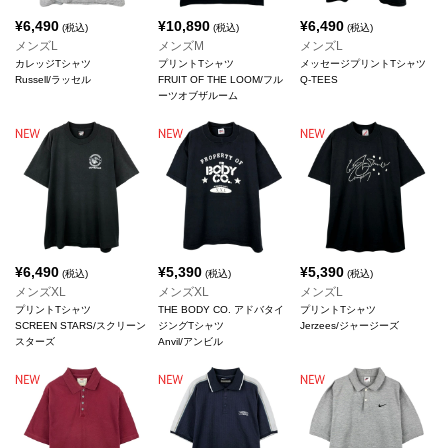
¥
6,490
¥
10,890
¥
6,490
(税込)
(税込)
(税込)
メンズL
メンズM
メンズL
カレッジTシャツ
プリントTシャツ
メッセージプリントTシャツ
Russell/ラッセル
FRUIT OF THE LOOM/フル
Q-TEES
ーツオブザルーム
¥
6,490
¥
5,390
¥
5,390
(税込)
(税込)
(税込)
メンズXL
メンズXL
メンズL
プリントTシャツ
THE BODY CO. アドバタイ
プリントTシャツ
SCREEN STARS/スクリーン
ジングTシャツ
Jerzees/ジャージーズ
スターズ
Anvil/アンビル