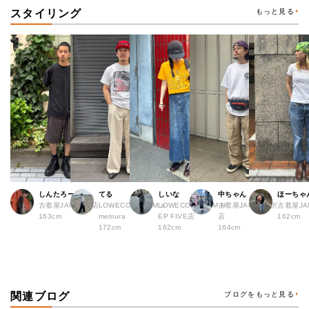
スタイリング
もっと見る
しんたろー
てる
しいな
中ちゃん
ほーちゃ
古着屋JAM 仙台店
LOWECO by JAM a
LOWECO by JAM H
古着屋JAM 下北沢
古着屋J
163cm
memura
EP FIVE店
店
162cm
172cm
162cm
164cm
関連ブログ
ブログをもっと見る