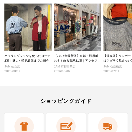
ボウリングシャツを使ったコーデ
【2026年最新版】京都・河原町
【保存版】リンガー
2選！魅力や時代背景までご紹介
おすすめ古着屋21選｜アクセス良
は？ダサく見えない
好な絶対行くべきショップ厳選！
なし完全ガイド
JAM 仙台店
JAM 京都四条店
JAM 心斎橋店
2026/08/07
2026/08/06
2026/07/31
ショッピングガイド