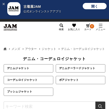
開く
古着屋JAM
公式オンラインストアアプリ
メンズ
レディース
カテゴリ
ヴィンテージ
グッ
0
検索
お気に入り
カート
メニュー
メンズ
アウター
ジャケット
デニム・コーデュロイジャケット
デニム・コーデュロイジャケット
デニムジャケット
デニムテーラードジャケット
コーデュロイジャケット
ボアジャケット
ブッシュジャケット