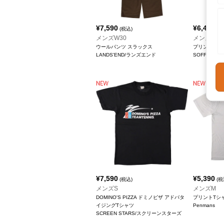
¥
7,590
¥
6,490
(税込)
(税
メンズW30
メンズM
ウールパンツ スラックス
プリントTシ
LANDS'END/ランズエンド
SOFFE/ソフ
¥
7,590
¥
5,390
(税込)
(税
メンズS
メンズM
DOMINO'S PIZZA ドミノピザ アドバタ
プリントTシ
イジングTシャツ
Penmans
SCREEN STARS/スクリーンスターズ