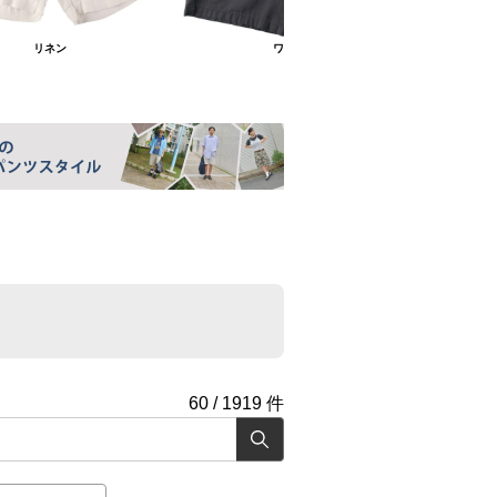
リネン
ワーク
60
/
1919
件