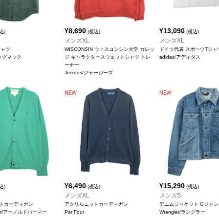
¥
8,690
¥
13,090
込)
(税込)
(税込)
メンズXL
メンズXL
シャツ
WISCONSIN ウィスコンシン大学 カレッ
ドイツ代表 スポーツTシャ
ビッグマック
ジ キャラクタースウェットシャツ トレ
adidas/アディダス
ーナー
Jerzees/ジャージーズ
¥
6,490
¥
15,290
込)
(税込)
(税込)
メンズXL
メンズS
トカーディガン
アクリルニットカーディガン
デニムジャケット Gジャン
lmer/アーノルドパーマー
Par Four
Wrangler/ラングラー