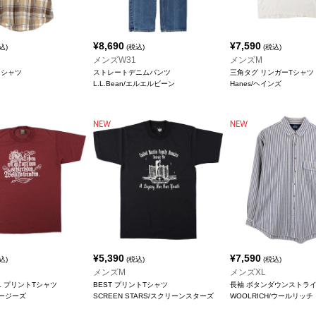
¥
8,690
¥
7,590
込)
(税込)
(税込)
メンズW31
メンズM
クシャツ
ストレートデニムパンツ
三角タグ リンガーTシャツ
L.L.Bean/エルエルビーン
Hanes/ヘインズ
¥
5,390
¥
7,590
込)
(税込)
(税込)
メンズM
メンズXL
LL プリントTシャツ
BEST プリントTシャツ
長袖 ボタンダウンストラ
ジャージーズ
SCREEN STARS/スクリーンスターズ
WOOLRICH/ウールリッチ