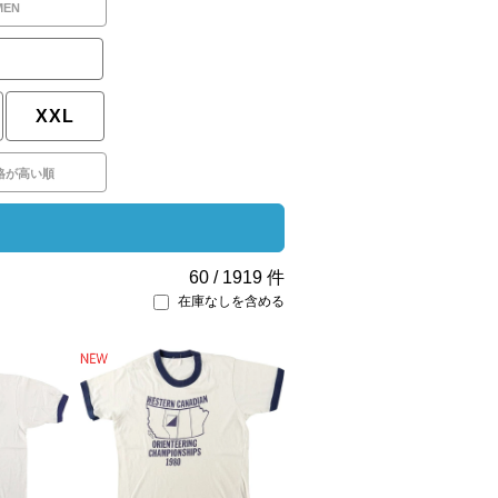
MEN
XXL
格が高い順
60
/
1919
件
在庫なしを含める