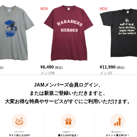
¥
6,490
¥
11,990
込)
(税込)
(税込)
メンズM
メンズL
TON 青タグ カレッジTシャツ
カレッジTシャツ
メッセージプリントTシャ
ンズ
SPORTSWEAR
Tee Swing
JAMメンバーズ会員ログイン、
または新規ご登録いただきますと、
大変お得な特典やサービスがすぐにご利用いただけます。