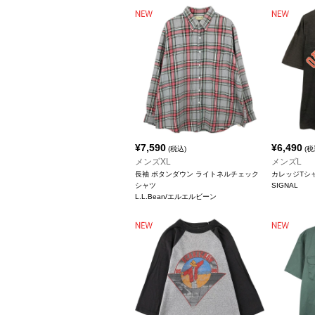
¥
7,590
¥
6,490
(税込)
(税
メンズXL
メンズL
長袖 ボタンダウン ライトネルチェック
カレッジTシ
シャツ
SIGNAL
L.L.Bean/エルエルビーン