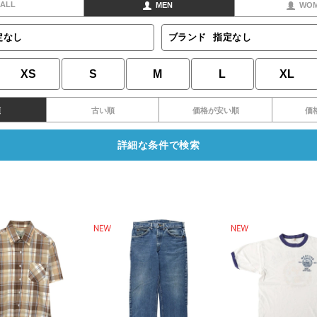
ALL
MEN
WO
定なし
ブランド
指定なし
XS
S
M
L
XL
順
古い順
価格が安い順
価
詳細な条件で検索