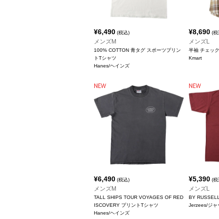
¥
6,490
¥
8,690
(税込)
(税
メンズM
メンズL
100% COTTON 青タグ スポーツプリン
半袖 チェッ
トTシャツ
Kmart
Hanes/ヘインズ
¥
6,490
¥
5,390
(税込)
(税
メンズM
メンズL
TALL SHIPS TOUR VOYAGES OF RED
BY RUSSE
ISCOVERY プリントTシャツ
Jerzees/
Hanes/ヘインズ