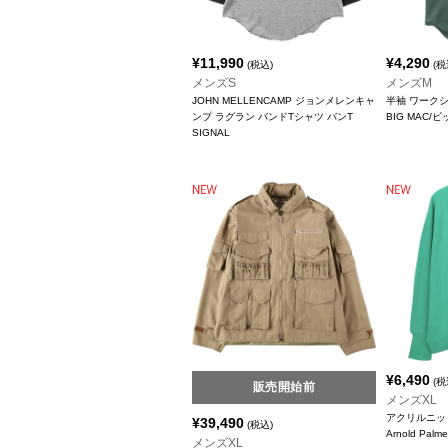
¥
11,990
¥
4,290
(税込)
(税
メンズS
メンズM
JOHN MELLENCAMP ジョンメレンキャ
半袖 ワーク
ンプ ラグラン バンドTシャツ バンT
BIG MAC/
SIGNAL
¥
6,490
(税
販売開始前
メンズXL
アクリルニッ
¥
39,490
(税込)
Arnold Pa
メンズXL