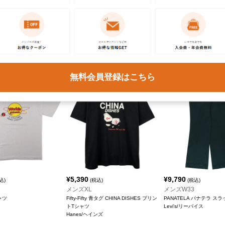
¥
5,390
¥
6,490
込)
(税込)
(税込)
メンズL
メンズXL
ャツ
スーベニアTシャツ
プリントTシャツ
ィ
SCREEN STARS/スクリーンスターズ
BELTON/ベルトン
無料会員登録はこちら
¥
5,390
¥
9,790
込)
(税込)
(税込)
メンズXL
メンズW33
ャツ
Fifty-Fifty 青タグ CHINA DISHES プリン
PANATELA パナテラ ス
トTシャツ
Levi's/リーバイス
Hanes/ヘインズ