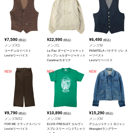
¥
7,590
¥
22,990
¥
6,490
(税込)
(税込)
(税込)
メンズXS
メンズL
メンズM
コーデュロイベスト
La Paz ダービージャケット
PANATELA パナテラ ジレ ス
Levi's/リーバイス
カップショルダージャケット
ーツベスト
Catalina/カタリナ
Levi's/リーバイス
¥
9,790
¥
10,890
¥
15,290
(税込)
(税込)
(税込)
メンズW32
メンズM
メンズM
FOR ME スラックスパンツ
ELVIS PRESLEY エルヴィ
デニムジャケット Gジャン
Levi's/リーバイス
スプレスリー バンドTシャツ
Wrangler/ラングラー