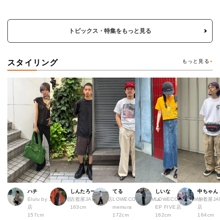
トピックス・特集をもっと見る
スタイリング
もっと見る
ハチ
しんたろー
てる
しいな
中ちゃん
Elulu by JAM 原宿
古着屋JAM 仙台店
LOWECO by JAM a
LOWECO by JAM H
古着屋JA
店
163cm
memura
EP FIVE店
店
157cm
172cm
162cm
164cm