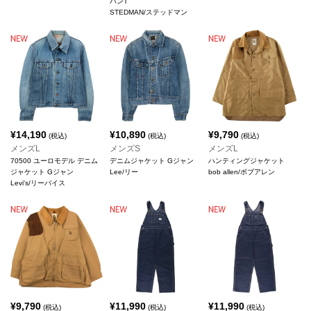
バンT
STEDMAN/ステッドマン
¥
14,190
¥
10,890
¥
9,790
(税込)
(税込)
(税込)
メンズL
メンズS
メンズL
70500 ユーロモデル デニム
デニムジャケット Gジャン
ハンティングジャケット
ジャケット Gジャン
Lee/リー
bob allen/ボブアレン
Levi's/リーバイス
¥
9,790
¥
11,990
¥
11,990
(税込)
(税込)
(税込)