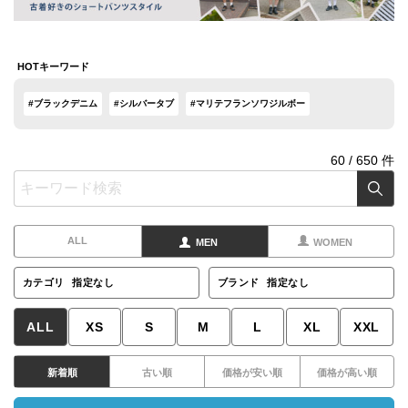
HOTキーワード
#ブラックデニム
#シルバータブ
#マリテフランソワジルボー
60
/
650
件
ALL
MEN
WOMEN
カテゴリ
指定なし
ブランド
指定なし
ALL
XS
S
M
L
XL
XXL
新着順
古い順
価格が安い順
価格が高い順