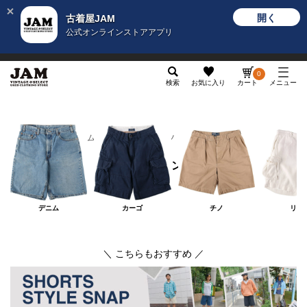
開く
古着屋JAM
公式オンラインストアアプリ
メンズ
レディース
カテゴリ
ヴィンテージ
グッ
0
検索
お気に入り
カート
メニュー
メンズ
ボトムス
ショートパンツ
ショートパンツ
デニム
カーゴ
チノ
リネ
＼ こちらもおすすめ ／