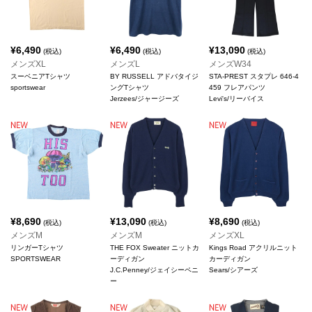
¥
6,490
¥
6,490
¥
13,090
(税込)
(税込)
(税込)
メンズXL
メンズL
メンズW34
スーベニアTシャツ
BY RUSSELL アドバタイジ
STA-PREST スタプレ 646-4
sportswear
ングTシャツ
459 フレアパンツ
Jerzees/ジャージーズ
Levi's/リーバイス
¥
8,690
¥
13,090
¥
8,690
(税込)
(税込)
(税込)
メンズM
メンズM
メンズXL
リンガーTシャツ
THE FOX Sweater ニットカ
Kings Road アクリルニット
SPORTSWEAR
ーディガン
カーディガン
J.C.Penney/ジェイシーペニ
Sears/シアーズ
ー