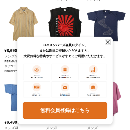
JAMメンバーズ会員ログイン、
¥
8,690
¥
9,790
¥
6,490
または新規ご登録いただきますと、
(税込)
(税込)
(税込)
大変お得な特典やサービスがすぐにご利用いただけます。
メンズM
メンズL
メンズXL
PERMANENT PRESS 半袖
スウェットベスト
プリントTシャツ
ポリコットンシャツ
sportswear
sportswear
Kmart/ケーマート
無料会員登録はこちら
¥
6,490
¥
10,890
¥
8,690
(税込)
(税込)
(税込)
メンズXL
メンズL
メンズL