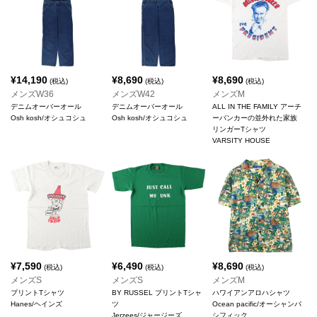
¥
14,190
¥
8,690
¥
8,690
(税込)
(税込)
(税込)
メンズW36
メンズW42
メンズM
デニムオーバーオール
デニムオーバーオール
ALL IN THE FAMILY アーチ
Osh kosh/オシュコシュ
Osh kosh/オシュコシュ
ーバンカーの並外れた家族
リンガーTシャツ
VARSITY HOUSE
¥
7,590
¥
6,490
¥
8,690
(税込)
(税込)
(税込)
メンズS
メンズS
メンズM
プリントTシャツ
BY RUSSEL プリントTシャ
ハワイアンアロハシャツ
Hanes/ヘインズ
ツ
Ocean pacific/オーシャンパ
Jerzees/ジャージーズ
シフィック