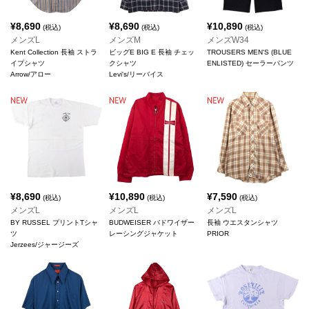
¥
8,690
¥
8,690
¥
10,890
(税込)
(税込)
(税込)
メンズL
メンズM
メンズW34
Kent Collection 長袖 ストラ
ビッグE BIG E 長袖 チェッ
TROUSERS MEN'S (BLUE
イプシャツ
クシャツ
ENLISTED) セーラーパンツ
Arrow/アロー
Levi's/リーバイス
¥
8,690
¥
10,890
¥
7,590
(税込)
(税込)
(税込)
メンズL
メンズL
メンズL
BY RUSSEL プリントTシャ
BUDWEISER バドワイザー
長袖 ウエスタンシャツ
ツ
レーシングジャケット
PRIOR
Jerzees/ジャージーズ