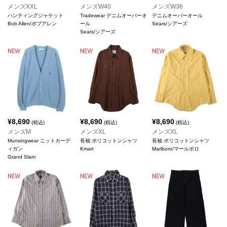
メンズXXL
メンズW40
メンズW36
ハンティングジャケット
Tradewear デニムオーバーオ
デニムオーバーオール
Bob Allen/ボブアレン
ール
Sears/シアーズ
Sears/シアーズ
¥
8,690
¥
8,690
¥
8,690
(税込)
(税込)
(税込)
メンズM
メンズXL
メンズXL
Munsingwear ニットカーデ
長袖 ポリコットンシャツ
長袖 ポリコットンシャツ
ィガン
Kmart
Marlboro/マールボロ
Grand Slam