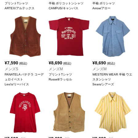
プリントTシャツ
半袖 ポリコットンシャツ
半袖 ポリシャツ
ARTEX/アルテックス
CAMPUS/キャンパス
Arrow/アロー
¥
7,590
¥
8,690
¥
8,690
(税込)
(税込)
(税込)
メンズS
メンズM
メンズM
PANATELA パナテラ コーデ
プリントTシャツ
WESTERN WEAR 半袖 ウエ
ュロイベスト
Russell/ラッセル
スタンシャツ
Levi's/リーバイス
Sears/シアーズ