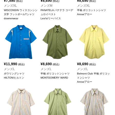
¥
7,590
¥
8,690
¥
8,690
(税込)
(税込)
(税込)
メンズXL
メンズM
メンズXL
WISCONSIN ウィスコンシン
PANATELA パナテラ コーデ
半袖 ポリコットンシャツ
大学 フットボールTシャツ
ュロイベスト
Arrow/アロー
downerwear
Levi's/リーバイス
¥
11,990
¥
8,690
¥
8,690
(税込)
(税込)
(税込)
メンズL
メンズL
メンズL
ボウリングシャツ
半袖 ポリコットンシャツ
Belmont Club 半袖 ポリコッ
HILTON/ヒルトン
MONTGOMERY WARD
トンシャツ
Arrow/アロー