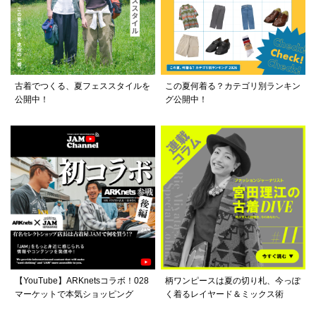
古着でつくる、夏フェススタイルを
この夏何着る？カテゴリ別ランキン
公開中！
グ公開中！
【YouTube】ARKnetsコラボ！028
柄ワンピースは夏の切り札、今っぽ
マーケットで本気ショッピング
く着るレイヤード＆ミックス術