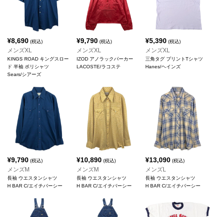
¥
8,690
¥
9,790
¥
5,390
(税込)
(税込)
(税込)
メンズXL
メンズXL
メンズXL
KINGS ROAD キングスロー
IZOD アノラックパーカー
三角タグ プリントTシャツ
ド 半袖 ポリシャツ
LACOSTE/ラコステ
Hanes/ヘインズ
Sears/シアーズ
¥
9,790
¥
10,890
¥
13,090
(税込)
(税込)
(税込)
メンズM
メンズM
メンズL
長袖 ウエスタンシャツ
長袖 ウエスタンシャツ
長袖 ウエスタンシャツ
H BAR C/エイチバーシー
H BAR C/エイチバーシー
H BAR C/エイチバーシー