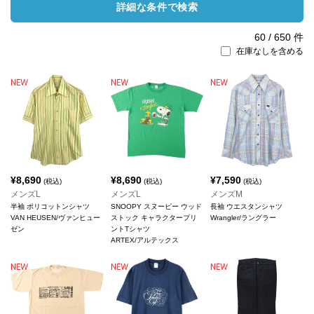
詳細な条件で検索
60
/
650
件
在庫なしを含める
¥
8,690
¥
8,690
¥
7,590
(税込)
(税込)
(税込)
メンズL
メンズL
メンズM
半袖 ポリコットンシャツ
SNOOPY スヌーピー ウッド
長袖 ウエスタンシャツ
VAN HEUSEN/ヴァンヒュー
ストック キャラクタープリ
Wrangler/ラングラー
ゼン
ントTシャツ
ARTEX/アルテックス