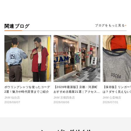
関連ブログ
ブログをもっと見る
ボウリングシャツを使ったコーデ
【2026年最新版】京都・河原町
【保存版】リンガー
2選！魅力や時代背景までご紹介
おすすめ古着屋21選｜アクセス良
は？ダサく見えない
好な絶対行くべきショップ厳選！
なし完全ガイド
JAM 仙台店
JAM 京都四条店
JAM 心斎橋店
2026/08/07
2026/08/06
2026/07/31