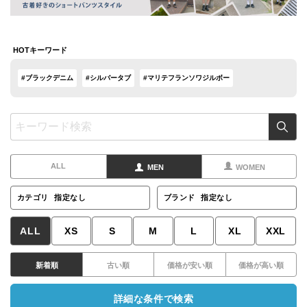
HOTキーワード
#ブラックデニム
#シルバータブ
#マリテフランソワジルボー
ALL
MEN
WOMEN
カテゴリ
指定なし
ブランド
指定なし
ALL
XS
S
M
L
XL
XXL
新着順
古い順
価格が安い順
価格が高い順
詳細な条件で検索