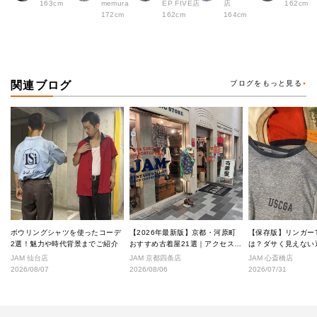
163cm
memura
EP FIVE店
店
162cm
172cm
162cm
164cm
関連ブログ
ブログをもっと見る
ボウリングシャツを使ったコーデ
【2026年最新版】京都・河原町
【保存版】リンガー
2選！魅力や時代背景までご紹介
おすすめ古着屋21選｜アクセス良
は？ダサく見えない
好な絶対行くべきショップ厳選！
なし完全ガイド
JAM 仙台店
JAM 京都四条店
JAM 心斎橋店
2026/08/07
2026/08/06
2026/07/31