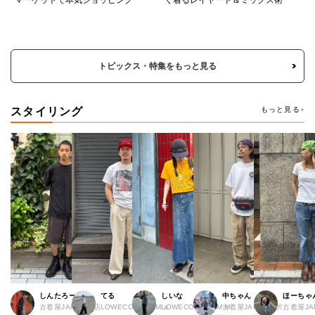
トピックス・特集をもっと見る
スタイリング
もっと見る
しんたろー
てる
しいな
中ちゃん
ほーちゃ
古着屋JAM 仙台店
LOWECO by JAM a
LOWECO by JAM H
古着屋JAM 下北沢
古着屋J