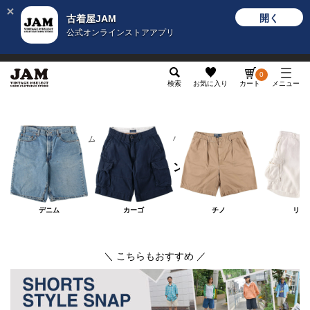
開く
古着屋JAM
公式オンラインストアアプリ
メンズ
レディース
カテゴリ
ヴィンテージ
グッ
0
検索
お気に入り
カート
メニュー
メンズ
ボトムス
ショートパンツ
ショートパンツ
デニム
カーゴ
チノ
リネ
＼ こちらもおすすめ ／