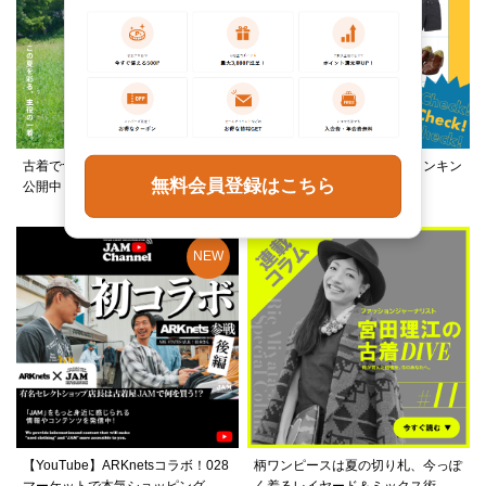
古着でつくる、夏フェススタイルを
この夏何着る？カテゴリ別ランキン
無料会員登録はこちら
公開中！
グ公開中！
【YouTube】ARKnetsコラボ！028
柄ワンピースは夏の切り札、今っぽ
マーケットで本気ショッピング
く着るレイヤード＆ミックス術