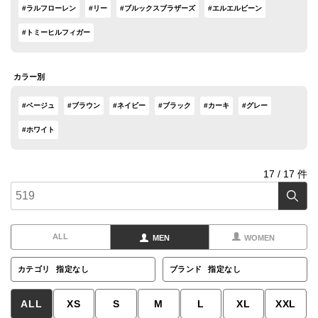
#ラルフローレン
#リー
#ブルックスブラザーズ
#エルエルビーン
#トミーヒルフィガー
カラー別
#ベージュ
#ブラウン
#ネイビー
#ブラック
#カーキ
#グレー
#ホワイト
17
/
17
件
ALL
MEN
WOMEN
カテゴリ
指定なし
ブランド
指定なし
ALL
XS
S
M
L
XL
XXL