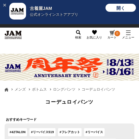
開く
古着屋JAM
公式オンラインストアアプリ
メンズ
レディース
カテゴリ
ヴィンテージ
グッ
0
検索
お気に入り
カート
メニュー
メンズ
ボトムス
ロングパンツ
コーデュロイパンツ
コーデュロイパンツ
おすすめキーワード
#42TALON
#リーバイス519
#フレアカット
#リーバイス