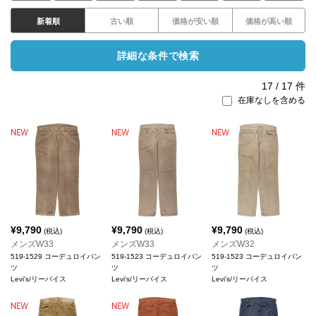
新着順
古い順
価格が安い順
価格が高い順
詳細な条件で検索
17
/
17
件
在庫なしを含める
¥
9,790
¥
9,790
¥
9,790
(税込)
(税込)
(税込)
メンズW33
メンズW33
メンズW32
519-1529 コーデュロイパン
519-1523 コーデュロイパン
519-1523 コーデュロイパン
ツ
ツ
ツ
Levi's/リーバイス
Levi's/リーバイス
Levi's/リーバイス