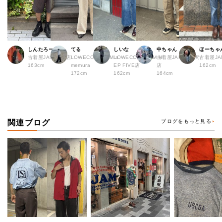
しんたろー
てる
しいな
中ちゃん
ほーちゃ
古着屋JAM 仙台店
LOWECO by JAM a
LOWECO by JAM H
古着屋JAM 下北沢
古着屋J
163cm
memura
EP FIVE店
店
162cm
172cm
162cm
164cm
関連ブログ
ブログをもっと見る