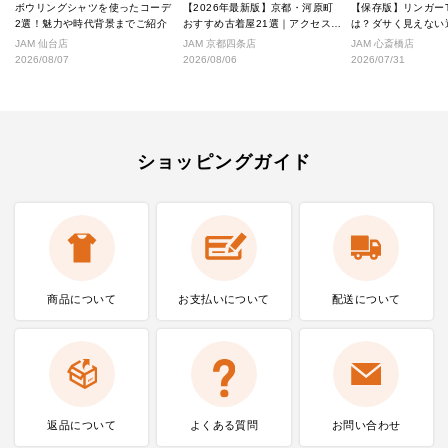
ボウリングシャツを使ったコーデ
【2026年最新版】京都・河原町
【保存版】リンガー
2選！魅力や時代背景までご紹介
おすすめ古着屋21選｜アクセス良
は？ダサく見えない
好な絶対行くべきショップ厳選！
なし完全ガイド
JAM 仙台店
JAM 京都四条店
JAM 心斎橋店
2026/08/07
2026/08/06
2026/07/31
ショッピングガイド
商品について
お支払いに
ついて
配送について
返品について
よくある質問
お問い合わせ