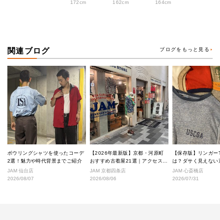
172cm
162cm
164cm
関連ブログ
ブログをもっと見る
ボウリングシャツを使ったコーデ
【2026年最新版】京都・河原町
【保存版】リンガー
2選！魅力や時代背景までご紹介
おすすめ古着屋21選｜アクセス良
は？ダサく見えない
好な絶対行くべきショップ厳選！
なし完全ガイド
JAM 仙台店
JAM 京都四条店
JAM 心斎橋店
2026/08/07
2026/08/06
2026/07/31