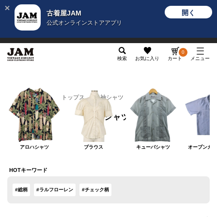
開く
古着屋JAM
公式オンラインストアアプリ
メンズ
レディース
カテゴリ
ヴィンテージ
グッ
0
検索
お気に入り
カート
メニュー
レディース
トップス
半袖シャツ
半袖シャツ
アロハシャツ
ブラウス
キューバシャツ
オープンカラ
HOTキーワード
#総柄
#ラルフローレン
#チェック柄