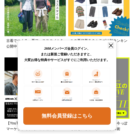
古着でつくる、夏フェススタイルを
この夏何着る？カテゴリ別ランキン
公開中！
グ公開中！
JAMメンバーズ会員ログイン、
または新規ご登録いただきますと、
大変お得な特典やサービスがすぐにご利用いただけます。
無料会員登録はこちら
【YouTube】ARKnetsコラボ！028
柄ワンピースは夏の切り札、今っぽ
マーケットで本気ショッピング
く着るレイヤード＆ミックス術