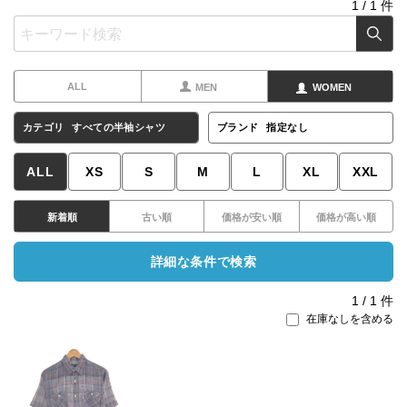
1
/
1
件
ALL
MEN
WOMEN
カテゴリ
すべての半袖シャツ
ブランド
指定なし
ALL
XS
S
M
L
XL
XXL
新着順
古い順
価格が安い順
価格が高い順
詳細な条件で検索
1
/
1
件
在庫なしを含める