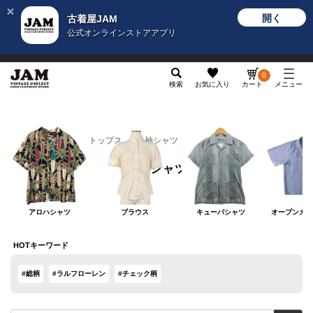
開く
古着屋JAM
公式オンラインストアアプリ
メンズ
レディース
カテゴリ
ヴィンテージ
グッ
0
検索
お気に入り
カート
メニュー
レディース
トップス
半袖シャツ
半袖シャツ
アロハシャツ
ブラウス
キューバシャツ
オープンカラ
HOTキーワード
#総柄
#ラルフローレン
#チェック柄