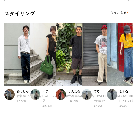
スタイリング
もっと見る
あっしゃー
ハチ
しんたろー
てる
しいな
古着屋JAM 原宿店
Elulu by JAM 原宿
古着屋JAM 仙台店
LOWECO by JAM a
LOWECO
177cm
店
163cm
memura
EP FI
157cm
172cm
162cm