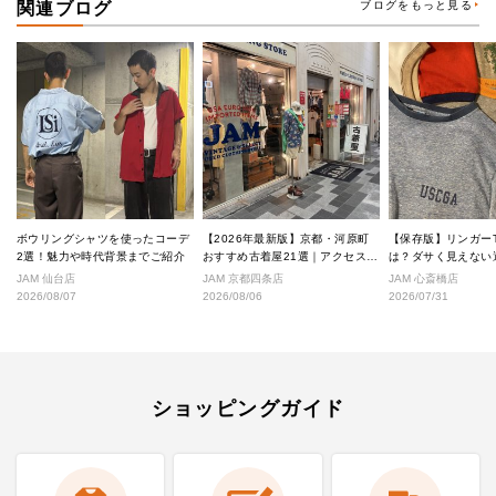
関連ブログ
ブログをもっと見る
ボウリングシャツを使ったコーデ
【2026年最新版】京都・河原町
【保存版】リンガー
2選！魅力や時代背景までご紹介
おすすめ古着屋21選｜アクセス良
は？ダサく見えない
好な絶対行くべきショップ厳選！
なし完全ガイド
JAM 仙台店
JAM 京都四条店
JAM 心斎橋店
2026/08/07
2026/08/06
2026/07/31
ショッピングガイド