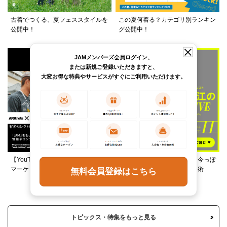
古着でつくる、夏フェススタイルを
この夏何着る？カテゴリ別ランキン
公開中！
グ公開中！
JAMメンバーズ会員ログイン、
または新規ご登録いただきますと、
大変お得な特典やサービスがすぐにご利用いただけます。
【YouTube】ARKnetsコラボ！028
柄ワンピースは夏の切り札、今っぽ
マーケットで本気ショッピング
く着るレイヤード＆ミックス術
無料会員登録はこちら
トピックス・特集をもっと見る