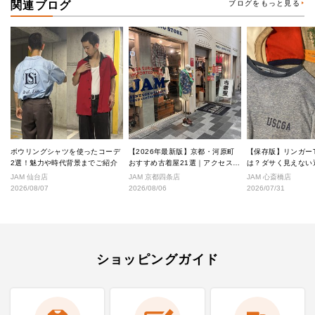
関連ブログ
ブログをもっと見る
ボウリングシャツを使ったコーデ
【2026年最新版】京都・河原町
【保存版】リンガー
2選！魅力や時代背景までご紹介
おすすめ古着屋21選｜アクセス良
は？ダサく見えない
好な絶対行くべきショップ厳選！
なし完全ガイド
JAM 仙台店
JAM 京都四条店
JAM 心斎橋店
2026/08/07
2026/08/06
2026/07/31
ショッピングガイド