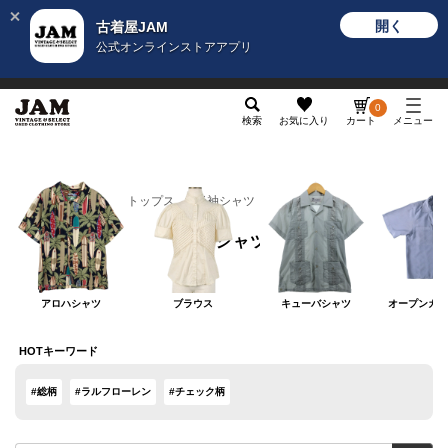
開く
古着屋JAM
公式オンラインストアアプリ
メンズ
レディース
カテゴリ
ヴィンテージ
グッ
0
検索
お気に入り
カート
メニュー
レディース
トップス
半袖シャツ
半袖シャツ
アロハシャツ
ブラウス
キューバシャツ
オープンカラ
HOTキーワード
#総柄
#ラルフローレン
#チェック柄