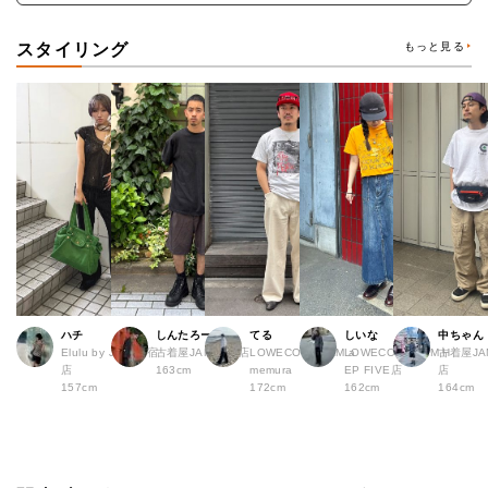
スタイリング
もっと見る
ハチ
しんたろー
てる
しいな
中ちゃん
Elulu by JAM 原宿
古着屋JAM 仙台店
LOWECO by JAM a
LOWECO by JAM H
古着屋JA
店
163cm
memura
EP FIVE店
店
157cm
172cm
162cm
164cm