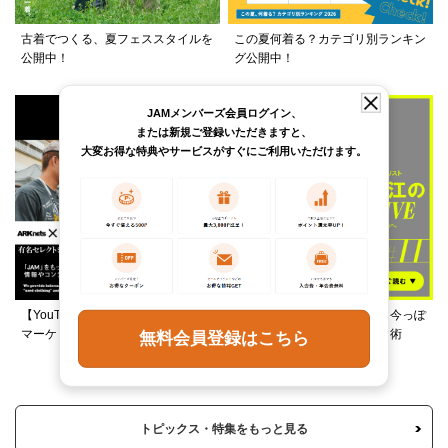
古着でつくる、夏フェススタイルを
この夏何着る？カテゴリ別ランキン
公開中！
グ公開中！
JAMメンバーズ会員ログイン、
または新規ご登録いただきますと、
大変お得な特典やサービスがすぐにご利用いただけます。
【YouTube】ARKnetsコラボ！028
柄ワンピースは夏の切り札、今っぽ
マーケットで本気ショッピング
く着るレイヤード＆ミックス術
無料会員登録はこちら
トピックス・特集をもっと見る