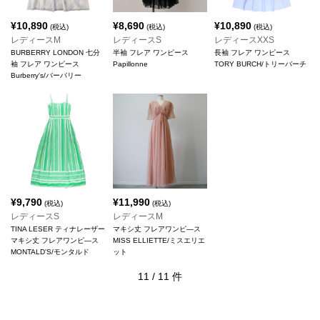
¥
10,890
¥
8,690
¥
10,890
(税込)
(税込)
(税込)
レディースM
レディースS
レディースXXS
BURBERRY LONDON 七分
半袖 フレア ワンピース
長袖 フレア ワンピース
袖 フレア ワンピース
Papillonne
TORY BURCH/トリーバーチ
Burberry's/バーバリー
¥
9,790
¥
11,990
(税込)
(税込)
レディースS
レディースM
TINA LESER ティナレーザー
マキシ丈 フレアワンピ―ス
マキシ丈 フレアワンピ―ス
MISS ELLIETTE/ミスエリエ
MONTALD'S/モンタルド
ット
11
/
11
件