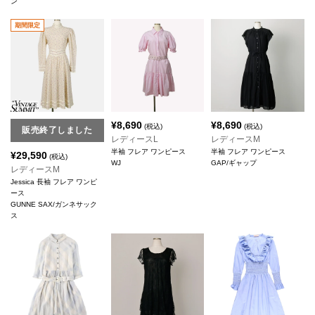
ン
期間限定
¥
8,690
¥
8,690
(税込)
(税込)
販売終了しました
レディースL
レディースM
半袖 フレア ワンピース
半袖 フレア ワンピース
¥
29,590
(税込)
WJ
GAP/ギャップ
レディースM
Jessica 長袖 フレア ワンピ
ース
GUNNE SAX/ガンネサック
ス