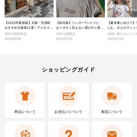
【2026年最新版】京都・河原町
【保存版】リンガーTシャツと
【夏本番に向けて】
おすすめ古着屋21選｜アクセス良
は？ダサく見えない選び方と着こ
しむ、大人のヴィン
好な絶対行くべきショップ厳選！
なし完全ガイド
ル
JAM 京都四条店
JAM 心斎橋店
ADEL 堀江オレン
2026/08/06
2026/07/31
2026/07/31
ショッピングガイド
商品について
お支払いに
ついて
配送について