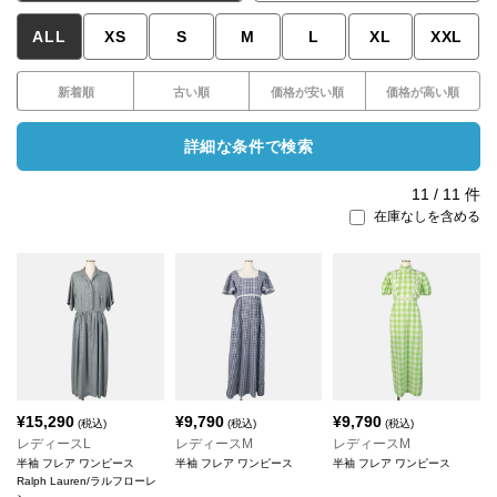
ALL
XS
S
M
L
XL
XXL
新着順
古い順
価格が安い順
価格が高い順
詳細な条件で検索
11
/
11
件
在庫なしを含める
¥
15,290
¥
9,790
¥
9,790
(税込)
(税込)
(税込)
レディースL
レディースM
レディースM
半袖 フレア ワンピース
半袖 フレア ワンピース
半袖 フレア ワンピース
Ralph Lauren/ラルフローレ