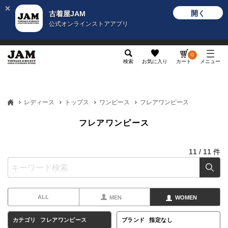
開く
古着屋JAM
公式オンラインストアアプリ
メンズ
レディース
カテゴリ
ヴィンテージ
グッ
0
検索
お気に入り
カート
メニュー
レディース
トップス
ワンピース
フレアワンピース
フレアワンピース
11
/
11
件
ALL
MEN
WOMEN
カテゴリ
フレアワンピース
ブランド
指定なし