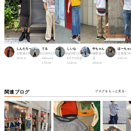
しんたろー
てる
しいな
中ちゃん
ほーちゃ
古着屋JAM 仙台店
LOWECO by JAM a
LOWECO by JAM H
古着屋JAM 下北沢
古着屋J
163cm
memura
EP FIVE店
店
162cm
172cm
162cm
164cm
関連ブログ
ブログをもっと見る