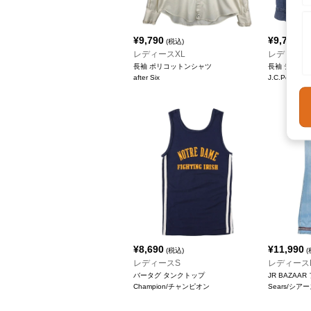
¥
9,790
¥
9,790
(税込)
(税
レディースXL
レディース
長袖 ポリコットンシャツ
長袖 デニム
after Six
J.C.Penn
¥
8,690
¥
11,990
(税込)
(
レディースS
レディースL
バータグ タンクトップ
JR BAZA
Champion/チャンピオン
Sears/シア