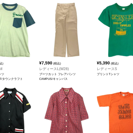
¥
7,590
¥
5,390
込)
(税込)
(税込)
M
レディースL(W28)
レディースS
ャツ
ブーツカット フレアパンツ
プリントTシャツ
FT/タウンクラフト
CAMPUS/キャンパス