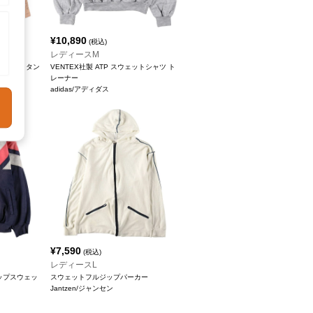
¥
10,890
(税込)
レディースM
袖 ウエスタン
VENTEX社製 ATP スウェットシャツ ト
レーナー
adidas/アディダス
¥
7,590
(税込)
レディースL
ジップスウェッ
スウェットフルジップパーカー
Jantzen/ジャンセン