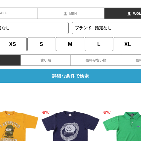
ALL
MEN
WO
定なし
ブランド
指定なし
XS
S
M
L
XL
順
古い順
価格が安い順
価
詳細な条件で検索