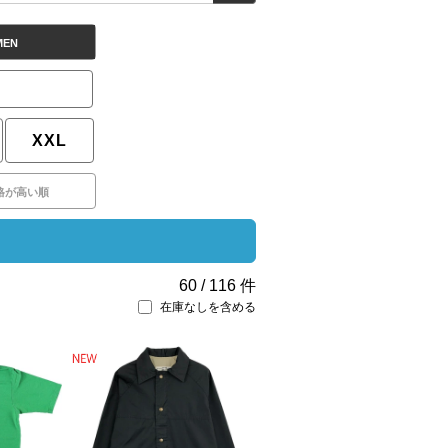
MEN
XXL
格が高い順
60
/
116
件
在庫なしを含める