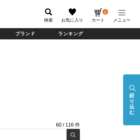
0
検索
お気に入り
カート
メニュー
ブランド
ランキング
絞
り
込
む
60
/
116
件