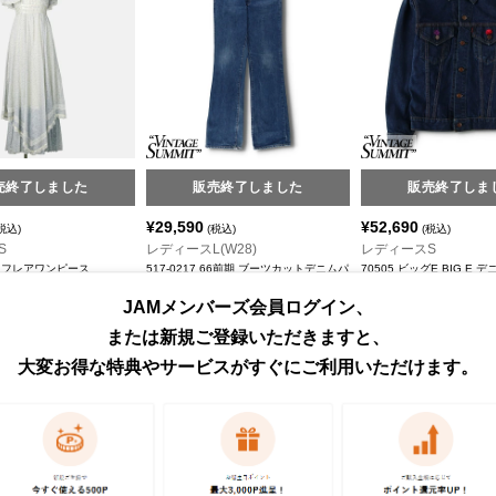
売終了しました
販売終了しました
販売終了しま
¥
29,590
¥
52,690
税込)
(税込)
(税込)
S
レディースL(W28)
レディースS
 フレアワンピース
517-0217 66前期 ブーツカットデニムパ
70505 ビッグE BIG E
AX/ガンネサックス
ンツ
Gジャン
Levi's/リーバイス
Levi's/リーバイス
JAMメンバーズ会員ログイン、
または新規ご登録いただきますと、
大変お得な特典やサービスがすぐにご利用いただけます。