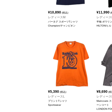
¥
10,890
¥
11,990
(税込)
(
レディースM
レディース
バータグ スポーツTシャツ
半袖 ボウリ
Champion/チャンピオン
HILTON/ヒ
¥
5,390
¥
8,690
(税込)
(税
レディースL
レディース
プリントTシャツ
Maincoat
Sportswear
ーンコート
LONDON 