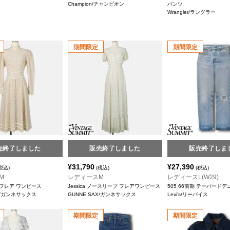
Champion/チャンピオン
パンツ
Wrangler/ラングラー
期間限定
期間限定
売終了しました
販売終了しました
販売終了しま
¥
31,790
¥
27,390
税込)
(税込)
(税込)
M
レディースM
レディースL(W29)
長袖 フレア ワンピース
Jessica ノースリーブ フレアワンピース
505 66前期 テーパード
AX/ガンネサックス
GUNNE SAX/ガンネサックス
Levi's/リーバイス
期間限定
期間限定