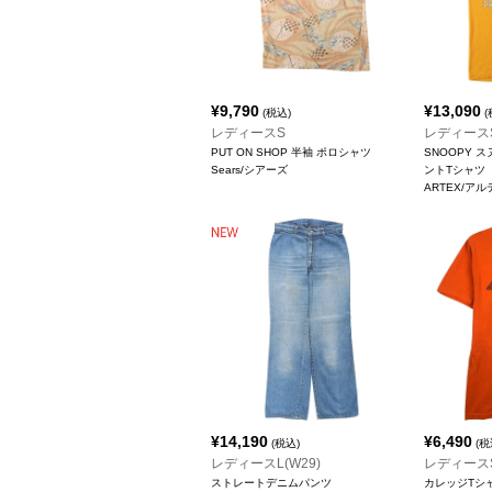
¥
9,790
¥
13,090
(税込)
(
レディースS
レディース
PUT ON SHOP 半袖 ポロシャツ
SNOOPY 
Sears/シアーズ
ントTシャツ
ARTEX/ア
¥
14,190
¥
6,490
(税込)
(税
レディースL(W29)
レディース
ストレートデニムパンツ
カレッジTシ