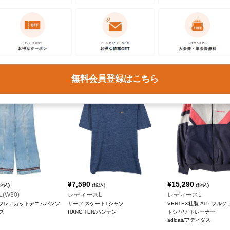
¥
8,690
¥
7,590
込)
(税込)
(税込)
M
レディースS
レディースS
ウエスタンシャツ
長袖 ウエスタンシャツ
虹タグ レインボータグ 長
ey/ジェイシーペニー
Champion Westerns
シャツ
Wrangler/ラングラー
無料会員登録はこちら
¥
7,590
¥
15,290
税込)
(税込)
(税込)
(W30)
レディースL
レディースL
AR フレアカットデニムパンツ
サーフ スケートTシャツ
VENTEX社製 ATP フル
ーズ
HANG TEN/ハンテン
トシャツ トレーナー
adidas/アディダス