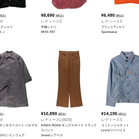
¥
8,690
¥
6,490
税込)
(税込)
(税込)
M
レディースS
レディースS
ングシャツ
半袖シャツ
プリントTシャツ
ルトン
MISS PAT
Sportswear
¥
10,890
¥
14,190
込)
(税込)
(税込)
M
レディースL(W29)
レディースS
s ステンカラーコート バルマカ
KINGS ROAD キングスロード スラック
コットンジャケット
スパンツ
Levi's/リーバイス
FOG/ロンドンフォグ
Sears/シアーズ