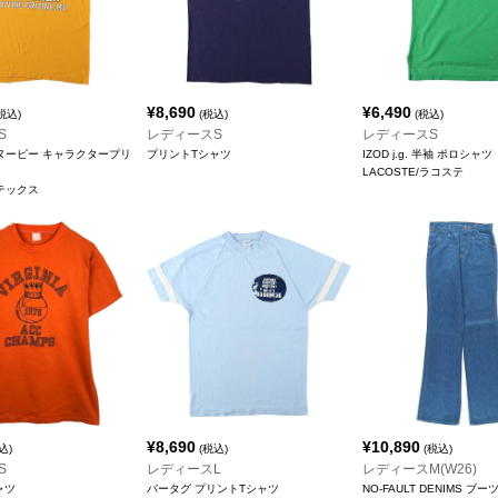
¥
8,690
¥
6,490
税込)
(税込)
(税込)
S
レディースS
レディースS
スヌーピー キャラクタープリ
プリントTシャツ
IZOD j.g. 半袖 ポロシャツ
LACOSTE/ラコステ
ルテックス
¥
8,690
¥
10,890
込)
(税込)
(税込)
S
レディースL
レディースM(W26)
ャツ
バータグ プリントTシャツ
NO-FAULT DENIMS 