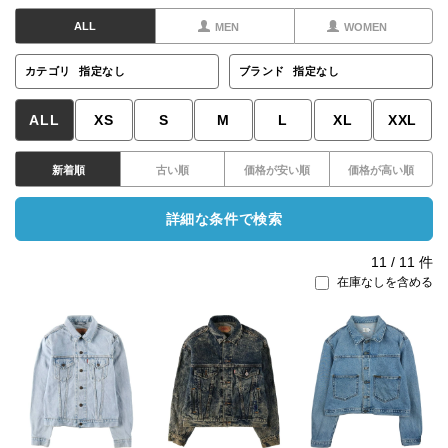
ALL
MEN
WOMEN
カテゴリ
指定なし
ブランド
指定なし
ALL
XS
S
M
L
XL
XXL
新着順
古い順
価格が安い順
価格が高い順
詳細な条件で検索
11
/
11
件
在庫なしを含める