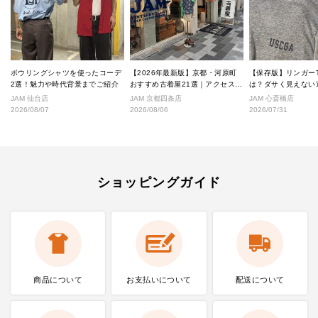
ボウリングシャツを使ったコーデ
【2026年最新版】京都・河原町
【保存版】リンガー
2選！魅力や時代背景までご紹介
おすすめ古着屋21選｜アクセス良
は？ダサく見えない
好な絶対行くべきショップ厳選！
なし完全ガイド
JAM 仙台店
JAM 京都四条店
JAM 心斎橋店
2026/08/07
2026/08/06
2026/07/31
ショッピングガイド
商品について
お支払いに
ついて
配送について