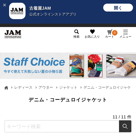
開く
古着屋JAM
公式オンラインストアアプリ
メンズ
レディース
カテゴリ
ヴィンテージ
グッ
0
検索
お気に入り
カート
メニュー
レディース
アウター
ジャケット
デニム・コーデュロイジャケッ
デニム・コーデュロイジャケット
11
/
11
件