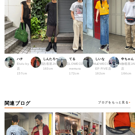
ハチ
しんたろー
てる
しいな
中ちゃん
Elulu by JAM 原宿
古着屋JAM 仙台店
LOWECO by JAM a
LOWECO by JAM H
古着屋JA
店
163cm
memura
EP FIVE店
店
157cm
172cm
162cm
164cm
関連ブログ
ブログをもっと見る