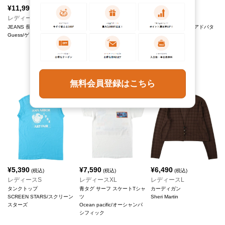
¥
11,990
¥
6,490
(税込)
(税込)
販売終了しました
レディースM
レディースL
JEANS 長袖 レーヨンシャツ
Santora's Pizzeria アドバタ
¥
42,790
(税込)
Guess/ゲス
イジングTシャツ
レディースS
REVERSE WEAVE リバース
ウィーブ LANDS'END ラン
ズエンド カレッジ スウェッ
トプルオーバーパーカー
Champion/チャンピオン
無料会員登録はこちら
¥
5,390
¥
7,590
¥
6,490
(税込)
(税込)
(税込)
レディースS
レディースXL
レディースL
タンクトップ
青タグ サーフ スケートTシャ
カーディガン
SCREEN STARS/スクリーン
ツ
Sheri Martin
スターズ
Ocean pacific/オーシャンパ
シフィック