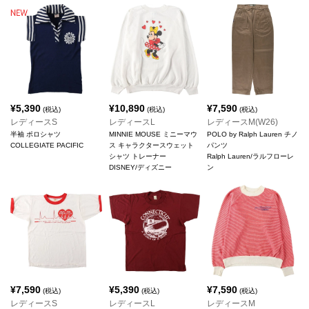
¥
5,390
¥
10,890
¥
7,590
(税込)
(税込)
(税込)
レディースS
レディースL
レディースM(W26)
半袖 ポロシャツ
MINNIE MOUSE ミニーマウ
POLO by Ralph Lauren チノ
COLLEGIATE PACIFIC
ス キャラクタースウェット
パンツ
シャツ トレーナー
Ralph Lauren/ラルフローレ
DISNEY/ディズニー
ン
¥
7,590
¥
5,390
¥
7,590
(税込)
(税込)
(税込)
レディースS
レディースL
レディースM