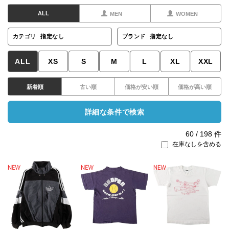
ALL
MEN
WOMEN
カテゴリ
指定なし
ブランド
指定なし
ALL
XS
S
M
L
XL
XXL
新着順
古い順
価格が安い順
価格が高い順
詳細な条件で検索
60
/
198
件
在庫なしを含める