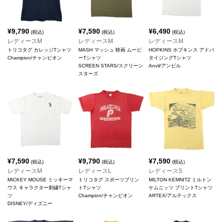
¥
9,790
¥
7,590
¥
6,490
(税込)
(税込)
(税込)
レディースM
レディースM
レディースM
トリコタグ カレッジTシャツ
MASH マッシュ 映画 ムービ
HOPKINS ホプキンス アドバ
Champion/チャンピオン
ーTシャツ
タイジングTシャツ
SCREEN STARS/スクリーン
Anvil/アンビル
スターズ
¥
7,590
¥
9,790
¥
7,590
(税込)
(税込)
(税込)
レディースM
レディースL
レディースS
MICKEY MOUSE ミッキーマ
トリコタグ スポーツプリン
MILTON KEMNITZ ミルトン
ウス キャラクター刺繍Tシャ
トTシャツ
ケムニッツ プリントTシャツ
ツ
Champion/チャンピオン
ARTEX/アルテックス
DISNEY/ディズニー