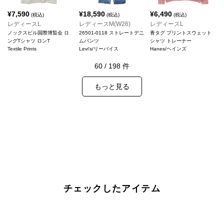
¥
7,590
¥
18,590
¥
6,490
(税込)
(税込)
(税込)
レディースL
レディースM(W26)
レディースL
ノックスビル国際博覧会 ロ
26501-0118 ストレートデニ
青タグ プリントスウェット
ングTシャツ ロンT
ムパンツ
シャツ トレーナー
Textile Prints
Levi's/リーバイス
Hanes/ヘインズ
60
/
198
件
もっと見る
チェックしたアイテム