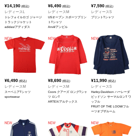
¥
14,190
¥
6,490
¥
7,590
(税込)
(税込)
(税込)
レディースL
レディースM
レディースS
トレフォイルロゴ ジャージ
USオープン スポーツプリン
プリントTシャツ
トラックジャケット
トTシャツ
adidas/アディダス
Anvil/アンビル
¥
6,490
¥
8,690
¥
11,990
(税込)
(税込)
(税込)
レディースM
レディースM
レディースS
スーベニアTシャツ
Coors クアーズ ロングTシャ
Harley-Davidson ハーレーダ
sportswear
ツ ロンT
ビッドソン サーマルロンT ワ
ARTEX/アルテックス
ッフル
FRUIT OF THE LOOM/フル
ーツオブザルーム