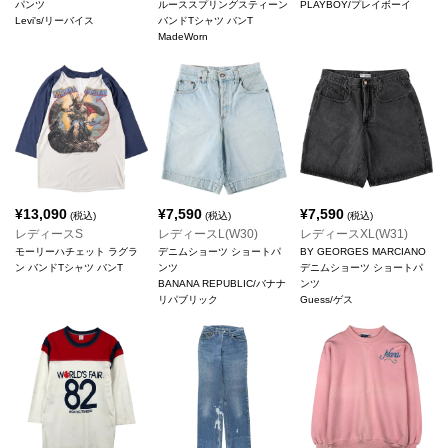
パンツ
ルーススプリングスティーン
PLAYBOY/プレイボーイ
Levi's/リーバイス
バンドTシャツ バンT
MadeWorn
¥
13,090
¥
7,590
¥
7,590
(税込)
(税込)
(税込)
レディースS
レディースL(W30)
レディースXL(W31)
モーリーハチェット ラグラ
デニムショーツ ショートパ
BY GEORGES MARCIANO
ン バンドTシャツ バンT
ンツ
デニムショーツ ショートパ
BANANA REPUBLIC/バナナ
ンツ
リパブリック
Guess/ゲス