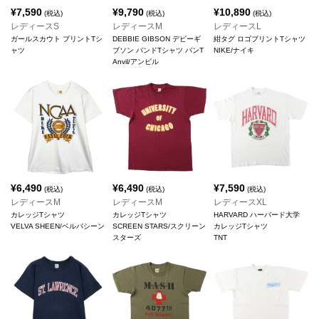
¥
7,590
¥
9,790
¥
10,890
(税込)
(税込)
(税込)
レディースS
レディースM
レディースL
ガールスカウト プリントTシ
DEBBIE GIBSON デビーギ
紺タグ ロゴプリントTシャツ
ャツ
ブソン バンドTシャツ バンT
NIKE/ナイキ
Anvil/アンビル
¥
6,490
¥
6,490
¥
7,590
(税込)
(税込)
(税込)
レディースM
レディースM
レディースXL
カレッジTシャツ
カレッジTシャツ
HARVARD ハーバード大学
VELVA SHEEN/ベルバシーン
SCREEN STARS/スクリーン
カレッジTシャツ
スターズ
TNT