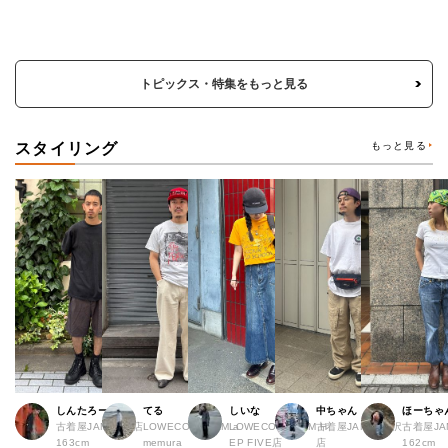
トピックス・特集をもっと見る
スタイリング
もっと見る
しんたろー
てる
しいな
中ちゃん
ほーちゃ
古着屋JAM 仙台店
LOWECO by JAM a
LOWECO by JAM H
古着屋JAM 下北沢
古着屋J
163cm
memura
EP FIVE店
店
162cm