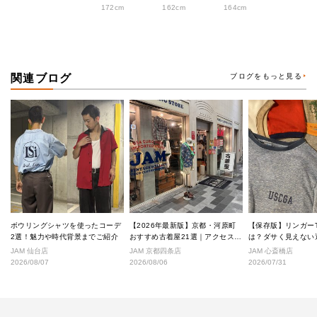
172cm
162cm
164cm
関連ブログ
ブログをもっと見る
ボウリングシャツを使ったコーデ
【2026年最新版】京都・河原町
【保存版】リンガー
2選！魅力や時代背景までご紹介
おすすめ古着屋21選｜アクセス良
は？ダサく見えない
好な絶対行くべきショップ厳選！
なし完全ガイド
JAM 仙台店
JAM 京都四条店
JAM 心斎橋店
2026/08/07
2026/08/06
2026/07/31