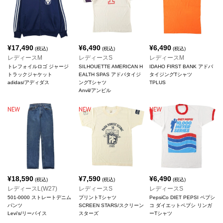
¥
17,490
¥
6,490
¥
6,490
(税込)
(税込)
(税込)
レディースM
レディースS
レディースM
トレフォイルロゴ ジャージ
SILHOUETTE AMERICAN H
IDAHO FIRST BANK アドバ
トラックジャケット
EALTH SPAS アドバタイジ
タイジングTシャツ
adidas/アディダス
ングTシャツ
TPLUS
Anvil/アンビル
¥
18,590
¥
7,590
¥
6,490
(税込)
(税込)
(税込)
レディースL(W27)
レディースS
レディースS
501-0000 ストレートデニム
プリントTシャツ
PepsiCo DIET PEPSI ペプシ
パンツ
SCREEN STARS/スクリーン
コ ダイエットペプシ リンガ
Levi's/リーバイス
スターズ
ーTシャツ