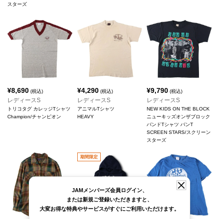
スターズ
¥
8,690
¥
4,290
¥
9,790
(税込)
(税込)
(税込)
レディースS
レディースS
レディースS
トリコタグ カレッジTシャツ
アニマルTシャツ
NEW KIDS ON THE BLOCK
Champion/チャンピオン
HEAVY
ニューキッズオンザブロック
バンドTシャツ バンT
SCREEN STARS/スクリーン
スターズ
期間限定
JAMメンバーズ会員ログイン、
または新規ご登録いただきますと、
大変お得な特典やサービスがすぐにご利用いただけます。