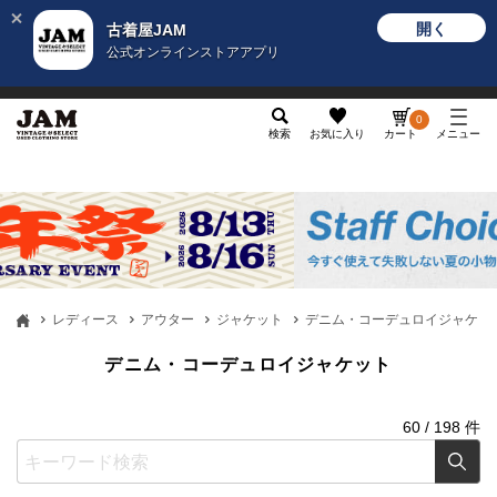
開く
古着屋JAM
公式オンラインストアアプリ
メンズ
レディース
カテゴリ
ヴィンテージ
グッ
0
検索
お気に入り
カート
メニュー
レディース
アウター
ジャケット
デニム・コーデュロイジャケッ
デニム・コーデュロイジャケット
60
/
198
件