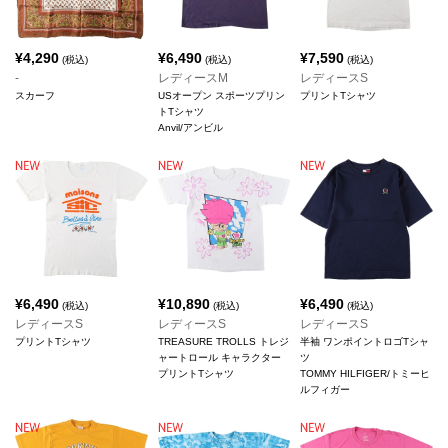
¥
4,290
¥
6,490
¥
7,590
(税込)
(税込)
(税込)
-
レディースM
レディースS
スカーフ
USオープン スポーツプリン
プリントTシャツ
トTシャツ
Anvil/アンビル
¥
6,490
¥
10,890
¥
6,490
(税込)
(税込)
(税込)
レディースS
レディースS
レディースS
プリントTシャツ
TREASURE TROLLS トレジ
半袖 ワンポイントロゴTシャ
ャートロール キャラクター
ツ
プリントTシャツ
TOMMY HILFIGER/トミーヒ
ルフィガー