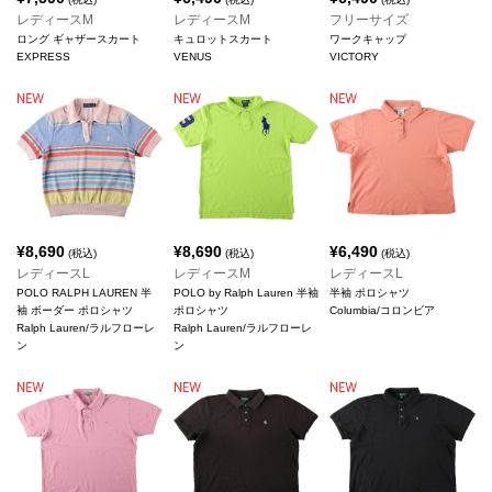
レディースM
レディースM
フリーサイズ
ロング ギャザースカート
キュロットスカート
ワークキャップ
EXPRESS
VENUS
VICTORY
¥
8,690
¥
8,690
¥
6,490
(税込)
(税込)
(税込)
レディースL
レディースM
レディースL
POLO RALPH LAUREN 半
POLO by Ralph Lauren 半袖
半袖 ポロシャツ
袖 ボーダー ポロシャツ
ポロシャツ
Columbia/コロンビア
Ralph Lauren/ラルフローレ
Ralph Lauren/ラルフローレ
ン
ン