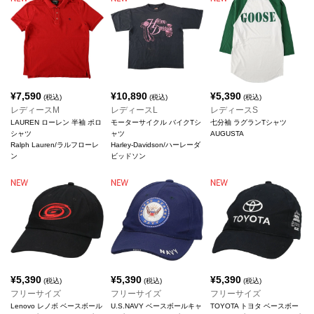
¥
7,590
¥
10,890
¥
5,390
(税込)
(税込)
(税込)
レディースM
レディースL
レディースS
LAUREN ローレン 半袖 ポロ
モーターサイクル バイクTシ
七分袖 ラグランTシャツ
シャツ
ャツ
AUGUSTA
Ralph Lauren/ラルフローレ
Harley-Davidson/ハーレーダ
ン
ビッドソン
¥
5,390
¥
5,390
¥
5,390
(税込)
(税込)
(税込)
フリーサイズ
フリーサイズ
フリーサイズ
Lenovo レノボ ベースボール
U.S.NAVY ベースボールキャ
TOYOTA トヨタ ベースボー