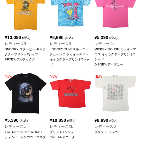
¥
13,090
¥
8,690
¥
5,390
(税込)
(税込)
(税込)
レディースS
レディースS
レディースL
SNOOPY スヌーピー キャラ
LOONEY TUNES ルーニー
MICKEY MOUSE ミッキーマ
クタープリントTシャツ
テューンズ トゥイーティー
ウス キャラクタープリントT
ARTEX/アルテックス
キャラクタープリントTシャ
シャツ
ツ
DISNEY/ディズニー
¥
5,390
¥
10,890
¥
8,690
(税込)
(税込)
(税込)
レディースL
レディースXL
レディースS
Tim Burton's Corpse Bride
プリントTシャツ
プリントTシャツ
ティムバートンのコープスブ
ONEITA/オニータ