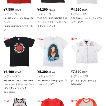
¥
7,590
¥
4,290
¥
4,290
(税込)
(税込)
(税込)
レディースL
レディースS
レディースS
LAUREN ローレン 半袖 ポロ
THE ROLLING STONES ザ
SELENA セレーナ バンドTシ
シャツ
ローリングストーンズ バン
ャツ バンT
Ralph Lauren/ラルフローレ
ドTシャツ バンT
ン
¥
6,490
¥
5,390
¥
7,590
(税込)
(税込)
(税込)
レディースS
レディースS
レディースXL
RED HOT CHILI PEPPERS
AALIYAH アリーヤ ラップT
デニムシャツジャケット
レッドホットチリペッパーズ
シャツ ラップT
DENIM&Co
バンドTシャツ バンT
Bay Island