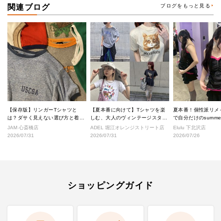
関連ブログ
ブログをもっと見る
【保存版】リンガーTシャツと
【夏本番に向けて】Tシャツを楽
夏本番！個性派リメ
は？ダサく見えない選び方と着こ
しむ、大人のヴィンテージスタイ
で自分だけのsumm
なし完全ガイド
ル
へ！
JAM 心斎橋店
ADEL 堀江オレンジストリート店
Elulu 下北沢店
2026/07/31
2026/07/31
2026/07/26
ショッピングガイド