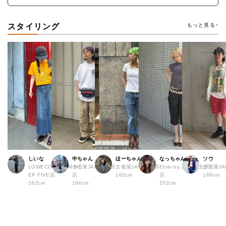
スタイリング
もっと見る
しいな
中ちゃん
ほーちゃん
なっちゃん
ソウ
LOWECO by JAM H
古着屋JAM 下北沢
古着屋JAM 広島店
Elulu by JAM 下北沢
古着屋JA
EP FIVE店
店
162cm
店
169cm
162cm
164cm
152cm