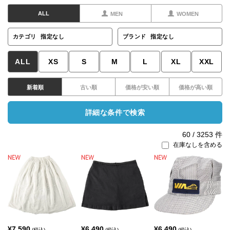
ALL
MEN
WOMEN
カテゴリ
指定なし
ブランド
指定なし
ALL
XS
S
M
L
XL
XXL
新着順
古い順
価格が安い順
価格が高い順
詳細な条件で検索
60
/
3253
件
在庫なしを含める
¥
7,590
¥
6,490
¥
6,490
(税込)
(税込)
(税込)