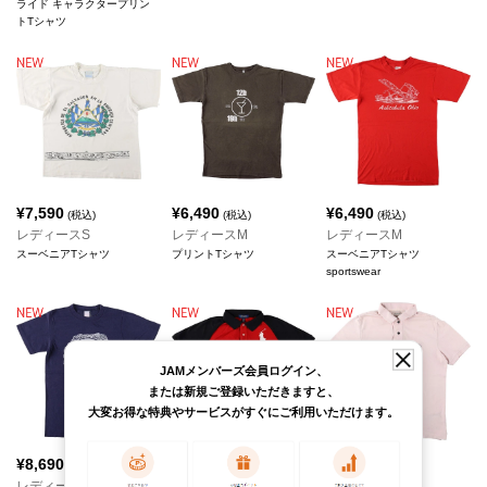
ライド キャラクタープリン
トTシャツ
¥
7,590
¥
6,490
¥
6,490
(税込)
(税込)
(税込)
レディースS
レディースM
レディースM
スーベニアTシャツ
プリントTシャツ
スーベニアTシャツ
sportswear
JAMメンバーズ会員ログイン、
または新規ご登録いただきますと、
大変お得な特典やサービスがすぐにご利用いただけます。
¥
8,690
¥
8,690
¥
7,590
(税込)
(税込)
(税込)
レディースS
レディースM
レディースS