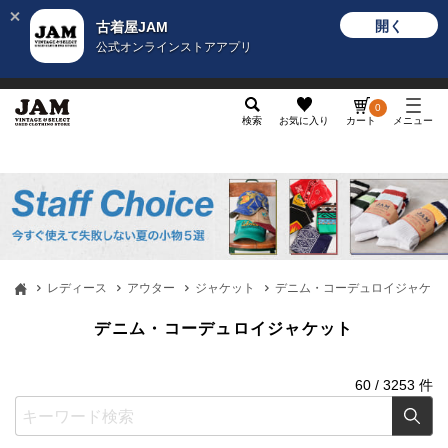
開く
古着屋JAM
公式オンラインストアアプリ
メンズ
レディース
カテゴリ
ヴィンテージ
グッ
0
検索
お気に入り
カート
メニュー
レディース
アウター
ジャケット
デニム・コーデュロイジャケッ
デニム・コーデュロイジャケット
60
/
3253
件