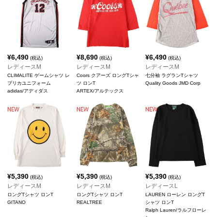
¥
6,490
¥
8,690
¥
6,490
(税込)
(税込)
(税込)
レディースM
レディースM
レディースM
CLIMALITE ゲームシャツ レ
Coors クアーズ ロングTシャ
七分袖 ラグランTシャツ
プリカユニフォーム
ツ ロンT
Quality Goods JMD Corp
adidas/アディダス
ARTEX/アルテックス
¥
5,390
¥
5,390
¥
5,390
(税込)
(税込)
(税込)
レディースM
レディースM
レディースL
ロングTシャツ ロンT
ロングTシャツ ロンT
LAUREN ローレン ロングT
GITANO
REALTREE
シャツ ロンT
Ralph Lauren/ラルフローレ