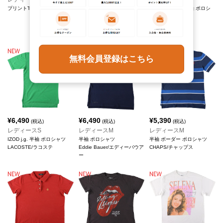
プリントTシャツ
POLO RALPH LAUREN 半
REGULAR FIT 半袖 ポロシ
袖 ポロシャツ
ャツ
Ralph Lauren/ラルフローレ
Guess/ゲス
ン
無料会員登録はこちら
¥
6,490
¥
6,490
¥
5,390
(税込)
(税込)
(税込)
レディースS
レディースM
レディースM
IZOD j.g. 半袖 ポロシャツ
半袖 ポロシャツ
半袖 ボーダー ポロシャツ
LACOSTE/ラコステ
Eddie Bauer/エディーバウア
CHAPS/チャップス
ー