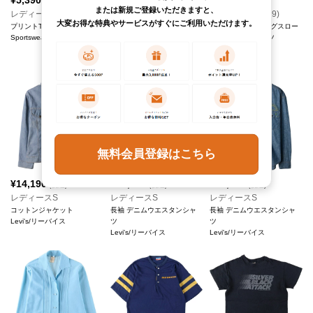
¥
5,390
¥
8,690
¥
10,890
(税込)
(税込)
(税込)
または新規ご登録いただきますと、
レディースL
レディースM
レディースL(W29)
大変お得な特典やサービスがすぐにご利用いただけます。
プリントTシャツ
Maincoats ステンカラーコー
KINGS ROAD キングスロー
Sportswear
ト バルマカーンコート
ド スラックスパンツ
LONDON FOG/ロンドンフォ
Sears/シアーズ
グ
無料会員登録はこちら
¥
14,190
¥
13,090
¥
13,090
(税込)
(税込)
(税込)
レディースS
レディースS
レディースS
コットンジャケット
長袖 デニムウエスタンシャ
長袖 デニムウエスタンシャ
Levi's/リーバイス
ツ
ツ
Levi's/リーバイス
Levi's/リーバイス