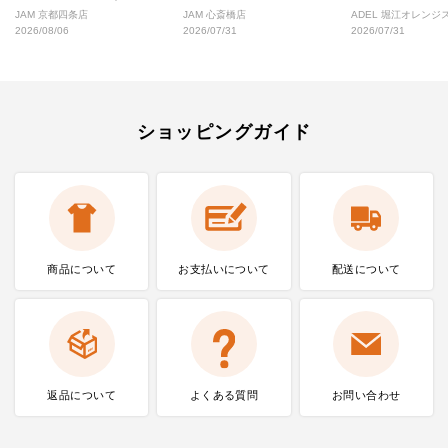
好な絶対行くべきショップ厳選！
なし完全ガイド
ル
JAM 京都四条店
JAM 心斎橋店
ADEL 堀江オレン
2026/08/06
2026/07/31
2026/07/31
ショッピングガイド
商品について
お支払いに
ついて
配送について
返品について
よくある質問
お問い合わせ