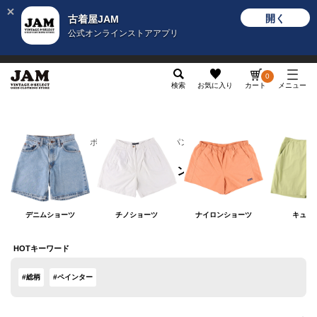
開く
古着屋JAM
公式オンラインストアアプリ
メンズ
レディース
カテゴリ
ヴィンテージ
グッ
0
検索
お気に入り
カート
メニュー
レディース
ボトムス
ショートパンツ
ショートパンツ
デニムショーツ
チノショーツ
ナイロンショーツ
キュロ
HOTキーワード
#総柄
#ペインター