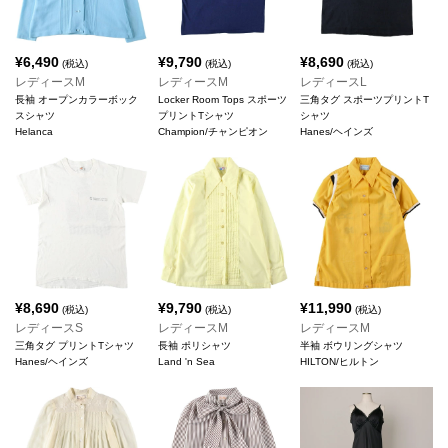
¥
6,490
¥
9,790
¥
8,690
(税込)
(税込)
(税込)
レディースM
レディースM
レディースL
長袖 オープンカラーボック
Locker Room Tops スポーツ
三角タグ スポーツプリントT
スシャツ
プリントTシャツ
シャツ
Helanca
Champion/チャンピオン
Hanes/ヘインズ
¥
8,690
¥
9,790
¥
11,990
(税込)
(税込)
(税込)
レディースS
レディースM
レディースM
三角タグ プリントTシャツ
長袖 ポリシャツ
半袖 ボウリングシャツ
Hanes/ヘインズ
Land 'n Sea
HILTON/ヒルトン