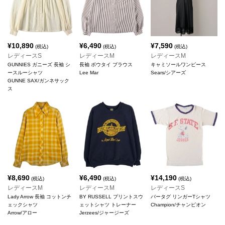
¥
10,890
¥
6,490
¥
7,590
(税込)
(税込)
(税込)
レディースS
レディースM
レディースM
GUNNIES ガニーズ 長袖 シ
長袖 ボウタイ ブラウス
キャミソールワンピース
ースルーシャツ
Lee Mar
Sears/シアーズ
GUNNE SAX/ガンネサック
ス
¥
8,690
¥
6,490
¥
14,190
(税込)
(税込)
(税込)
レディースM
レディースM
レディースS
Lady Arrow 長袖 コットンチ
BY RUSSELL プリントスウ
バータグ リンガーTシャツ
ェックシャツ
ェットシャツ トレーナー
Champion/チャンピオン
Arrow/アロー
Jerzees/ジャージーズ