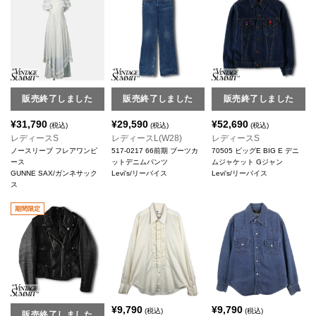
販売終了しました
販売終了しました
販売終了しました
¥
31,790
¥
29,590
¥
52,690
(税込)
(税込)
(税込)
レディースS
レディースL(W28)
レディースS
ノースリーブ フレアワンピ
517-0217 66前期 ブーツカ
70505 ビッグE BIG E デニ
ース
ットデニムパンツ
ムジャケット Gジャン
GUNNE SAX/ガンネサック
Levi's/リーバイス
Levi's/リーバイス
ス
期間限定
¥
9,790
¥
9,790
(税込)
(税込)
販売終了しました