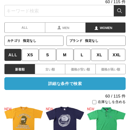
60
/
115
件
ALL
MEN
WOMEN
カテゴリ
指定なし
ブランド
指定なし
ALL
XS
S
M
L
XL
XXL
新着順
古い順
価格が安い順
価格が高い順
詳細な条件で検索
60
/
115
件
在庫なしを含める