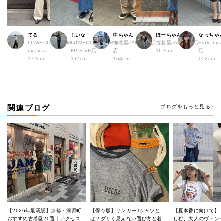
てる
しいな
中ちゃん
ほーちゃん
なっちゃ
LOWECO by JAM a
LOWECO by JAM H
古着屋JAM 下北沢
古着屋JAM 広島店
Elulu b
memura
EP FIVE店
店
162cm
店
172cm
162cm
164cm
152cm
関連ブログ
ブログをもっと見る
【2026年最新版】京都・河原町
【保存版】リンガーTシャツと
【夏本番に向けて】
おすすめ古着屋21選｜アクセス良
は？ダサく見えない選び方と着こ
しむ、大人のヴィン