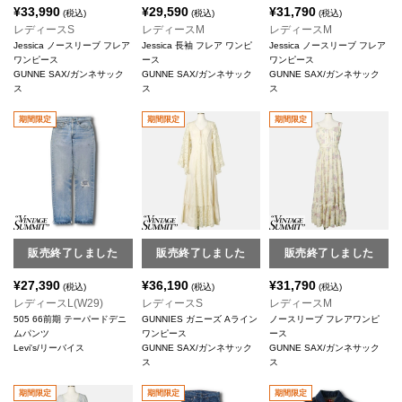
¥
33,990
¥
29,590
¥
31,790
(税込)
(税込)
(税込)
レディースS
レディースM
レディースM
Jessica ノースリーブ フレア
Jessica 長袖 フレア ワンピ
Jessica ノースリーブ フレア
ワンピース
ース
ワンピース
GUNNE SAX/ガンネサック
GUNNE SAX/ガンネサック
GUNNE SAX/ガンネサック
ス
ス
ス
期間限定
期間限定
期間限定
販売終了しました
販売終了しました
販売終了しました
¥
27,390
¥
36,190
¥
31,790
(税込)
(税込)
(税込)
レディースL(W29)
レディースS
レディースM
505 66前期 テーパードデニ
GUNNIES ガニーズ Aライン
ノースリーブ フレアワンピ
ムパンツ
ワンピース
ース
Levi's/リーバイス
GUNNE SAX/ガンネサック
GUNNE SAX/ガンネサック
ス
ス
期間限定
期間限定
期間限定