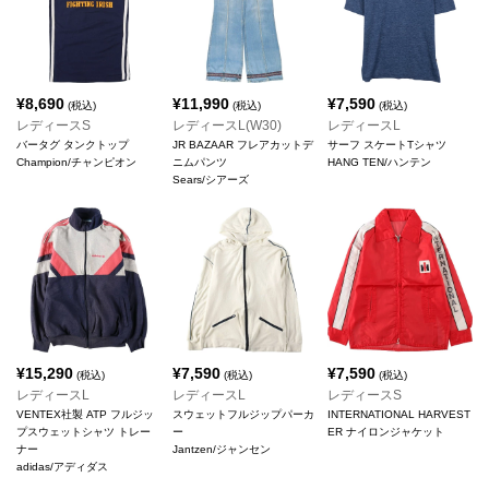
¥
8,690
¥
11,990
¥
7,590
(税込)
(税込)
(税込)
レディースS
レディースL(W30)
レディースL
バータグ タンクトップ
JR BAZAAR フレアカットデ
サーフ スケートTシャツ
Champion/チャンピオン
ニムパンツ
HANG TEN/ハンテン
Sears/シアーズ
¥
15,290
¥
7,590
¥
7,590
(税込)
(税込)
(税込)
レディースL
レディースL
レディースS
VENTEX社製 ATP フルジッ
スウェットフルジップパーカ
INTERNATIONAL HARVEST
プスウェットシャツ トレー
ー
ER ナイロンジャケット
ナー
Jantzen/ジャンセン
adidas/アディダス