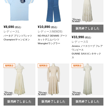
¥
8,690
¥
10,890
(税込)
(税込)
販売終了しました
レディースL
レディースM(W26)
バータグ プリントTシャツ
NO-FAULT DENIMS ブーツ
¥
33,990
(税込)
Champion/チャンピオン
カットデニムパンツ
レディースS
Wrangler/ラングラー
Jessica ノースリーブ フレア
ワンピース
GUNNE SAX/ガンネサック
ス
期間限定
期間限定
期間限定
販売終了しました
販売終了しました
販売終了しました