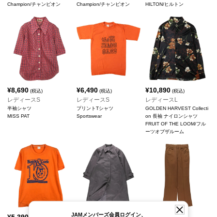
Champion/チャンピオン
Champion/チャンピオン
HILTON/ヒルトン
¥
8,690
¥
6,490
¥
10,890
(税込)
(税込)
(税込)
レディースS
レディースS
レディースL
半袖シャツ
プリントTシャツ
GOLDEN HARVEST Collecti
MISS PAT
Sportswear
on 長袖 ナイロンシャツ
FRUIT OF THE LOOM/フル
ーツオブザルーム
JAMメンバーズ会員ログイン、