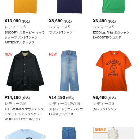
¥
13,090
¥
8,690
¥
6,490
(税込)
(税込)
(税込)
レディースS
レディースS
レディースS
SNOOPY スヌーピー キャラ
プリントTシャツ
IZOD j.g. 半袖 ポロシャツ
クタープリントTシャツ
LACOSTE/ラコステ
ARTEX/アルテックス
¥
14,190
¥
14,190
¥
6,490
(税込)
(税込)
(税込)
レディースM
レディースL(W29)
レディースS
THE WOMAN マウンテンジ
ストレートデニムパンツ
カレッジTシャツ
ャケット シェルジャケット
Levi's/リーバイス
WOOLRICH/ウールリッチ
期間限定