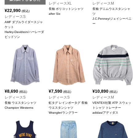
レディースXL
レディースM
長袖 ポリコットンシャツ
長袖 デニムウエスタンシャ
¥
22,990
(税込)
after Six
ツ
レディースS
J.C.Penney/ジェイシーペニ
AMF ダブルライダースジャ
ー
ケット
Harley-Davidson/ハーレーダ
ビッドソン
¥
8,690
¥
7,590
¥
10,890
(税込)
(税込)
(税込)
レディースS
レディースS
レディースM
長袖 ウエスタンシャツ
虹タグ レインボータグ 長袖
VENTEX社製 ATP スウェッ
Champion Westerns
ウエスタンシャツ
トシャツ トレーナー
Wrangler/ラングラー
adidas/アディダス