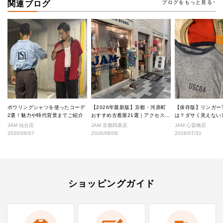
関連ブログ
ブログをもっと見る
ボウリングシャツを使ったコーデ
【2026年最新版】京都・河原町
【保存版】リンガー
2選！魅力や時代背景までご紹介
おすすめ古着屋21選｜アクセス良
は？ダサく見えない
好な絶対行くべきショップ厳選！
なし完全ガイド
JAM 仙台店
JAM 京都四条店
JAM 心斎橋店
2026/08/07
2026/08/06
2026/07/31
ショッピングガイド