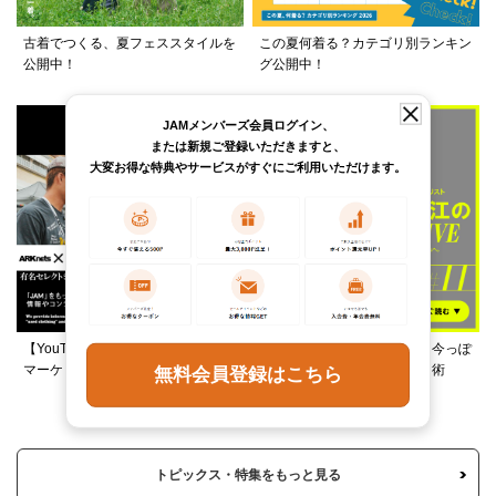
古着でつくる、夏フェススタイルを
この夏何着る？カテゴリ別ランキン
公開中！
グ公開中！
JAMメンバーズ会員ログイン、
または新規ご登録いただきますと、
大変お得な特典やサービスがすぐにご利用いただけます。
【YouTube】ARKnetsコラボ！028
柄ワンピースは夏の切り札、今っぽ
マーケットで本気ショッピング
く着るレイヤード＆ミックス術
無料会員登録はこちら
トピックス・特集をもっと見る