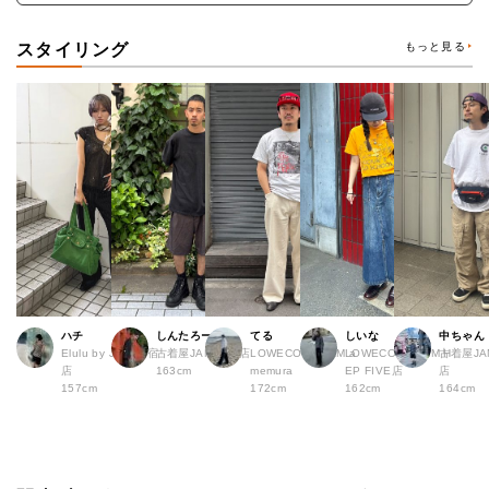
スタイリング
もっと見る
ハチ
しんたろー
てる
しいな
中ちゃん
Elulu by JAM 原宿
古着屋JAM 仙台店
LOWECO by JAM a
LOWECO by JAM H
古着屋JA
店
163cm
memura
EP FIVE店
店
157cm
172cm
162cm
164cm