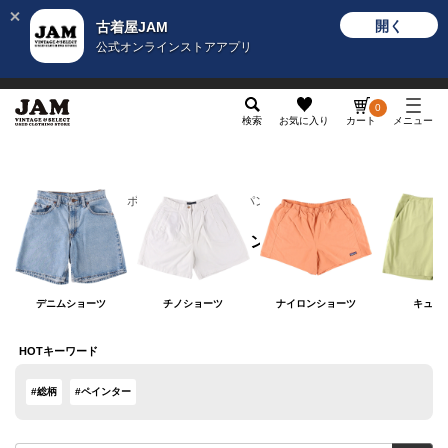
開く
古着屋JAM
公式オンラインストアアプリ
メンズ
レディース
カテゴリ
ヴィンテージ
グッ
0
検索
お気に入り
カート
メニュー
レディース
ボトムス
ショートパンツ
ショートパンツ
デニムショーツ
チノショーツ
ナイロンショーツ
キュロ
HOTキーワード
#総柄
#ペインター