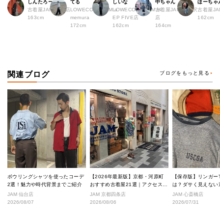
しんたろー
てる
しいな
中ちゃん
ほーちゃ
古着屋JAM 仙台店
LOWECO by JAM a
LOWECO by JAM H
古着屋JAM 下北沢
古着屋J
163cm
memura
EP FIVE店
店
162cm
172cm
162cm
164cm
関連ブログ
ブログをもっと見る
ボウリングシャツを使ったコーデ
【2026年最新版】京都・河原町
【保存版】リンガー
2選！魅力や時代背景までご紹介
おすすめ古着屋21選｜アクセス良
は？ダサく見えない
好な絶対行くべきショップ厳選！
なし完全ガイド
JAM 仙台店
JAM 京都四条店
JAM 心斎橋店
2026/08/07
2026/08/06
2026/07/31