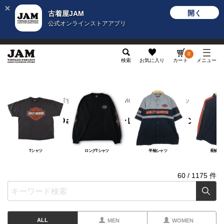
開く
古着屋JAM
公式オンラインストアアプリ
メンズ
レディース
カテゴリ
ヴィンテージ
グッ
0
検索
お気に入り
カート
メニュー
ブランドから探す
H
Harley-Davidson／ハーレーダビッドソン
Harley-Davidson／ハーレーダビッドソン
Tシャツ
ロングTシャツ
半袖シャツ
長袖シ
60
/
1175
件
ALL
MEN
WOMEN