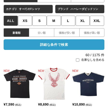
カテゴリ
すべてのTシャツ
ブランド
ハーレーダビッドソン
ALL
XS
S
M
L
XL
XXL
新着順
古い順
価格が安い順
価格が高い順
詳細な条件で検索
60
/
1175
件
在庫なしを含める
¥
7,590
¥
8,690
¥
10,890
(税込)
(税込)
(税込)