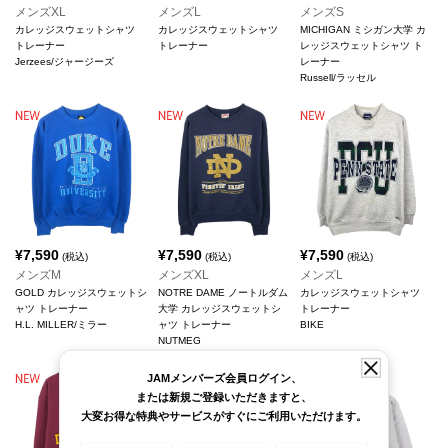
メンズXL
メンズL
メンズS
カレッジスウェットシャツ
カレッジスウェットシャツ
MICHIGAN ミシガン大学 カ
トレーナー
トレーナー
レッジスウェットシャツ ト
Jerzees/ジャージーズ
レーナー
Russell/ラッセル
¥
7,590
¥
7,590
¥
7,590
(税込)
(税込)
(税込)
メンズM
メンズXL
メンズL
GOLD カレッジスウェットシ
NOTRE DAME ノートルダム
カレッジスウェットシャツ
ャツ トレーナー
大学 カレッジスウェットシ
トレーナー
H.L. MILLER/ミラー
ャツ トレーナー
BIKE
NUTMEG
JAMメンバーズ会員ログイン、
または新規ご登録いただきますと、
大変お得な特典やサービスがすぐにご利用いただけます。