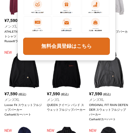
¥
7,590
¥
7,590
¥
7,590
(税込)
(税込)
(税込)
メンズL
メンズXL
メンズM
ATHLETIC カレッジスウェッ
カレッジスウェットシャツ
スウェットフルジップパーカ
トシャツ トレーナー
トレーナー
ー
Russell/ラッセル
Jerzees/ジャージーズ
Lee/リー
無料会員登録はこちら
¥
7,590
¥
7,590
¥
7,590
(税込)
(税込)
(税込)
メンズXL
メンズL
メンズXL
Loose Fit スウェットフルジ
QUEEN クイーン バンド ス
ORIGINAL FIT RAIN DEFEN
ップパーカー
ウェットフルジップパーカー
DER スウェットフルジップ
Carhartt/カーハート
パーカー
Carhartt/カーハート