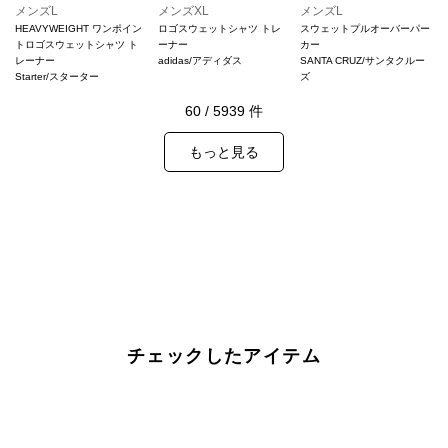
メンズL
メンズXL
メンズL
HEAVYWEIGHT ワンポイン
ロゴスウェットシャツ トレ
スウェットプルオーバーパー
トロゴスウェットシャツ ト
ーナー
カー
レーナー
adidas/アディダス
SANTA CRUZ/サンタクルー
Starter/スターター
ズ
60
/
5939
件
もっと見る
チェックしたアイテム