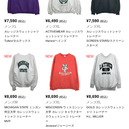
¥
7,590
¥
6,490
¥
7,590
(税込)
(税込)
(税込)
メンズL
メンズXL
メンズXL
カレッジスウェットシャツ
ACTIVEWEAR カレッジスウ
カレッジスウェットシャツ
トレーナー
ェットシャツ トレーナー
トレーナー
Tultex/タルテックス
Hanes/ヘインズ
SCREEN STARS/スクリーン
スターズ
¥
8,690
¥
8,690
¥
8,690
(税込)
(税込)
(税込)
メンズM
メンズXL
メンズXL
MICHIGAN STATE ミシガン
WISCONSIN ウィスコンシン
GOLD カレッジスウェットシ
州立大学 カレッジスウェッ
大学 カレッジ キャラクター
ャツ トレーナー
トシャツ トレーナー
スウェットシャツ トレーナ
H.L. MILLER
MVP
ー
Jerzees/ジャージーズ