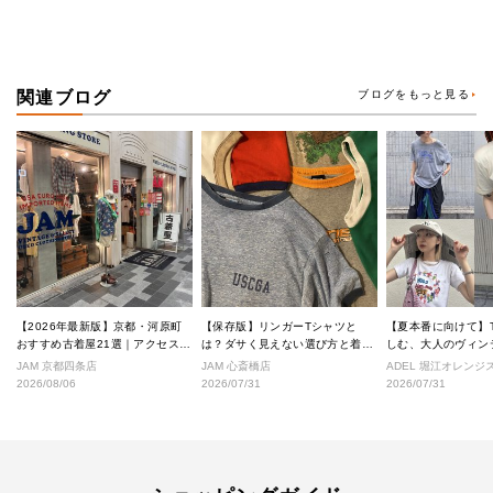
関連ブログ
ブログをもっと見る
【2026年最新版】京都・河原町
【保存版】リンガーTシャツと
【夏本番に向けて】
おすすめ古着屋21選｜アクセス良
は？ダサく見えない選び方と着こ
しむ、大人のヴィン
好な絶対行くべきショップ厳選！
なし完全ガイド
ル
JAM 京都四条店
JAM 心斎橋店
ADEL 堀江オレン
2026/08/06
2026/07/31
2026/07/31