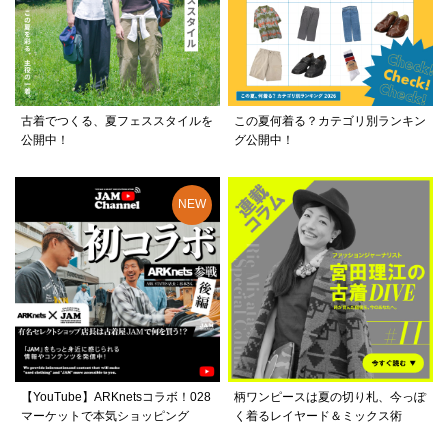
古着でつくる、夏フェススタイルを
この夏何着る？カテゴリ別ランキン
公開中！
グ公開中！
【YouTube】ARKnetsコラボ！028
柄ワンピースは夏の切り札、今っぽ
マーケットで本気ショッピング
く着るレイヤード＆ミックス術