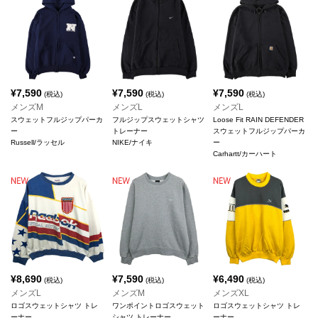
¥
7,590
¥
7,590
¥
7,590
(税込)
(税込)
(税込)
メンズM
メンズL
メンズL
スウェットフルジップパーカ
フルジップスウェットシャツ
Loose Fit RAIN DEFENDER
ー
トレーナー
スウェットフルジップパーカ
Russell/ラッセル
NIKE/ナイキ
ー
Carhartt/カーハート
¥
8,690
¥
7,590
¥
6,490
(税込)
(税込)
(税込)
メンズL
メンズM
メンズXL
ロゴスウェットシャツ トレ
ワンポイントロゴスウェット
ロゴスウェットシャツ トレ
ーナー
シャツ トレーナー
ーナー