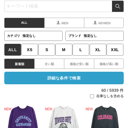
ALL
MEN
WOMEN
カテゴリ
指定なし
ブランド
指定なし
ALL
XS
S
M
L
XL
XXL
新着順
古い順
価格が安い順
価格が高い順
詳細な条件で検索
60
/
5939
件
在庫なしを含める