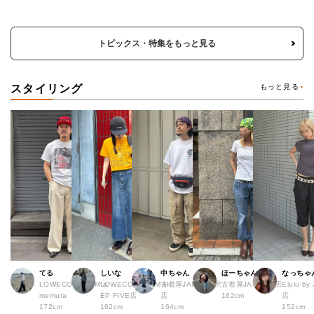
トピックス・特集をもっと見る
スタイリング
もっと見る
てる
しいな
中ちゃん
ほーちゃん
なっちゃ
LOWECO by JAM a
LOWECO by JAM H
古着屋JAM 下北沢
古着屋JAM 広島店
Elulu b
memura
EP FIVE店
店
162cm
店
172cm
162cm
164cm
152cm