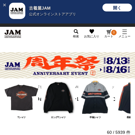
開く
古着屋JAM
公式オンラインストアアプリ
メンズ
レディース
カテゴリ
ヴィンテージ
グッ
0
検索
お気に入り
カート
メニュー
ブランドから探す
H
Harley-Davidson／ハーレーダビッドソン
Harley-Davidson／ハーレーダビッドソン
Tシャツ
ロングTシャツ
半袖シャツ
長袖シ
60
/
5939
件