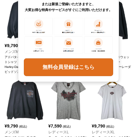
または新規ご登録いただきますと、
大変お得な特典やサービスがすぐにご利用いただけます。
¥
9,790
¥
9,790
¥
9,790
(税込)
(税込)
(税込)
メンズM
メンズXXL
メンズXL
アドバタイジング スウェッ
アドバタイジング スウェッ
アドバタイジング スウェッ
トシャツ トレーナー
トシャツ トレーナー
トシャツ トレーナー
無料会員登録はこちら
Harley-Davidson/ハーレーダ
Harley-Davidson/ハーレーダ
Harley-Davidson/ハーレーダ
ビッドソン
ビッドソン
ビッドソン
¥
9,790
¥
7,590
¥
9,790
(税込)
(税込)
(税込)
メンズM
レディースL
レディースXL