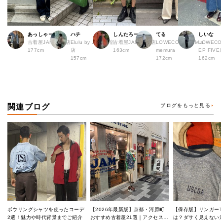
あっしゃー
ハチ
しんたろー
てる
しいな
古着屋JAM 原宿店
Elulu by JAM 原宿
古着屋JAM 仙台店
LOWECO by JAM a
LOWECO
177cm
店
163cm
memura
EP FI
157cm
172cm
162cm
関連ブログ
ブログをもっと見る
ボウリングシャツを使ったコーデ
【2026年最新版】京都・河原町
【保存版】リンガー
2選！魅力や時代背景までご紹介
おすすめ古着屋21選｜アクセス良
は？ダサく見えない