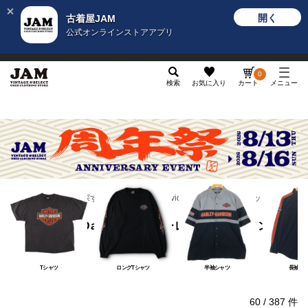
開く
古着屋JAM
公式オンラインストアアプリ
メンズ
レディース
カテゴリ
ヴィンテージ
グッ
0
検索
お気に入り
カート
メニュー
ブランドから探す
H
Harley-Davidson／ハーレーダビッドソン
Harley-Davidson／ハーレーダビッドソン
Tシャツ
ロングTシャツ
半袖シャツ
長袖シ
60
/
387
件