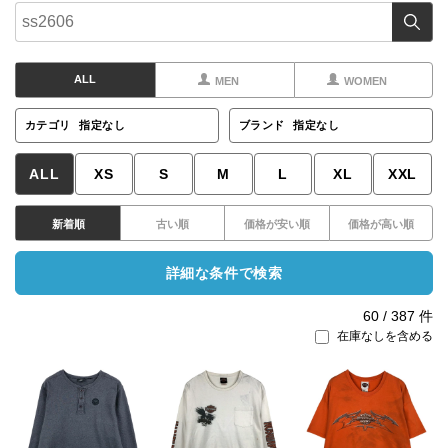
ALL
MEN
WOMEN
カテゴリ
指定なし
ブランド
指定なし
ALL
XS
S
M
L
XL
XXL
新着順
古い順
価格が安い順
価格が高い順
詳細な条件で検索
60
/
387
件
在庫なしを含める