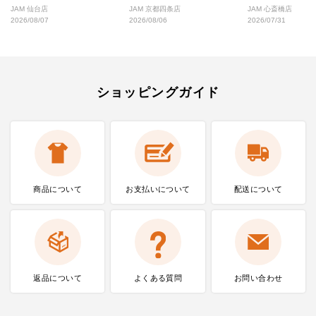
好な絶対行くべきショップ厳選！
なし完全ガイド
JAM 仙台店
JAM 京都四条店
JAM 心斎橋店
2026/08/07
2026/08/06
2026/07/31
ショッピングガイド
商品について
お支払いに
ついて
配送について
返品について
よくある質問
お問い合わせ