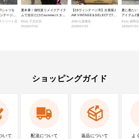
Tシャツを
夏本番！個性派リメイクアイテ
【26ヴィンテージ市】古着屋J
夏に着たい
ンテージス
ムで自分だけのsummerスタイ
AM VINTAGE＆SELECTで7月
アイテム2選
ルへ！
に入荷されるヴィンテージアイ
せ
ジストリート店
Elulu 下北沢店
JAM 心斎橋店
Elulu 福岡店
テムをご紹介。
2026/07/26
2026/07/25
2026/07/24
ショッピングガイド
ついて
配送について
返品について
よ