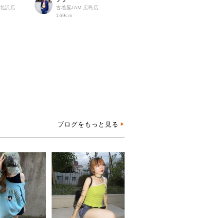
 下北沢店
古着屋JAM 広島店
169cm
ブログをもっと見る