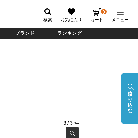
0
検索
お気に入り
カート
メニュー
ブランド
ランキング
絞
り
込
む
3
/
3
件