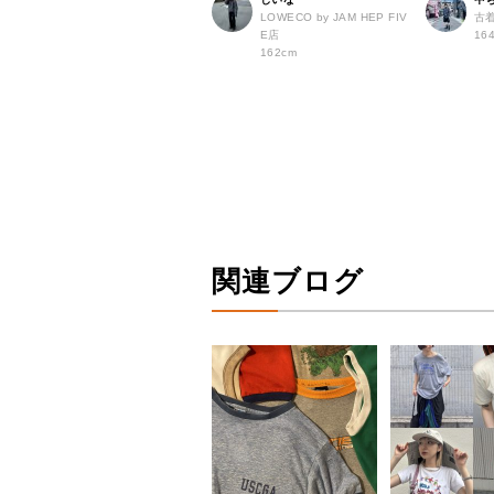
LOWECO by JAM HEP FIV
古
E店
16
162cm
関連ブログ