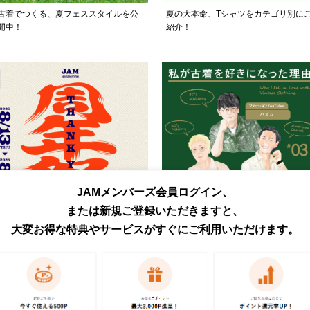
古着でつくる、夏フェススタイルを公
夏の大本命、Tシャツをカテゴリ別に
開中！
紹介！
JAMメンバーズ会員ログイン、
または新規ご登録いただきますと、
大変お得な特典やサービスがすぐにご利用いただけます。
日頃の感謝を込めて、JAM周年祭を開
古着好き3人のあの日の記憶を集めま
催！
た。
トピックス・特集をもっと見る