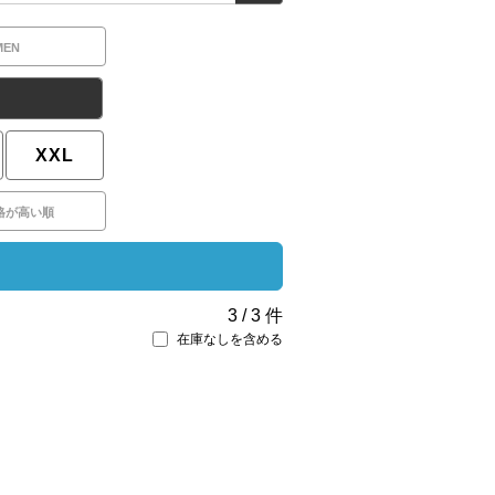
MEN
XXL
格が高い順
3
/
3
件
在庫なしを含める