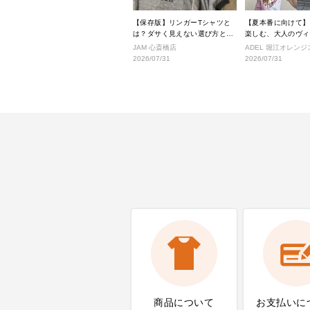
【保存版】リンガーTシャツと
【夏本番に向けて】
は？ダサく見えない選び方と着
楽しむ、大人のヴィ
こなし完全ガイド
タイル
JAM 心斎橋店
ADEL 堀江オレン
2026/07/31
2026/07/31
商品について
お支払いに