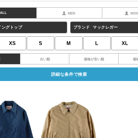
ALL
MEN
WO
イングトップ
ブランド
マックレガー
XS
S
M
L
XL
順
古い順
価格が安い順
価
詳細な条件で検索