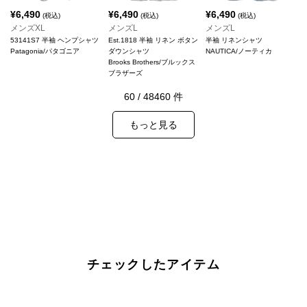
¥
6,490
¥
6,490
¥
6,490
(税込)
(税込)
(税込)
メンズXL
メンズL
メンズL
53141S7 半袖 ヘンプシャツ
Est.1818 半袖 リネン ボタン
半袖 リネンシャツ
Patagonia/パタゴニア
ダウンシャツ
NAUTICA/ノーティカ
Brooks Brothers/ブルックス
ブラザーズ
60
/
48460
件
もっと見る
チェックしたアイテム