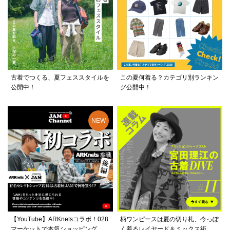
古着でつくる、夏フェススタイルを
この夏何着る？カテゴリ別ランキン
公開中！
グ公開中！
【YouTube】ARKnetsコラボ！028
柄ワンピースは夏の切り札、今っぽ
マーケットで本気ショッピング
く着るレイヤード＆ミックス術