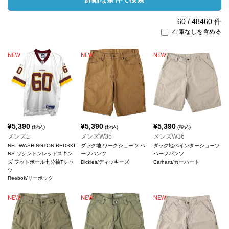
60
/
48460
件
在庫なしを含める
¥
5,390
¥
5,390
¥
5,390
(税込)
(税込)
(税込)
メンズL
メンズW35
メンズW36
NFL WASHINGTON REDSKI
ダック地 ワークショーツ ハ
ダック地ペインターショーツ
NS ワシントンレッドスキン
ーフパンツ
ハーフパンツ
ズ フットボール七分袖Tシャ
Dickies/ディッキーズ
Carhartt/カーハート
ツ
Reebok/リーボック