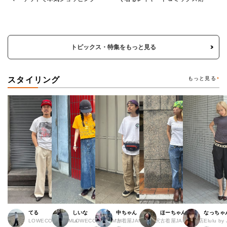
トピックス・特集をもっと見る
スタイリング
もっと見る
てる
しいな
中ちゃん
ほーちゃん
なっちゃ
LOWECO by JAM a
LOWECO by JAM H
古着屋JAM 下北沢
古着屋JAM 広島店
Elulu b