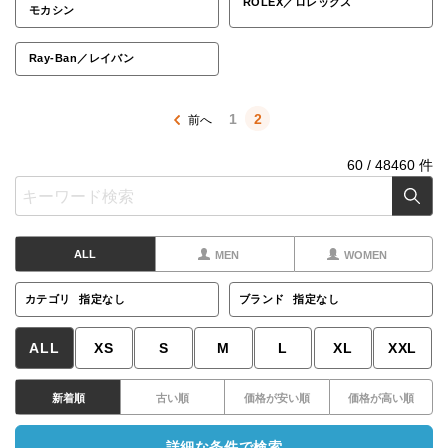
ROLEX／ロレックス
モカシン
Ray-Ban／レイバン
1
2
60
/
48460
件
ALL
MEN
WOMEN
カテゴリ
指定なし
ブランド
指定なし
ALL
XS
S
M
L
XL
XXL
新着順
古い順
価格が安い順
価格が高い順
詳細な条件で検索