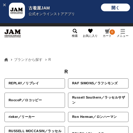
開く
古着屋JAM
公式オンラインストアアプリ
メンズ
レディース
カテゴリ
ヴィンテージ
グッ
0
検索
お気に入り
カート
メニュー
ブランドから探す
R
R
REPLAY／リプレイ
RAF SIMONS／ラフシモンズ
Russell Southern／ラッセルサザ
RoccoP／ロコッピー
ン
rieker／リーカー
Ron Herman／ロンハーマン
RUSSELL MOCCASIN／ラッセル