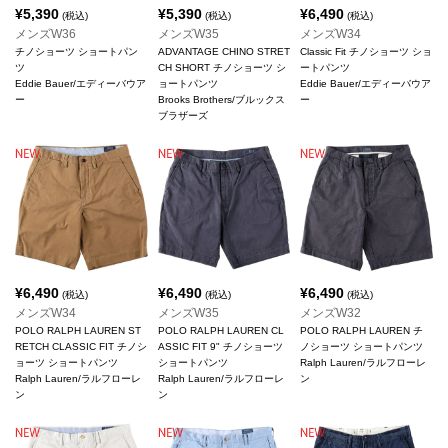
¥
5,390
¥
5,390
¥
6,490
(税込)
(税込)
(税込)
メンズW36
メンズW35
メンズW34
チノショーツ ショートパン
ADVANTAGE CHINO STRET
Classic Fit チノショーツ ショ
ツ
CH SHORT チノショーツ シ
ートパンツ
Eddie Bauer/エディーバウア
ョートパンツ
Eddie Bauer/エディーバウア
ー
Brooks Brothers/ブルックス
ー
ブラザーズ
¥
6,490
¥
6,490
¥
6,490
(税込)
(税込)
(税込)
メンズW34
メンズW35
メンズW32
POLO RALPH LAUREN ST
POLO RALPH LAUREN CL
POLO RALPH LAUREN チ
RETCH CLASSIC FIT チノシ
ASSIC FIT 9" チノショーツ
ノショーツ ショートパンツ
ョーツ ショートパンツ
ショートパンツ
Ralph Lauren/ラルフローレ
Ralph Lauren/ラルフローレ
Ralph Lauren/ラルフローレ
ン
ン
ン