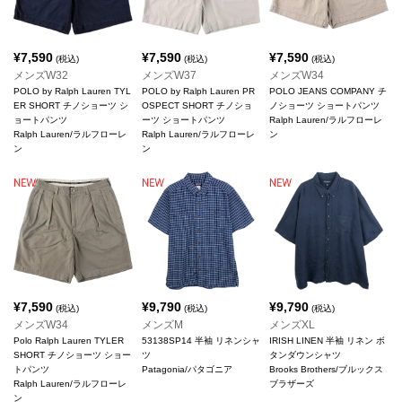
¥
7,590
¥
7,590
¥
7,590
(税込)
(税込)
(税込)
メンズW32
メンズW37
メンズW34
POLO by Ralph Lauren TYL
POLO by Ralph Lauren PR
POLO JEANS COMPANY チ
ER SHORT チノショーツ シ
OSPECT SHORT チノショ
ノショーツ ショートパンツ
ョートパンツ
ーツ ショートパンツ
Ralph Lauren/ラルフローレ
Ralph Lauren/ラルフローレ
Ralph Lauren/ラルフローレ
ン
ン
ン
¥
7,590
¥
9,790
¥
9,790
(税込)
(税込)
(税込)
メンズW34
メンズM
メンズXL
Polo Ralph Lauren TYLER
53138SP14 半袖 リネンシャ
IRISH LINEN 半袖 リネン ボ
SHORT チノショーツ ショー
ツ
タンダウンシャツ
トパンツ
Patagonia/パタゴニア
Brooks Brothers/ブルックス
Ralph Lauren/ラルフローレ
ブラザーズ
ン