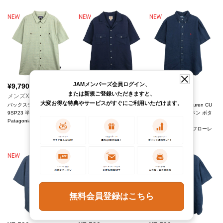
JAMメンバーズ会員ログイン、
¥
9,790
¥
9,790
¥
7,590
(税込)
(税込)
(税込)
または新規ご登録いただきますと、
メンズXL
メンズM
メンズL
大変お得な特典やサービスがすぐにご利用いただけます。
バックステップシャツ 5313
Red Fleece 半袖 オープンカ
POLO by Ralph Lauren CU
9SP23 半袖 ヘンプシャツ
ラー リネンシャツ
STOM FIT 半袖 リネン ボタ
Patagonia/パタゴニア
Brooks Brothers/ブルックス
ンダウンシャツ
ブラザーズ
Ralph Lauren/ラルフローレ
ン
無料会員登録はこちら