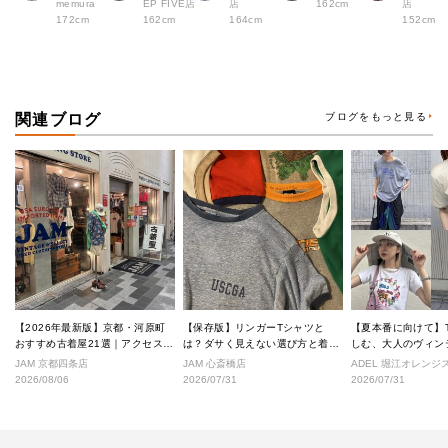
memura
EP FIVE店
店
162cm
店
172cm
162cm
164cm
152cm
関連ブログ
ブログをもっと見る
【2026年最新版】京都・河原町
【保存版】リンガーTシャツと
【夏本番に向けて】
おすすめ古着屋21選｜アクセス良
は？ダサく見えない選び方と着こ
しむ、大人のヴィン
好な絶対行くべきショップ厳選！
なし完全ガイド
ル
JAM 京都四条店
JAM 心斎橋店
ADEL 堀江オレン
2026/08/06
2026/07/31
2026/07/31