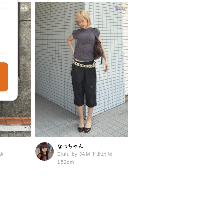
なっちゃん
島店
Elulu by JAM 下北沢店
152cm