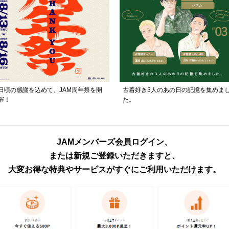
日頃の感謝を込めて、JAM周年祭を開
古着好き3人のあの日の記憶を集めま
催！
た。
トピックス・特集をもっと見る
JAMメンバーズ会員ログイン、
または新規ご登録いただきますと、
大変お得な特典やサービスがすぐにご利用いただけます。