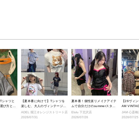
Tシャツと
【夏本番に向けて】Tシャツを
夏本番！個性派リメイクアイテ
【26ヴィ
選び方と着
楽しむ、大人のヴィンテージス
ムで自分だけのsummerスタイ
AM VINT
タイル
ルへ！
に入荷され
ADEL 堀江オレンジストリート店
Elulu 下北沢店
JAM 心斎橋
テムをご紹
2026/07/31
2026/07/26
2026/07/25