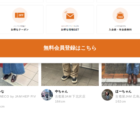
無料会員登録はこちら
いな
中ちゃん
ほーちゃん
WECO by JAM HEP FIV
古着屋JAM 下北沢店
古着屋JAM 広
店
164cm
162cm
2cm