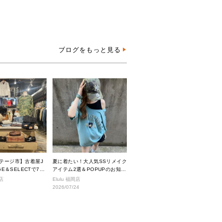
ブログをもっと見る
ンテージ市】古着屋J
夏に着たい！大人気SSリメイク
AGE＆SELECTで7月
アイテム2選＆POPUPのお知ら
るヴィンテージアイ
せ
店
Elulu 福岡店
介。
2026/07/24