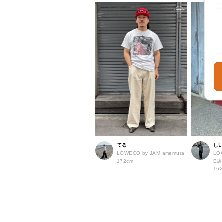
てる
し
LOWECO by JAM amemura
LO
172cm
E
16