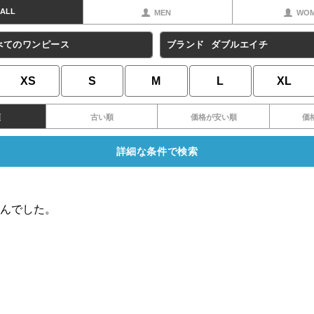
ALL
MEN
WO
べてのワンピース
ブランド
ダブルエイチ
XS
S
M
L
XL
順
古い順
価格が安い順
価
詳細な条件で検索
んでした。