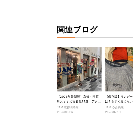
関連ブログ
【2026年最新版】京都・河原
【保存版】リンガー
町おすすめ古着屋21選｜アクセ
は？ダサく見えない
ス良好な絶対行くべきショップ
こなし完全ガイド
JAM 京都四条店
JAM 心斎橋店
厳選！
2026/08/06
2026/07/31