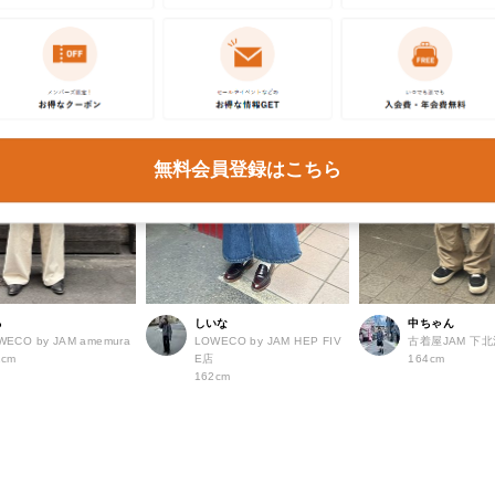
無料会員登録はこちら
る
しいな
中ちゃん
WECO by JAM amemura
LOWECO by JAM HEP FIV
古着屋JAM 下
2cm
E店
164cm
162cm