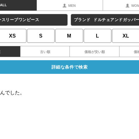
ALL
MEN
WO
ースリーブワンピース
ブランド
ドルチェアンドガッバ
XS
S
M
L
XL
順
古い順
価格が安い順
価
詳細な条件で検索
んでした。