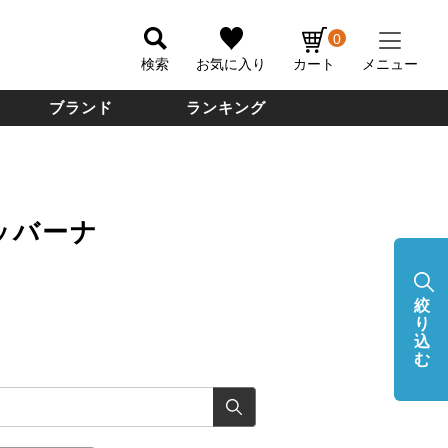
0
検索
お気に入り
カート
メニュー
ブランド
ランキング
ッバーナ
絞
り
込
む