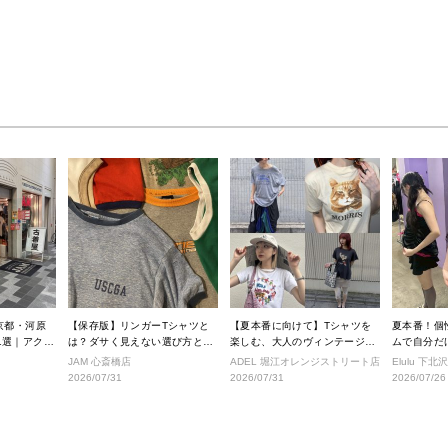
京都・河原
【保存版】リンガーTシャツと
【夏本番に向けて】Tシャツを
夏本番！個
1選｜アクセ
は？ダサく見えない選び方と着
楽しむ、大人のヴィンテージス
ムで自分だけ
きショップ
こなし完全ガイド
タイル
ルへ！
JAM 心斎橋店
ADEL 堀江オレンジストリート店
Elulu 下北
2026/07/31
2026/07/31
2026/07/26