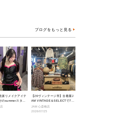
ブログをもっと見る
性派リメイクアイテ
【26ヴィンテージ市】古着屋J
のsummerスタイ
AM VINTAGE＆SELECTで7月
に入荷されるヴィンテージアイ
沢店
JAM 心斎橋店
テムをご紹介。
2026/07/25