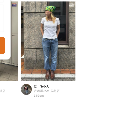
ほーちゃん
北沢店
古着屋JAM 広島店
162cm