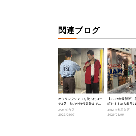
関連ブログ
ボウリングシャツを使ったコー
【2026年最新版】
デ2選！魅力や時代背景までご
町おすすめ古着屋2
紹介
ス良好な絶対行くべ
JAM 仙台店
JAM 京都四条店
厳選！
2026/08/07
2026/08/06