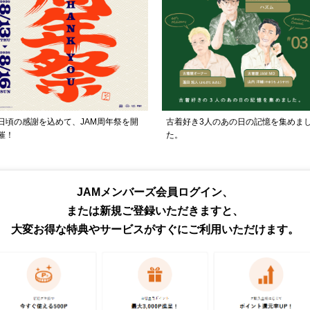
日頃の感謝を込めて、JAM周年祭を開
古着好き3人のあの日の記憶を集めま
催！
た。
トピックス・特集をもっと見る
JAMメンバーズ会員ログイン、
または新規ご登録いただきますと、
大変お得な特典やサービスがすぐにご利用いただけます。