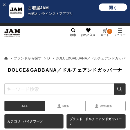
開く
古着屋JAM
公式オンラインストアアプリ
メンズ
レディース
カテゴリ
ヴィンテージ
グッ
0
検索
お気に入り
カート
メニュー
ブランドから探す
D
DOLCE&GABBANA／ドルチェアンドガッバー
DOLCE&GABBANA／ドルチェアンドガッバーナ
ALL
MEN
WOMEN
ブランド
ドルチェアンドガッバー
カテゴリ
バイクブーツ
ナ