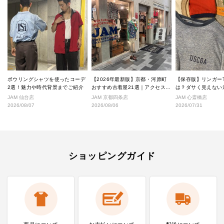
ボウリングシャツを使ったコーデ
【2026年最新版】京都・河原町
【保存版】リンガー
2選！魅力や時代背景までご紹介
おすすめ古着屋21選｜アクセス良
は？ダサく見えない
好な絶対行くべきショップ厳選！
なし完全ガイド
JAM 仙台店
JAM 京都四条店
JAM 心斎橋店
2026/08/07
2026/08/06
2026/07/31
ショッピングガイド