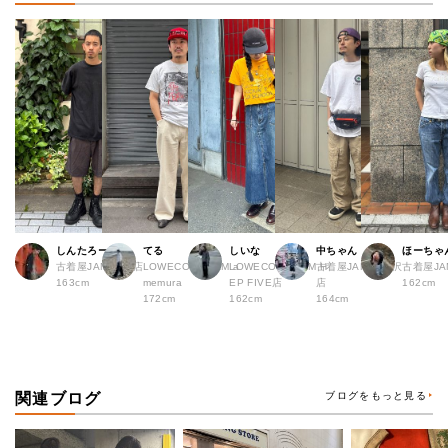
しんたろー
てる
しいな
中ちゃん
ほーちゃ
古着屋JAM 仙台店
LOWECO by JAM a
LOWECO by JAM H
古着屋JAM 下北沢
古着屋J
163cm
memura
EP FIVE店
店
162cm
172cm
162cm
164cm
関連ブログ
ブログをもっと見る