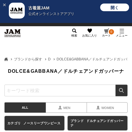
開く
古着屋JAM
公式オンラインストアアプリ
メンズ
レディース
カテゴリ
ヴィンテージ
グッ
0
検索
お気に入り
カート
メニュー
ブランドから探す
D
DOLCE&GABBANA／ドルチェアンドガッバー
DOLCE&GABBANA／ドルチェアンドガッバーナ
ALL
MEN
WOMEN
ブランド
ドルチェアンドガッバー
カテゴリ
ノースリーブワンピース
ナ