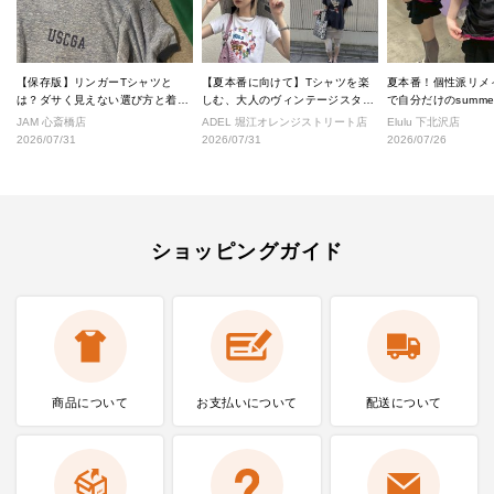
【保存版】リンガーTシャツと
【夏本番に向けて】Tシャツを楽
夏本番！個性派リメ
は？ダサく見えない選び方と着こ
しむ、大人のヴィンテージスタイ
で自分だけのsumm
なし完全ガイド
ル
へ！
JAM 心斎橋店
ADEL 堀江オレンジストリート店
Elulu 下北沢店
2026/07/31
2026/07/31
2026/07/26
ショッピングガイド
商品について
お支払いに
ついて
配送について