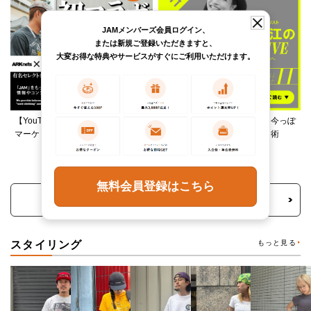
JAMメンバーズ会員ログイン、
または新規ご登録いただきますと、
大変お得な特典やサービスがすぐにご利用いただけます。
【YouTube】ARKnetsコラボ！028
柄ワンピースは夏の切り札、今っぽ
マーケットで本気ショッピング
く着るレイヤード＆ミックス術
無料会員登録はこちら
トピックス・特集をもっと見る
スタイリング
もっと見る