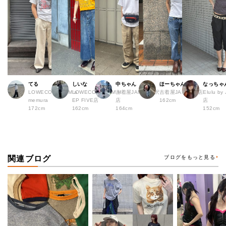
てる
しいな
中ちゃん
ほーちゃん
なっちゃ
LOWECO by JAM a
LOWECO by JAM H
古着屋JAM 下北沢
古着屋JAM 広島店
Elulu b
memura
EP FIVE店
店
162cm
店
172cm
162cm
164cm
152cm
関連ブログ
ブログをもっと見る