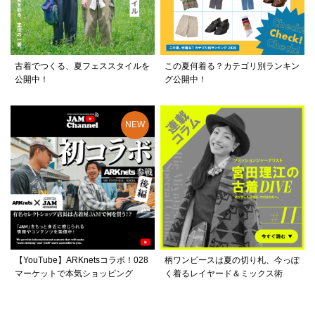
古着でつくる、夏フェススタイルを
この夏何着る？カテゴリ別ランキン
公開中！
グ公開中！
【YouTube】ARKnetsコラボ！028
柄ワンピースは夏の切り札、今っぽ
マーケットで本気ショッピング
く着るレイヤード＆ミックス術