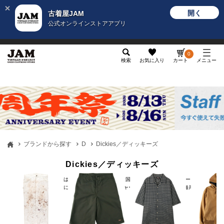
開く
古着屋JAM
公式オンラインストアアプリ
メンズ
レディース
カテゴリ
ヴィンテージ
グッ
0
検索
お気に入り
カート
メニュー
ブランドから探す
D
Dickies／ディッキーズ
Dickies／ディッキーズ
ディッキーズ（Dickies）は、1922年にアメリカ合衆国テキサス州で生まれたワークカジュア
ルブランドです。90年代に全米にストリートカルチャーのブームが到来し、西海岸...
もっと見る