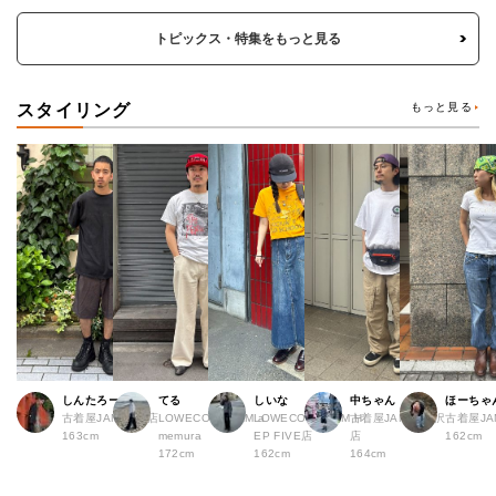
トピックス・特集をもっと見る
スタイリング
もっと見る
しんたろー
てる
しいな
中ちゃん
ほーちゃ
古着屋JAM 仙台店
LOWECO by JAM a
LOWECO by JAM H
古着屋JAM 下北沢
古着屋J
163cm
memura
EP FIVE店
店
162cm
172cm
162cm
164cm