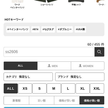
ワーク
ショートパンツ
半袖シャツ
ワークジャ
ペインターパンツ
HOTキーワード
#ペインターパンツ
#874
#ちびタグ
#ダブルニー
#USA製
60
/
455
件
ALL
MEN
WOMEN
カテゴリ
指定なし
ブランド
指定なし
ALL
XS
S
M
L
XL
XXL
新着順
古い順
価格が安い順
価格が高い順