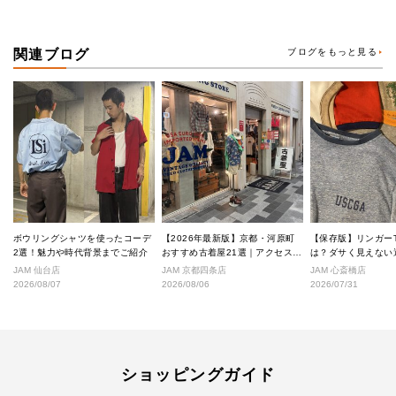
関連ブログ
ブログをもっと見る
ボウリングシャツを使ったコーデ
【2026年最新版】京都・河原町
【保存版】リンガー
2選！魅力や時代背景までご紹介
おすすめ古着屋21選｜アクセス良
は？ダサく見えない
好な絶対行くべきショップ厳選！
なし完全ガイド
JAM 仙台店
JAM 京都四条店
JAM 心斎橋店
2026/08/07
2026/08/06
2026/07/31
ショッピングガイド