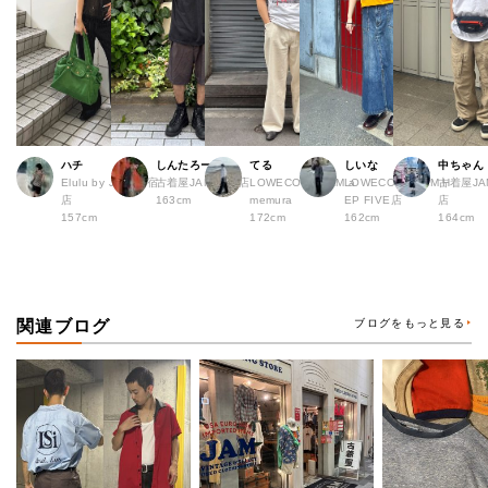
ハチ
しんたろー
てる
しいな
中ちゃん
Elulu by JAM 原宿
古着屋JAM 仙台店
LOWECO by JAM a
LOWECO by JAM H
古着屋JA
店
163cm
memura
EP FIVE店
店
157cm
172cm
162cm
164cm
関連ブログ
ブログをもっと見る