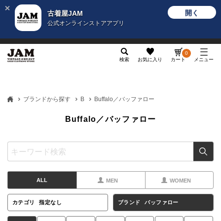
開く
古着屋JAM
公式オンラインストアアプリ
メンズ
レディース
カテゴリ
ヴィンテージ
グッ
0
検索
お気に入り
カート
メニュー
ブランドから探す
B
Buffalo／バッファロー
Buffalo／バッファロー
ALL
MEN
WOMEN
カテゴリ
指定なし
ブランド
バッファロー