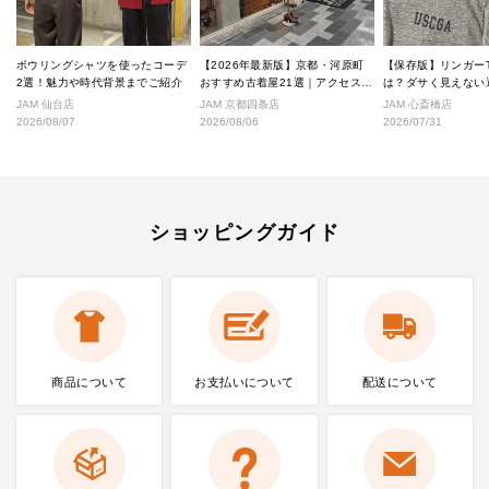
ボウリングシャツを使ったコーデ
【2026年最新版】京都・河原町
【保存版】リンガー
2選！魅力や時代背景までご紹介
おすすめ古着屋21選｜アクセス良
は？ダサく見えない
好な絶対行くべきショップ厳選！
なし完全ガイド
JAM 仙台店
JAM 京都四条店
JAM 心斎橋店
2026/08/07
2026/08/06
2026/07/31
ショッピングガイド
商品について
お支払いに
ついて
配送について