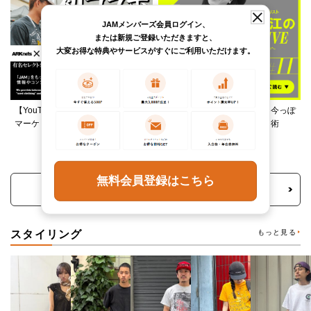
JAMメンバーズ会員ログイン、
または新規ご登録いただきますと、
大変お得な特典やサービスがすぐにご利用いただけます。
【YouTube】ARKnetsコラボ！028
柄ワンピースは夏の切り札、今っぽ
マーケットで本気ショッピング
く着るレイヤード＆ミックス術
無料会員登録はこちら
トピックス・特集をもっと見る
スタイリング
もっと見る