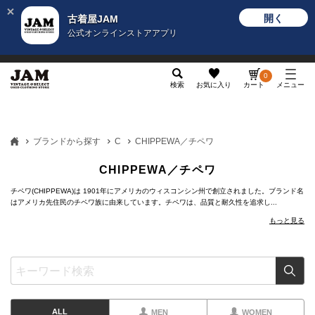
開く
古着屋JAM
公式オンラインストアアプリ
メンズ
レディース
カテゴリ
ヴィンテージ
グッ
0
検索
お気に入り
カート
メニュー
ブランドから探す
C
CHIPPEWA／チペワ
CHIPPEWA／チペワ
チペワ(CHIPPEWA)は 1901年にアメリカのウィスコンシン州で創立されました。ブランド名
はアメリカ先住民のチペワ族に由来しています。チペワは、品質と耐久性を追求し...
もっと見る
ALL
MEN
WOMEN