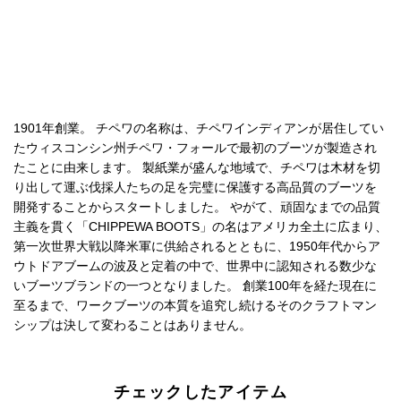
1901年創業。 チペワの名称は、チペワインディアンが居住してい
たウィスコンシン州チペワ・フォールで最初のブーツが製造され
たことに由来します。 製紙業が盛んな地域で、チペワは木材を切
り出して運ぶ伐採人たちの足を完璧に保護する高品質のブーツを
開発することからスタートしました。 やがて、頑固なまでの品質
主義を貫く「CHIPPEWA BOOTS」の名はアメリカ全土に広まり、
第一次世界大戦以降米軍に供給されるとともに、1950年代からア
ウトドアブームの波及と定着の中で、世界中に認知される数少な
いブーツブランドの一つとなりました。 創業100年を経た現在に
至るまで、ワークブーツの本質を追究し続けるそのクラフトマン
シップは決して変わることはありません。
チェックしたアイテム