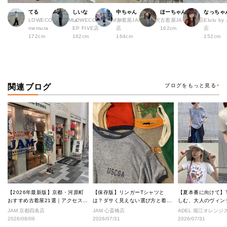
てる
しいな
中ちゃん
ほーちゃん
なっちゃ
LOWECO by JAM a
LOWECO by JAM H
古着屋JAM 下北沢
古着屋JAM 広島店
Elulu b
memura
EP FIVE店
店
162cm
店
172cm
162cm
164cm
152cm
関連ブログ
ブログをもっと見る
【2026年最新版】京都・河原町
【保存版】リンガーTシャツと
【夏本番に向けて】
おすすめ古着屋21選｜アクセス良
は？ダサく見えない選び方と着こ
しむ、大人のヴィン
好な絶対行くべきショップ厳選！
なし完全ガイド
ル
JAM 京都四条店
JAM 心斎橋店
ADEL 堀江オレン
2026/08/06
2026/07/31
2026/07/31