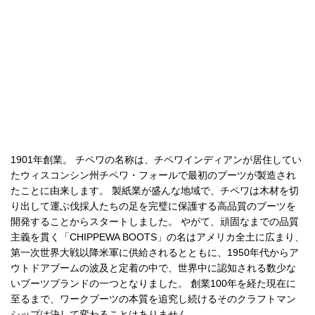
1901年創業。 チペワの名称は、チペワインディアンが居住してい
たウィスコンシン州チペワ・フォールで最初のブーツが製造され
たことに由来します。 製紙業が盛んな地域で、チペワは木材を切
り出して運ぶ伐採人たちの足を完璧に保護する高品質のブーツを
開発することからスタートしました。 やがて、頑固なまでの品質
主義を貫く「CHIPPEWA BOOTS」の名はアメリカ全土に広まり、
第一次世界大戦以降米軍に供給されるとともに、1950年代からア
ウトドアブームの波及と定着の中で、世界中に認知される数少な
いブーツブランドの一つとなりました。 創業100年を経た現在に
至るまで、ワークブーツの本質を追究し続けるそのクラフトマン
シップは決して変わることはありません。