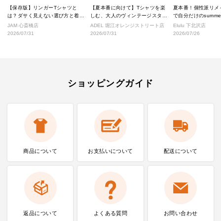
【保存版】リンガーTシャツと
【夏本番に向けて】Tシャツを楽
夏本番！個性派リメ
は？ダサく見えない選び方と着こ
しむ、大人のヴィンテージスタイ
で自分だけのsumm
なし完全ガイド
ル
へ！
JAM 心斎橋店
ADEL 堀江オレンジストリート店
Elulu 下北沢店
2026/07/31
2026/07/31
2026/07/26
ショッピングガイド
商品について
お支払いに
ついて
配送について
返品について
よくある質問
お問い合わせ