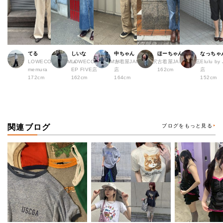
てる
しいな
中ちゃん
ほーちゃん
なっちゃ
LOWECO by JAM a
LOWECO by JAM H
古着屋JAM 下北沢
古着屋JAM 広島店
Elulu b
memura
EP FIVE店
店
162cm
店
172cm
162cm
164cm
152cm
関連ブログ
ブログをもっと見る