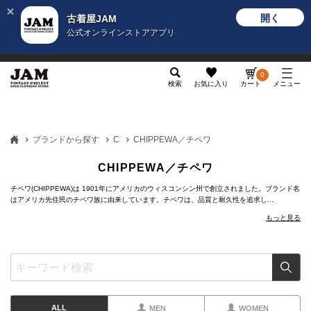
開く
古着屋JAM
公式オンラインストアアプリ
メンズ
レディース
カテゴリ
ヴィンテージ
グッ
0
検索
お気に入り
カート
メニュー
ブランドから探す
C
CHIPPEWA／チペワ
CHIPPEWA／チペワ
チペワ(CHIPPEWA)は 1901年にアメリカのウィスコンシン州で創立されました。ブランド名
はアメリカ先住民のチペワ族に由来しています。チペワは、品質と耐久性を追求し...
もっと見る
ALL
MEN
WOMEN