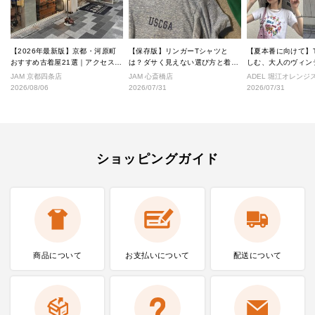
【2026年最新版】京都・河原町
【保存版】リンガーTシャツと
【夏本番に向けて】
おすすめ古着屋21選｜アクセス良
は？ダサく見えない選び方と着こ
しむ、大人のヴィン
好な絶対行くべきショップ厳選！
なし完全ガイド
ル
JAM 京都四条店
JAM 心斎橋店
ADEL 堀江オレン
2026/08/06
2026/07/31
2026/07/31
ショッピングガイド
商品について
お支払いに
ついて
配送について