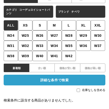
カテゴリ
コーデュロイショートパ
ブランド
チペワ
ンツ
ALL
XS
S
M
L
XL
XXL
W24
W25
W26
W27
W28
W29
W30
W31
W32
W33
W34
W35
W36
W37
W38
W39
W40
W41
W42
新着順
古い順
価格が安い順
価格が高い順
詳細な条件で検索
在庫なしを含める
検索条件に該当する商品がありませんでした。