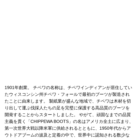
1901年創業。 チペワの名称は、チペワインディアンが居住してい
たウィスコンシン州チペワ・フォールで最初のブーツが製造され
たことに由来します。 製紙業が盛んな地域で、チペワは木材を切
り出して運ぶ伐採人たちの足を完璧に保護する高品質のブーツを
開発することからスタートしました。 やがて、頑固なまでの品質
主義を貫く「CHIPPEWA BOOTS」の名はアメリカ全土に広まり、
第一次世界大戦以降米軍に供給されるとともに、1950年代からア
ウトドアブームの波及と定着の中で、世界中に認知される数少な