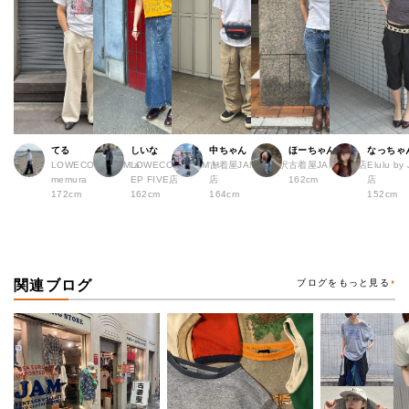
てる
しいな
中ちゃん
ほーちゃん
なっちゃ
LOWECO by JAM a
LOWECO by JAM H
古着屋JAM 下北沢
古着屋JAM 広島店
Elulu b
memura
EP FIVE店
店
162cm
店
172cm
162cm
164cm
152cm
関連ブログ
ブログをもっと見る