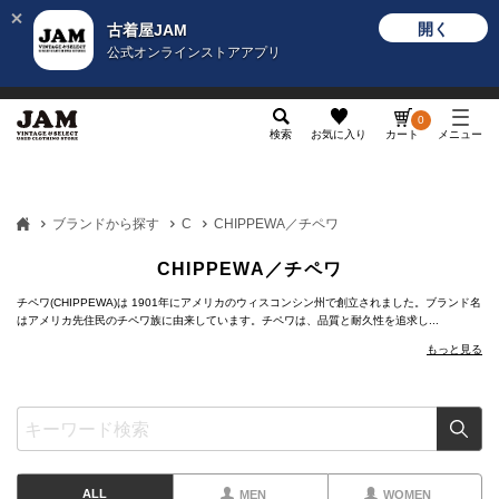
開く
古着屋JAM
公式オンラインストアアプリ
メンズ
レディース
カテゴリ
ヴィンテージ
グッ
0
検索
お気に入り
カート
メニュー
ブランドから探す
C
CHIPPEWA／チペワ
CHIPPEWA／チペワ
チペワ(CHIPPEWA)は 1901年にアメリカのウィスコンシン州で創立されました。ブランド名
はアメリカ先住民のチペワ族に由来しています。チペワは、品質と耐久性を追求し...
もっと見る
ALL
MEN
WOMEN