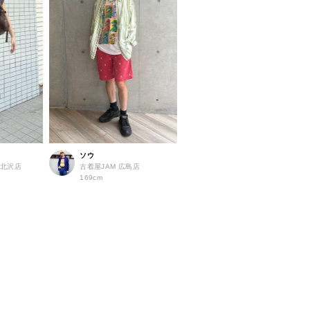
ソウ
 下北沢店
古着屋JAM 広島店
169cm