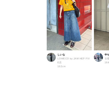
しいな
中
LOWECO by JAM HEP FIV
古
E店
16
162cm