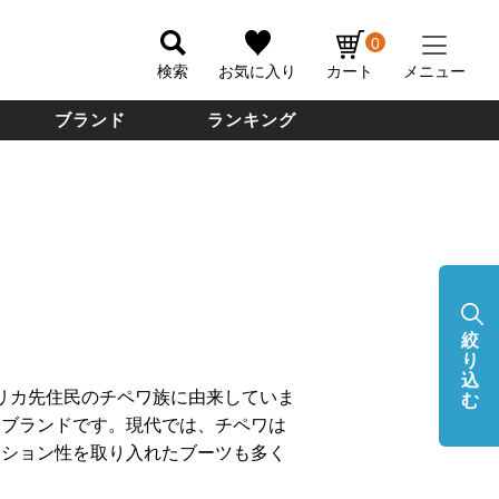
0
検索
お気に入り
カート
メニュー
ブランド
ランキング
絞
り
込
アメリカ先住民のチペワ族に由来していま
む
ツブランドです。現代では、チペワは
ッション性を取り入れたブーツも多く