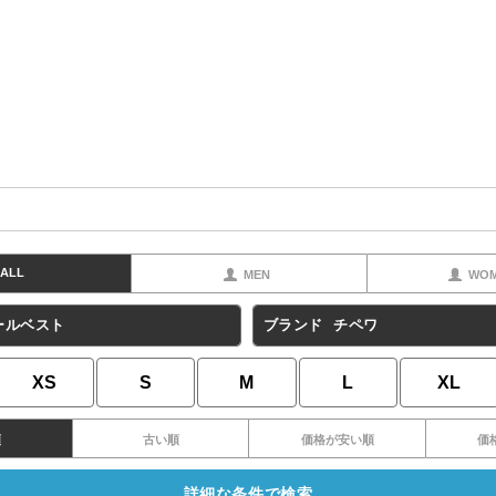
ALL
MEN
WO
ールベスト
ブランド
チペワ
XS
S
M
L
XL
順
古い順
価格が安い順
価
詳細な条件で検索