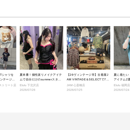
Tシャツを
夏本番！個性派リメイクアイテ
【26ヴィンテージ市】古着屋J
夏に着たい
ンテージス
ムで自分だけのsummerスタイ
AM VINTAGE＆SELECTで7月
アイテム2選
ルへ！
に入荷されるヴィンテージアイ
せ
ジストリート店
Elulu 下北沢店
JAM 心斎橋店
Elulu 福岡店
テムをご紹介。
2026/07/26
2026/07/25
2026/07/24