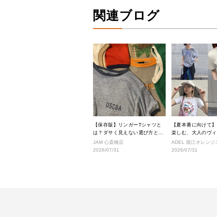
関連ブログ
【保存版】リンガーTシャツと
【夏本番に向けて】
は？ダサく見えない選び方と着
楽しむ、大人のヴィ
こなし完全ガイド
タイル
JAM 心斎橋店
ADEL 堀江オレン
2026/07/31
2026/07/31