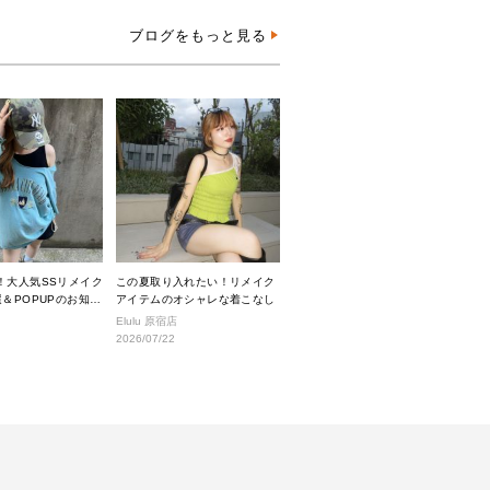
ブログをもっと見る
！大人気SSリメイク
この夏取り入れたい！リメイク
＆POPUPのお知ら
アイテムのオシャレな着こなし
Elulu 原宿店
2026/07/22