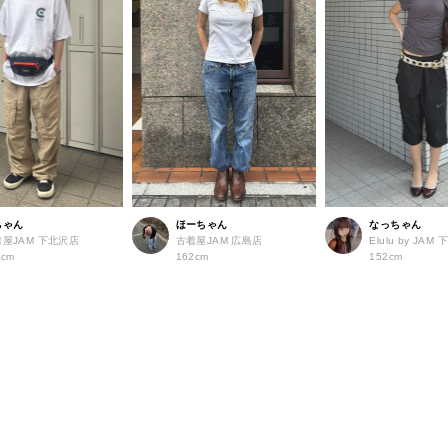
ちゃん
ほーちゃん
なっちゃん
着屋JAM 下北沢店
古着屋JAM 広島店
Elulu by JAM
4cm
162cm
152cm